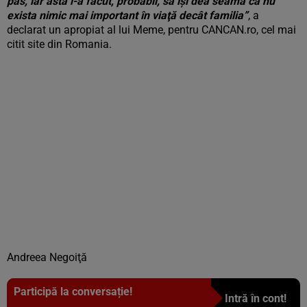
pas, iar asta l-a făcut, probabil, să îşi dea seama că nu
exista nimic mai important în viaţă decât familia”
, a
declarat un apropiat al lui Meme, pentru CANCAN.ro, cel mai
citit site din Romania.
Andreea Negoiţă
Participă la conversație!
Intră în cont!