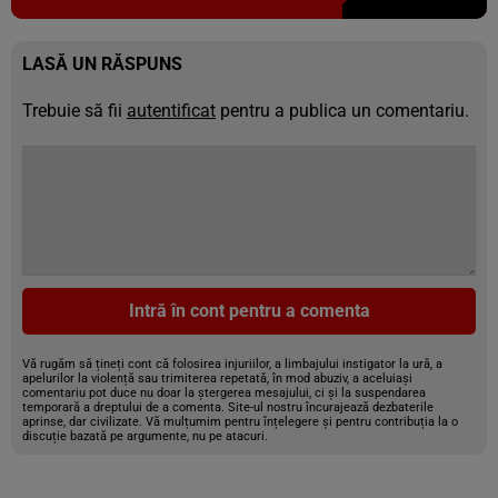
LASĂ UN RĂSPUNS
Trebuie să fii
autentificat
pentru a publica un comentariu.
Intră în cont pentru a comenta
Vă rugăm să țineți cont că folosirea injuriilor, a limbajului instigator la ură, a
apelurilor la violență sau trimiterea repetată, în mod abuziv, a aceluiași
comentariu pot duce nu doar la ștergerea mesajului, ci și la suspendarea
temporară a dreptului de a comenta. Site-ul nostru încurajează dezbaterile
aprinse, dar civilizate. Vă mulțumim pentru înțelegere și pentru contribuția la o
discuție bazată pe argumente, nu pe atacuri.