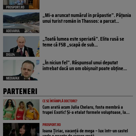
PROSPORT.RO
„Mi-a aruncat numărul în prăpastie”. Pățania
unui turist român în Thassos: a parcat...
ADEVARUL
„Toată lumea este speriată”. Elita rusă se
teme că FSB „scapă de sub...
DIGI24
„În niciun fel”. Răspunsul unui deputat
întrebat dacă un om obișnuit poate obține...
MEDIAFAX
PARTENERI
CE SE ÎNTÂMPLĂ DOCTORE?
Cum arată acum Julia Chelaru, fosta membră a
trupei Exotic! Și-a etalat formele voluptoase, la...
PROSPORT.RO
Ioana Țiriac, vacanță de mega – lux într-un castel
unde o noapte de cazare costă...