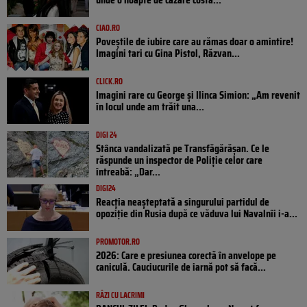
CIAO.RO
Poveştile de iubire care au rămas doar o amintire!
Imagini tari cu Gina Pistol, Răzvan...
CLICK.RO
Imagini rare cu George și Ilinca Simion: „Am revenit
în locul unde am trăit una...
DIGI 24
Stânca vandalizată pe Transfăgărășan. Ce le
răspunde un inspector de Poliție celor care
întreabă: „Dar...
DIGI24
Reacția neașteptată a singurului partidul de
opoziţie din Rusia după ce văduva lui Navalnîi i-a...
PROMOTOR.RO
2026: Care e presiunea corectă în anvelope pe
caniculă. Cauciucurile de iarnă pot să facă...
RÂZI CU LACRIMI