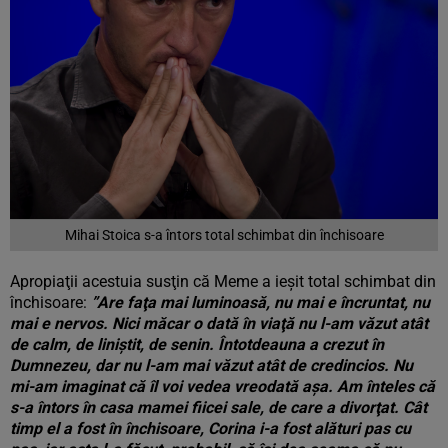
Mihai Stoica s-a întors total schimbat din închisoare
Apropiaţii acestuia susţin că Meme a ieşit total schimbat din
închisoare:
”Are faţa mai luminoasă, nu mai e încruntat, nu
mai e nervos. Nici măcar o dată în viaţă nu l-am văzut atât
de calm, de liniştit, de senin. Întotdeauna a crezut în
Dumnezeu, dar nu l-am mai văzut atât de credincios. Nu
mi-am imaginat că îl voi vedea vreodată aşa. Am înteles că
s-a întors în casa mamei fiicei sale, de care a divorţat. Cât
timp el a fost în închisoare, Corina i-a fost alături pas cu