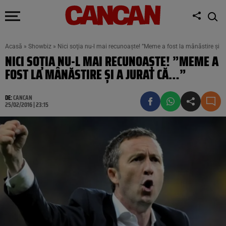
Acasă
»
Showbiz
»
Nici soţia nu-l mai recunoaşte! ”Meme a fost la mânăstire şi a 
NICI SOŢIA NU-L MAI RECUNOAŞTE! ”MEME A
FOST LA MÂNĂSTIRE ŞI A JURAT CĂ…”
DE:
CANCAN
25/02/2016 | 23:15