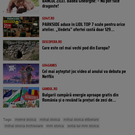
BANCUL ZILEI. Badea Gheorghe: – Nu pot face
dragoste!
GO4IT.RO
PARKSIDE aduce în LIDL TOP 7 scule pentru orice
atelier. „Vedeta” ofertei costă doar 129...
DESCOPERA.RO
Care este cel mai vechi pod din Europa?
GO4GAMES
Cel mai așteptat joc video al anului va debuta pe
Netflix
GANDUL.RO
Bulgarii cumpără energie aproape gratis din
România și o revând la prețuri de zeci de...
Tags:
meme stoica
mihai stoica
mihai stoica eliberare
mihai stoica inchisoare
mm stoica
sotia lui mm stoica