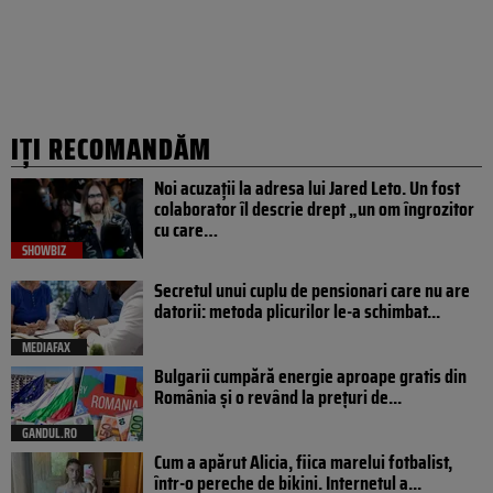
IȚI RECOMANDĂM
Noi acuzații la adresa lui Jared Leto. Un fost
colaborator îl descrie drept „un om îngrozitor
cu care…
SHOWBIZ
Secretul unui cuplu de pensionari care nu are
datorii: metoda plicurilor le-a schimbat...
MEDIAFAX
Bulgarii cumpără energie aproape gratis din
România și o revând la prețuri de...
GANDUL.RO
Cum a apărut Alicia, fiica marelui fotbalist,
într-o pereche de bikini. Internetul a...