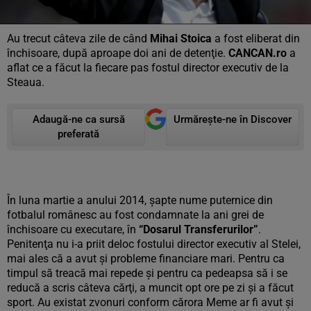
Au trecut câteva zile de când
Mihai Stoica
a fost eliberat din
închisoare, după aproape doi ani de detenţie.
CANCAN.ro
a
aflat ce a făcut la fiecare pas fostul director executiv de la
Steaua.
Adaugă-ne ca sursă
Urmărește-ne în Discover
preferată
În luna martie a anului 2014, şapte nume puternice din
fotbalul românesc au fost condamnate la ani grei de
închisoare cu executare, în
“Dosarul Transferurilor”
.
Penitenţa nu i-a priit deloc fostului director executiv al Stelei,
mai ales că a avut şi probleme financiare mari. Pentru ca
timpul să treacă mai repede şi pentru ca pedeapsa să i se
reducă a scris câteva cărţi, a muncit opt ore pe zi şi a făcut
sport. Au existat zvonuri conform cărora Meme ar fi avut şi