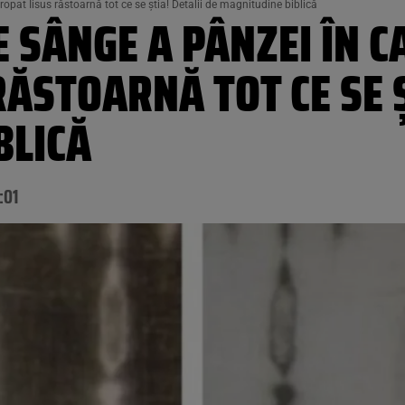
opat Iisus răstoarnă tot ce se ştia! Detalii de magnitudine biblică
 SÂNGE A PÂNZEI ÎN C
RĂSTOARNĂ TOT CE SE Ş
BLICĂ
:01