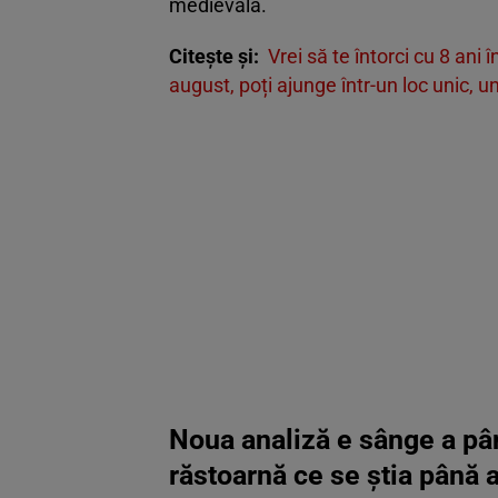
medievală.
Citește și:
Vrei să te întorci cu 8 ani
august, poți ajunge într-un loc unic, u
Noua analiză e sânge a pân
răstoarnă ce se știa până