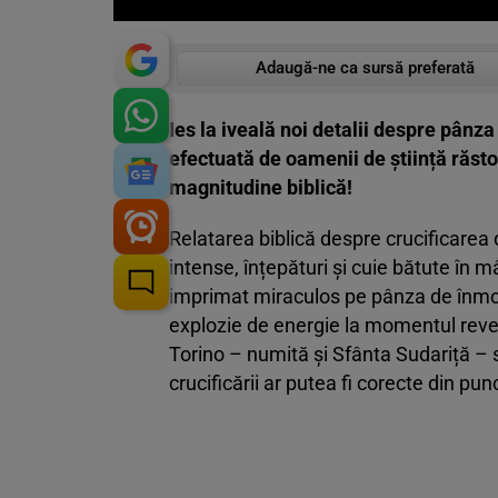
Adaugă-ne ca sursă preferată
Ies la iveală noi detalii despre pânza
efectuată de oamenii de știință răsto
magnitudine biblică!
Relatarea biblică despre crucificarea 
intense, înțepături și cuie bătute în m
imprimat miraculos pe pânza de înmorm
explozie de energie la momentul reveni
Torino – numită și Sfânta Sudariță – s
crucificării ar putea fi corecte din pun