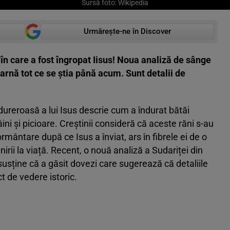
Sursă foto: Wikipedia
Urmărește-ne în Discover
 în care a fost îngropat Iisus! Noua analiză de sânge
arnă tot ce se știa până acum. Sunt detalii de
dureroasă a lui Isus descrie cum a îndurat bătăi
âini și picioare. Creștinii consideră că aceste răni s-au
ântare după ce Isus a înviat, ars în fibrele ei de o
rii la viață. Recent, o nouă analiză a Sudariței din
usține că a găsit dovezi care sugerează că detaliile
ct de vedere istoric.