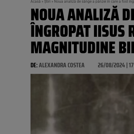
Acasă
»
Știri
»
Noua analiză de sânge a pânzei în care a fost îngr
NOUA ANALIZĂ DE
ÎNGROPAT IISUS 
MAGNITUDINE BI
DE:
ALEXANDRA COSTEA
26/08/2024 | 17