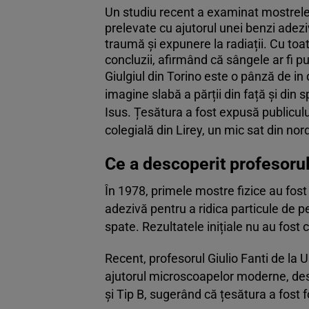
Un studiu recent a examinat mostrele 
prelevate cu ajutorul unei benzi adez
traumă și expunere la radiații. Cu to
concluzii, afirmând că sângele ar fi p
Giulgiul din Torino este o pânză de in
imagine slabă a părții din față și din 
Isus. Țesătura a fost expusă publicului
colegială din Lirey, un mic sat din nor
Ce a descoperit profesorul
În 1978, primele mostre fizice au fost
adezivă pentru a ridica particule de p
spate. Rezultatele inițiale nu au fost 
Recent, profesorul Giulio Fanti de la
ajutorul microscoapelor moderne, des
și Tip B, sugerând că țesătura a fost