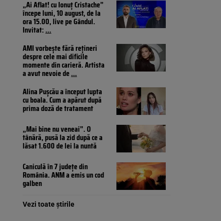
„Ai Aflat! cu Ionuț Cristache”
începe luni, 10 august, de la
ora 15.00, live pe Gândul.
Invitat:
...
AMI vorbește fără rețineri
despre cele mai dificile
momente din carieră. Artista
a avut nevoie de
...
Alina Pușcău a început lupta
cu boala. Cum a apărut după
prima doză de tratament
„Mai bine nu veneai”. O
tânără, pusă la zid după ce a
lăsat 1.600 de lei la nuntă
Caniculă în 7 județe din
România. ANM a emis un cod
galben
Vezi toate știrile