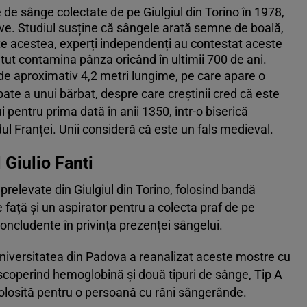
de sânge colectate de pe Giulgiul din Torino în 1978,
ive. Studiul susține că sângele arată semne de boală,
ate acestea, experți independenți au contestat aceste
utut contamina pânza oricând în ultimii 700 de ani.
 de aproximativ 4,2 metri lungime, pe care apare o
spate a unui bărbat, despre care creștinii cred că este
 pentru prima dată în anii 1350, într-o biserică
dul Franței. Unii consideră că este un fals medieval.
 Giulio Fanti
 prelevate din Giulgiul din Torino, folosind bandă
e față și un aspirator pentru a colecta praf de pe
concludente în privința prezenței sângelui.
 Universitatea din Padova a reanalizat aceste mostre cu
coperind hemoglobină și două tipuri de sânge, Tip A
 folosită pentru o persoană cu răni sângerânde.