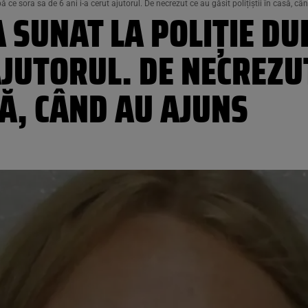
 ce sora sa de 6 ani i-a cerut ajutorul. De necrezut ce au găsit polițiștii în casă, c
 SUNAT LA POLIȚIE DU
AJUTORUL. DE NECREZU
SĂ, CÂND AU AJUNS