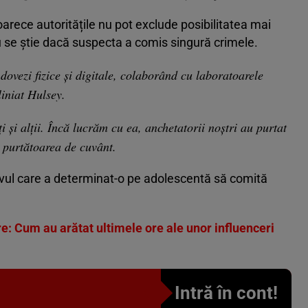
arece autoritățile nu pot exclude posibilitatea mai
nu se știe dacă suspecta a comis singură crimele.
ovezi fizice și digitale, colaborând cu laboratoarele
liniat Hulsey.
ți și alții. Încă lucrăm cu ea, anchetatorii noștri au purtat
t purtătoarea de cuvânt.
tivul care a determinat-o pe adolescentă să comită
: Cum au arătat ultimele ore ale unor influenceri
Intră în cont!