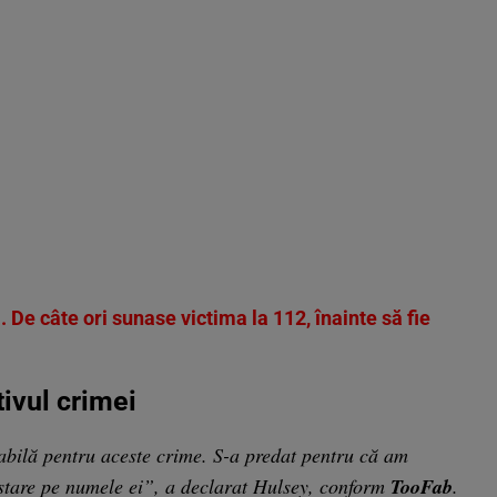
. De câte ori sunase victima la 112, înainte să fie
tivul crimei
abilă pentru aceste crime. S-a predat pentru că am
tare pe numele ei”, a declarat Hulsey, conform
TooFab
.