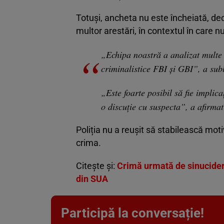
Totuși, ancheta nu este încheiată, deo
multor arestări, în contextul în care 
„Echipa noastră a analizat multe d
criminalistice FBI și GBI”, a sub
„Este foarte posibil să fie implica
o discuție cu suspecta”, a afirma
Poliția nu a reușit să stabilească mo
crima.
Citește și:
Crimă urmată de sinucidere
din SUA
Participă la conversație!