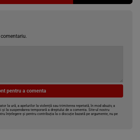
 comentariu.
cont pentru a comenta
gator la ură, a apelurilor la violență sau trimiterea repetată, în mod abuziv, a
i și la suspendarea temporară a dreptului de a comenta. Site-ul nostru
tru înțelegere și pentru contribuția la o discuție bazată pe argumente, nu pe