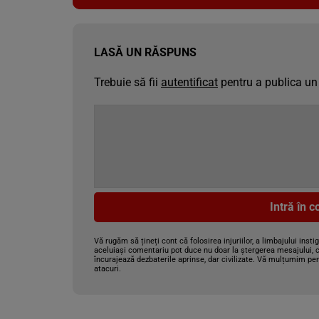
LASĂ UN RĂSPUNS
Trebuie să fii
autentificat
pentru a publica un
Intră în 
Vă rugăm să țineți cont că folosirea injuriilor, a limbajului insti
aceluiași comentariu pot duce nu doar la ștergerea mesajului, c
încurajează dezbaterile aprinse, dar civilizate. Vă mulțumim pen
atacuri.