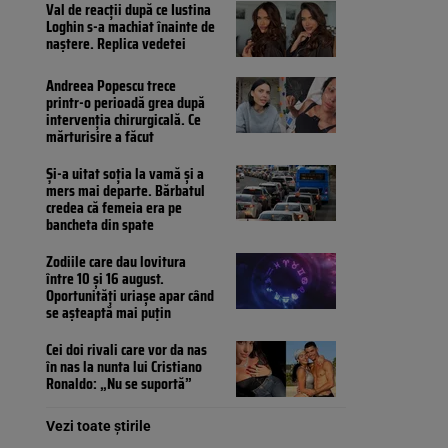
Val de reacții după ce Iustina
Loghin s-a machiat înainte de
naștere. Replica vedetei
Andreea Popescu trece
printr-o perioadă grea după
intervenția chirurgicală. Ce
mărturisire a făcut
Și-a uitat soția la vamă și a
mers mai departe. Bărbatul
credea că femeia era pe
bancheta din spate
Zodiile care dau lovitura
între 10 și 16 august.
Oportunități uriașe apar când
se așteaptă mai puțin
Cei doi rivali care vor da nas
în nas la nunta lui Cristiano
Ronaldo: „Nu se suportă”
Vezi toate știrile