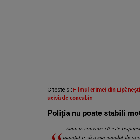
Citește și:
Filmul crimei din Lipănești
ucisă de concubin
Poliția nu poate stabili mo
„Suntem convinși că este respons
anunțat-o că avem mandat de ares