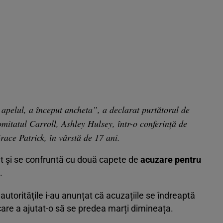
apelul, a început ancheta”, a declarat purtătorul de
omitatul Carroll, Ashley Hulsey, într-o conferință de
race Patrick, în vârstă de 17 ani.
lt și se confruntă cu două capete de
acuzare pentru
.
 autoritățile i-au anunțat că acuzațiile se îndreaptă
care a ajutat-o să se predea marți dimineața.