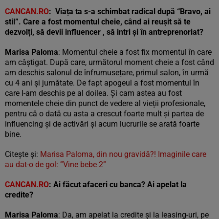
CANCAN.RO
:
Viața ta s-a schimbat radical dup
ă
“
Bravo, ai
stil”. Care a fost momentul cheie, când ai reușit să te
dezvolți, să devii influencer , să intri și în antreprenoriat?
Marisa Paloma
: Momentul cheie a fost fix momentul în care
am câștigat. După care, următorul moment cheie a fost când
am deschis salonul de înfrumusețare, primul salon, în urmă
cu 4 ani și jumătate. De fapt apogeul a fost momentul în
care l-am deschis pe al doilea. Și cam astea au fost
momentele cheie din punct de vedere al vieții profesionale,
pentru că o dată cu asta a crescut foarte mult și partea de
influencing și de activări și acum lucrurile se arată foarte
bine.
Citește și:
Marisa Paloma, din nou gravidă?! Imaginile care
au dat-o de gol: ”Vine bebe 2”
CANCAN.RO
:
Ai făcut afaceri cu banca? Ai apelat la
credite?
Marisa Paloma
: Da, am apelat la credite și la leasing-uri, pe