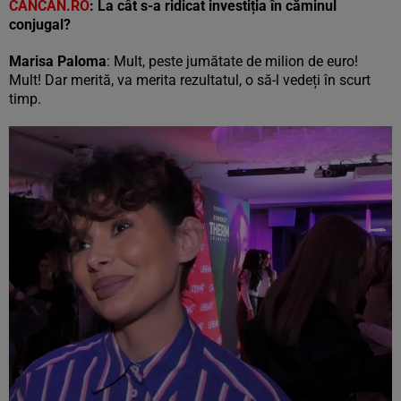
CANCAN.RO
:
La cât s-a ridicat investiția în căminul
conjugal?
Marisa Paloma
: Mult, peste jumătate de milion de euro!
Mult! Dar merită, va merita rezultatul, o să-l vedeți în scurt
timp.