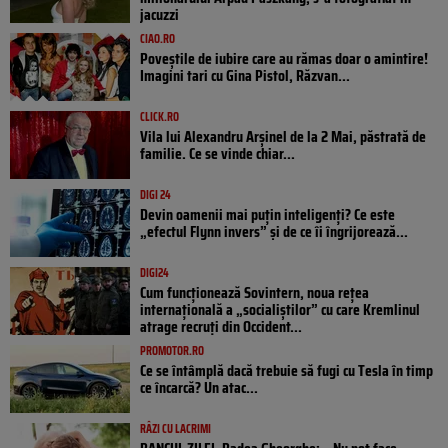
jacuzzi
CIAO.RO
Poveştile de iubire care au rămas doar o amintire!
Imagini tari cu Gina Pistol, Răzvan...
CLICK.RO
Vila lui Alexandru Arșinel de la 2 Mai, păstrată de
familie. Ce se vinde chiar...
DIGI 24
Devin oamenii mai puțin inteligenți? Ce este
„efectul Flynn invers” și de ce îi îngrijorează...
DIGI24
Cum funcționează Sovintern, noua rețea
internațională a „socialiștilor” cu care Kremlinul
atrage recruți din Occident...
PROMOTOR.RO
Ce se întâmplă dacă trebuie să fugi cu Tesla în timp
ce încarcă? Un atac...
RÂZI CU LACRIMI