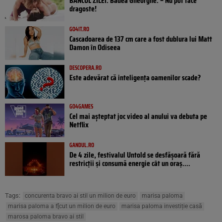
BANCUL ZILEI. Badea Gheorghe: – Nu pot face
dragoste!
GO4IT.RO
Cascadoarea de 137 cm care a fost dublura lui Matt
Damon în Odiseea
DESCOPERA.RO
Este adevărat că inteligența oamenilor scade?
GO4GAMES
Cel mai așteptat joc video al anului va debuta pe
Netflix
GANDUL.RO
De 4 zile, festivalul Untold se desfășoară fără
restricții și consumă energie cât un oraș....
Tags:
concurenta bravo ai stil un milion de euro
marisa paloma
marisa paloma a f[cut un milion de euro
marisa paloma investiție casă
marosa paloma bravo ai stil