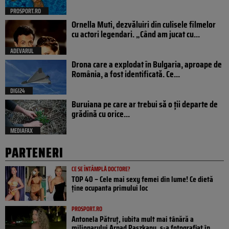
PROSPORT.RO
Ornella Muti, dezvăluiri din culisele filmelor
cu actori legendari. „Când am jucat cu...
ADEVARUL
Drona care a explodat în Bulgaria, aproape de
România, a fost identificată. Ce...
DIGI24
Buruiana pe care ar trebui să o ții departe de
grădină cu orice...
MEDIAFAX
PARTENERI
CE SE ÎNTÂMPLĂ DOCTORE?
TOP 40 – Cele mai sexy femei din lume! Ce dietă
ține ocupanta primului loc
PROSPORT.RO
Antonela Pătruț, iubita mult mai tânără a
milionarului Arpad Paszkany, s-a fotografiat în