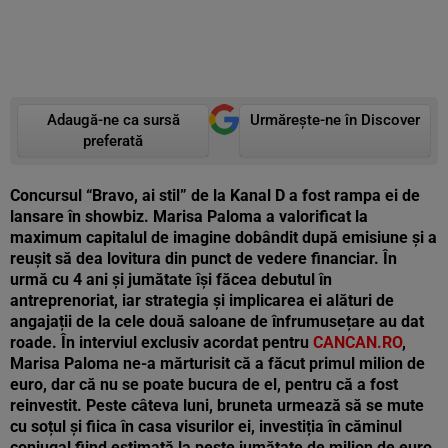
Adaugă-ne ca sursă
Urmărește-ne în Discover
preferată
Concursul “Bravo, ai stil” de la Kanal D a fost rampa ei de
lansare în showbiz. Marisa Paloma a valorificat la
maximum capitalul de imagine dobândit după emisiune și a
reușit să dea lovitura din punct de vedere financiar. În
urmă cu 4 ani și jumătate își făcea debutul în
antreprenoriat, iar strategia și implicarea ei alături de
angajații de la cele două saloane de înfrumusețare au dat
roade. În interviul exclusiv acordat pentru
CANCAN.RO
,
Marisa Paloma ne-a mărturisit că a făcut primul milion de
euro, dar că nu se poate bucura de el, pentru că a fost
reinvestit. Peste câteva luni, bruneta urmează să se mute
cu soțul și fiica în casa visurilor ei, investiția în căminul
conjugal fiind estimată la peste jumătate de milion de euro.