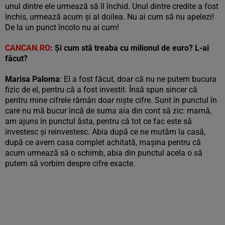
unul dintre ele urmează să îl închid. Unul dintre credite a fost
închis, urmează acum și al doilea. Nu ai cum să nu apelezi!
De la un punct încolo nu ai cum!
CANCAN.RO
:
Și cum stă treaba cu milionul de euro? L-ai
făcut?
Marisa Paloma
: El a fost făcut, doar că nu ne putem bucura
fizic de el, pentru că a fost investit. Însă spun sincer că
pentru mine cifrele rămân doar niște cifre. Sunt în punctul în
care nu mă bucur încă de suma aia din cont să zic: mamă,
am ajuns în punctul ăsta, pentru că tot ce fac este să
investesc și reinvestesc. Abia după ce ne mutăm la casă,
după ce avem casa complet achitată, mașina pentru că
acum urmează să o schimb, abia din punctul acela o să
putem să vorbim despre cifre exacte.