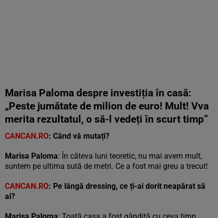
Marisa Paloma despre investiția în casă:
„Peste jumătate de milion de euro! Mult! Vva
merita rezultatul, o să-l vedeți în scurt timp”
CANCAN.RO
: Când vă mutați?
Marisa Paloma
: În câteva luni teoretic, nu mai avem mult,
suntem pe ultima sută de metri. Ce a fost mai greu a trecut!
CANCAN.RO
:
Pe lângă dressing, ce ți-ai dorit neapărat să
ai?
Marisa Paloma
: Toată casa a fost gândită cu ceva timp