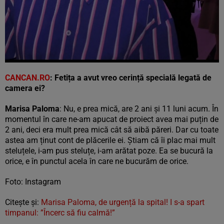
CANCAN.RO
:
Fetița a avut vreo cerință specială legată de
camera ei?
Marisa Paloma
: Nu, e prea mică, are 2 ani și 11 luni acum. În
momentul în care ne-am apucat de proiect avea mai puțin de
2 ani, deci era mult prea mică cât să aibă păreri. Dar cu toate
astea am ținut cont de plăcerile ei. Știam că îi plac mai mult
steluțele, i-am pus steluțe, i-am arătat poze. Ea se bucură la
orice, e în punctul acela în care ne bucurăm de orice.
Foto: Instagram
Citește și:
Marisa Paloma, de urgență la spital! I s-a spart
timpanul: ”Încerc să fiu calmă!”