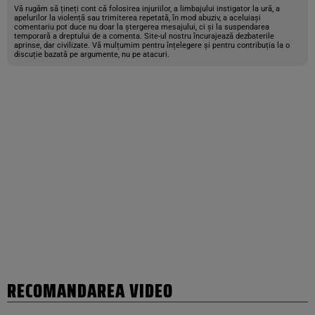
Vă rugăm să țineți cont că folosirea injuriilor, a limbajului instigator la ură, a
apelurilor la violență sau trimiterea repetată, în mod abuziv, a aceluiași
comentariu pot duce nu doar la ștergerea mesajului, ci și la suspendarea
temporară a dreptului de a comenta. Site-ul nostru încurajează dezbaterile
aprinse, dar civilizate. Vă mulțumim pentru înțelegere și pentru contribuția la o
discuție bazată pe argumente, nu pe atacuri.
RECOMANDAREA VIDEO