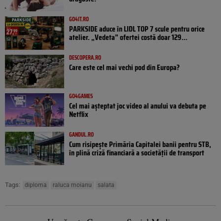
GO4IT.RO
PARKSIDE aduce în LIDL TOP 7 scule pentru orice
atelier. „Vedeta” ofertei costă doar 129...
DESCOPERA.RO
Care este cel mai vechi pod din Europa?
GO4GAMES
Cel mai așteptat joc video al anului va debuta pe
Netflix
GANDUL.RO
Cum risipește Primăria Capitalei banii pentru STB,
în plină criză financiară a societății de transport
Tags:
diploma
raluca moianu
salata