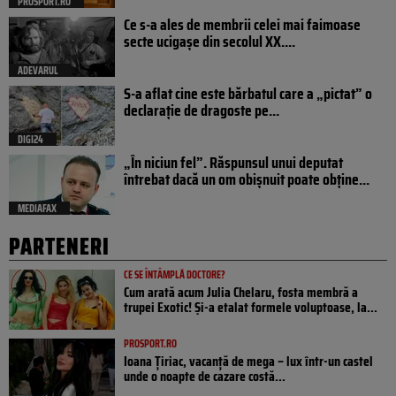
PROSPORT.RO
Ce s-a ales de membrii celei mai faimoase
secte ucigașe din secolul XX....
ADEVARUL
S-a aflat cine este bărbatul care a „pictat” o
declarație de dragoste pe...
DIGI24
„În niciun fel”. Răspunsul unui deputat
întrebat dacă un om obișnuit poate obține...
MEDIAFAX
PARTENERI
CE SE ÎNTÂMPLĂ DOCTORE?
Cum arată acum Julia Chelaru, fosta membră a
trupei Exotic! Și-a etalat formele voluptoase, la...
PROSPORT.RO
Ioana Țiriac, vacanță de mega – lux într-un castel
unde o noapte de cazare costă...