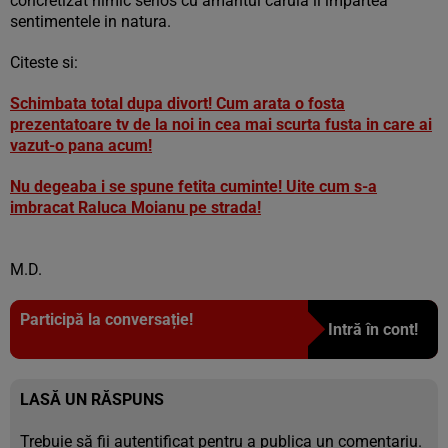
concretizat nimic serios cu amantul caruia ii impartea
sentimentele in natura.
Citeste si:
Schimbata total dupa divort! Cum arata o fosta
prezentatoare tv de la noi in cea mai scurta fusta in care ai
vazut-o pana acum!
Nu degeaba i se spune fetita cuminte! Uite cum s-a
imbracat Raluca Moianu pe strada!
M.D.
Participă la conversație!
Intră în cont!
LASĂ UN RĂSPUNS
Trebuie să fii
autentificat
pentru a publica un comentariu.