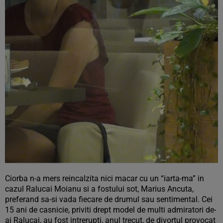
Ciorba n-a mers reincalzita nici macar cu un “iarta-ma” in
cazul Ralucai Moianu si a fostului sot, Marius Ancuta,
preferand sa-si vada fiecare de drumul sau sentimental. Cei
15 ani de casnicie, priviti drept model de multi admiratori de-
ai Ralucai, au fost intrerupti, anul trecut, de divortul provocat