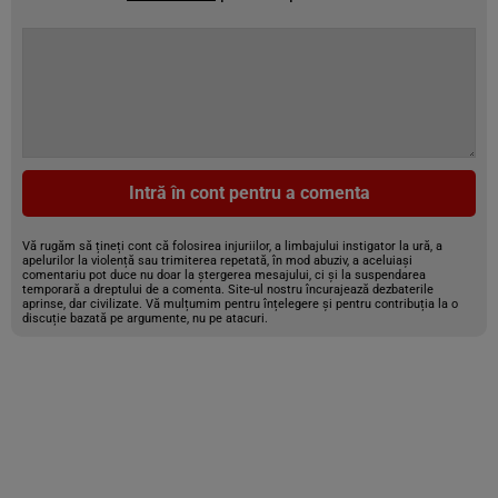
Intră în cont pentru a comenta
Vă rugăm să țineți cont că folosirea injuriilor, a limbajului instigator la ură, a
apelurilor la violență sau trimiterea repetată, în mod abuziv, a aceluiași
comentariu pot duce nu doar la ștergerea mesajului, ci și la suspendarea
temporară a dreptului de a comenta. Site-ul nostru încurajează dezbaterile
aprinse, dar civilizate. Vă mulțumim pentru înțelegere și pentru contribuția la o
discuție bazată pe argumente, nu pe atacuri.