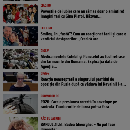
CIAO.RO
Poveştile de iubire care au rămas doar o amintire!
Imagini tari cu Gina Pistol, Răzvan...
CLICK.RO
Smiley, în „fustă”! Cum au reacționat fanii și care e
verdictul designerilor. „Cred că are...
DIGI 24
Medicamentele Colebil și Panzcebil au fost retrase
din farmaciile din România. Explicația dată de
Agenția...
DIGI24
Reacția neașteptată a singurului partidul de
opoziţie din Rusia după ce văduva lui Navalnîi i-a...
PROMOTOR.RO
2026: Care e presiunea corectă în anvelope pe
caniculă. Cauciucurile de iarnă pot să facă...
RÂZI CU LACRIMI
BANCUL ZILEI. Badea Gheorghe: – Nu pot face
dragoste!