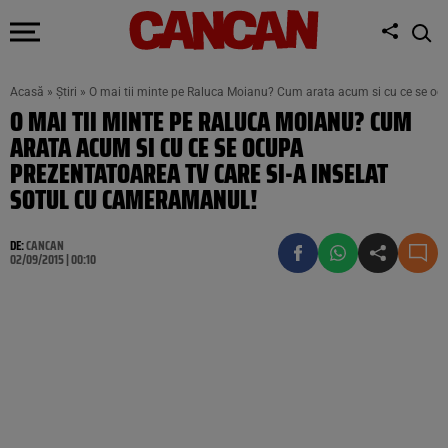
Acasă
»
Știri
»
O mai tii minte pe Raluca Moianu? Cum arata acum si cu ce se ocu
O MAI TII MINTE PE RALUCA MOIANU? CUM
ARATA ACUM SI CU CE SE OCUPA
PREZENTATOAREA TV CARE SI-A INSELAT
SOTUL CU CAMERAMANUL!
DE:
CANCAN
02/09/2015 | 00:10