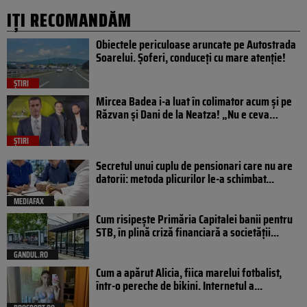
IȚI RECOMANDĂM
Obiectele periculoase aruncate pe Autostrada
Soarelui. Șoferi, conduceți cu mare atenție!
ȘTIRI
Mircea Badea i-a luat în colimator acum și pe
Răzvan și Dani de la Neatza! „Nu e ceva…
ȘTIRI
Secretul unui cuplu de pensionari care nu are
datorii: metoda plicurilor le-a schimbat...
MEDIAFAX
Cum risipește Primăria Capitalei banii pentru
STB, în plină criză financiară a societății...
GANDUL.RO
Cum a apărut Alicia, fiica marelui fotbalist,
într-o pereche de bikini. Internetul a...