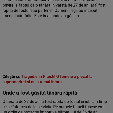
privire la faptul că o tânără în vârstă de 27 de ani ar fi fost
răpită de fostul său partener. Oamenii legii au început
imediat căutările. Este ireal unde au găsit-o.
Citește și:
Tragedie în Pitești! O femeie a plecat la
supermarket și nu s-a mai întors
Unde a fost găsită tânăra răpită
O tânără de 27 de ani a fost răpită de fostul ei iubit, în timp
ce se întorcea de la serviciu. Pe numele femeii fusese emis
un ordin de protecție împotriva bărbatului de 36 de ani,