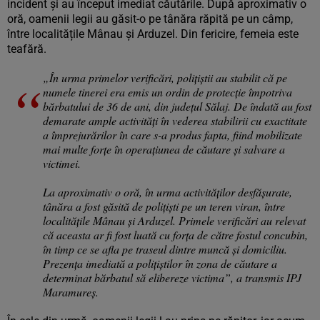
incident și au început imediat căutările. După aproximativ o
oră, oamenii legii au găsit-o pe tânăra răpită pe un câmp,
între localitățile Mânau şi Arduzel. Din fericire, femeia este
teafără.
„În urma primelor verificări, poliţiştii au stabilit că pe
numele tinerei era emis un ordin de protecţie împotriva
bărbatului de 36 de ani, din judeţul Sălaj. De îndată au fost
demarate ample activităţi în vederea stabilirii cu exactitate
a împrejurărilor în care s-a produs fapta, fiind mobilizate
mai multe forţe în operaţiunea de căutare şi salvare a
victimei.
La aproximativ o oră, în urma activităţilor desfăşurate,
tânăra a fost găsită de poliţişti pe un teren viran, între
localităţile Mânau şi Arduzel. Primele verificări au relevat
că aceasta ar fi fost luată cu forţa de către fostul concubin,
în timp ce se afla pe traseul dintre muncă şi domiciliu.
Prezenţa imediată a poliţiştilor în zona de căutare a
determinat bărbatul să elibereze victima”, a transmis IPJ
Maramureș.