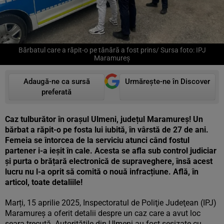
Bărbatul care a răpit-o pe tânără a fost prins/ Sursa foto: IPJ
Maramureș
Adaugă-ne ca sursă
Urmărește-ne în Discover
preferată
Caz tulburător în orașul Ulmeni, județul Maramureș! Un
bărbat a răpit-o pe fosta lui iubită, în vârstă de 27 de ani.
Femeia se întorcea de la serviciu atunci când fostul
partener i-a ieșit în cale. Acesta se afla sub control judiciar
și purta o brățară electronică de supraveghere, însă acest
lucru nu l-a oprit să comită o nouă infracțiune. Află, în
articol, toate detaliile!
Marți, 15 aprilie 2025, Inspectoratul de Poliţie Judeţean (IPJ)
Maramureş a oferit detalii despre un caz care a avut loc
seara trecută. Autoritățile din Ulmeni au fost sesizate cu