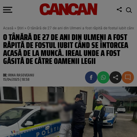
Acasă
»
Știri
»
O tânără de 27 de ani din Ulmeni a fost răpită de fostul iubit când
O TÂNĂRĂ DE 27 DE ANI DIN ULMENI A FOST
RĂPITĂ DE FOSTUL IUBIT CÂND SE ÎNTORCEA
ACASĂ DE LA MUNCĂ. IREAL UNDE A FOST
GĂSITĂ DE CĂTRE OAMENII LEGII
DE:
IRINA RASOVEANU
15/04/2025 | 18:58