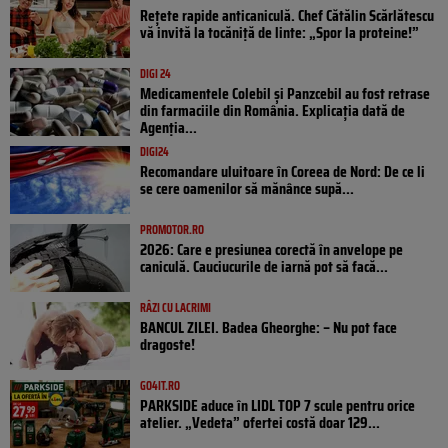
Rețete rapide anticaniculă. Chef Cătălin Scărlătescu
vă invită la tocăniță de linte: „Spor la proteine!”
DIGI 24
Medicamentele Colebil și Panzcebil au fost retrase
din farmaciile din România. Explicația dată de
Agenția...
DIGI24
Recomandare uluitoare în Coreea de Nord: De ce li
se cere oamenilor să mănânce supă...
PROMOTOR.RO
2026: Care e presiunea corectă în anvelope pe
caniculă. Cauciucurile de iarnă pot să facă...
RÂZI CU LACRIMI
BANCUL ZILEI. Badea Gheorghe: – Nu pot face
dragoste!
GO4IT.RO
PARKSIDE aduce în LIDL TOP 7 scule pentru orice
atelier. „Vedeta” ofertei costă doar 129...