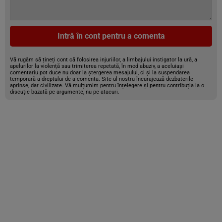
Intră în cont pentru a comenta
Vă rugăm să țineți cont că folosirea injuriilor, a limbajului instigator la ură, a
apelurilor la violență sau trimiterea repetată, în mod abuziv, a aceluiași
comentariu pot duce nu doar la ștergerea mesajului, ci și la suspendarea
temporară a dreptului de a comenta. Site-ul nostru încurajează dezbaterile
aprinse, dar civilizate. Vă mulțumim pentru înțelegere și pentru contribuția la o
discuție bazată pe argumente, nu pe atacuri.