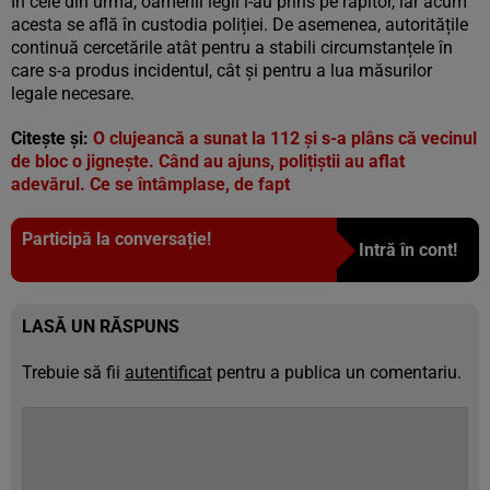
În cele din urmă, oamenii legii l-au prins pe răpitor, iar acum
acesta se află în custodia poliției. De asemenea, autoritățile
continuă cercetările atât pentru a stabili circumstanțele în
care s-a produs incidentul, cât și pentru a lua măsurilor
legale necesare.
Citește și:
O clujeancă a sunat la 112 și s-a plâns că vecinul
de bloc o jignește. Când au ajuns, polițiștii au aflat
adevărul. Ce se întâmplase, de fapt
Participă la conversație!
Intră în cont!
LASĂ UN RĂSPUNS
Trebuie să fii
autentificat
pentru a publica un comentariu.