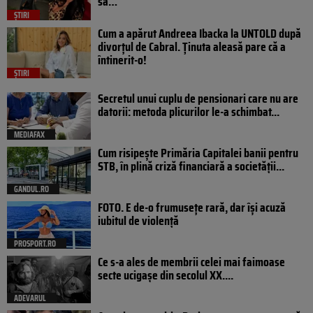
să…
ȘTIRI
Cum a apărut Andreea Ibacka la UNTOLD după
divorțul de Cabral. Ținuta aleasă pare că a
întinerit-o!
ȘTIRI
Secretul unui cuplu de pensionari care nu are
datorii: metoda plicurilor le-a schimbat...
MEDIAFAX
Cum risipește Primăria Capitalei banii pentru
STB, în plină criză financiară a societății...
GANDUL.RO
FOTO. E de-o frumusețe rară, dar își acuză
iubitul de violență
PROSPORT.RO
Ce s-a ales de membrii celei mai faimoase
secte ucigașe din secolul XX....
ADEVARUL