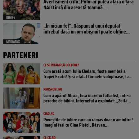
Avertisment critic: Putin ar putea ataca o țară
NATO încă din această toamnă....
DIGI24
„În niciun fel”. Răspunsul unui deputat
întrebat dacă un om obișnuit poate obține...
MEDIAFAX
PARTENERI
CE SE ÎNTÂMPLĂ DOCTORE?
Cum arată acum Julia Chelaru, fosta membră a
trupei Exotic! Și-a etalat formele voluptoase, la...
PROSPORT.RO
Cum a apărut Alicia, fiica marelui fotbalist, într-o
pereche de bikini. Internetul a explodat: „Zeiță...
CIAO.RO
Poveştile de iubire care au rămas doar o amintire!
Imagini tari cu Gina Pistol, Răzvan...
CLICK.RO