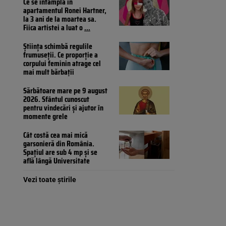
Ce se întâmplă în
apartamentul Ronei Hartner,
la 3 ani de la moartea sa.
Fiica artistei a luat o
...
Știința schimbă regulile
frumuseții. Ce proporție a
corpului feminin atrage cel
mai mult bărbații
Sărbătoare mare pe 9 august
2026. Sfântul cunoscut
pentru vindecări și ajutor în
momente grele
Cât costă cea mai mică
garsonieră din România.
Spațiul are sub 4 mp și se
află lângă Universitate
Vezi toate știrile