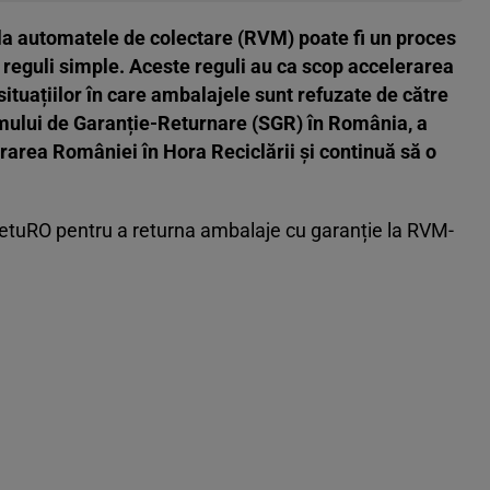
la automatele de colectare (RVM) poate fi un proces
 reguli simple. Aceste reguli au ca scop accelerarea
situațiilor în care ambalajele sunt refuzate de către
mului de Garanție-Returnare (SGR) în România, a
trarea României în Hora Reciclării și continuă să o
RetuRO pentru a returna ambalaje cu garanție la RVM-