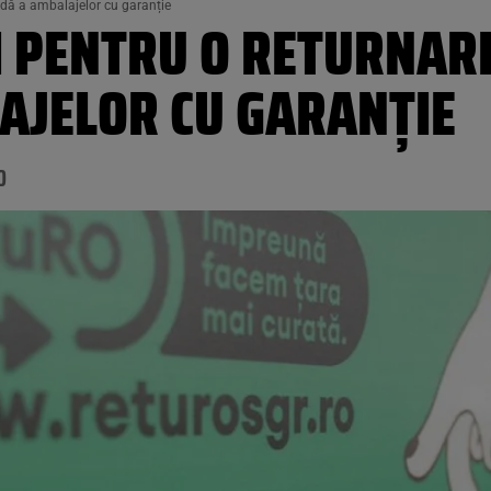
pidă a ambalajelor cu garanție
LI PENTRU O RETURNAR
AJELOR CU GARANȚIE
0