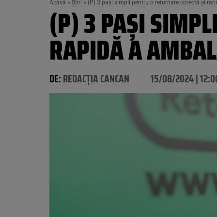
Acasă
»
Știri
»
(P) 3 pași simpli pentru o returnare corectă și ra
(P) 3 PAȘI SIMP
RAPIDĂ A AMBAL
DE:
REDACȚIA CANCAN
15/08/2024 | 12:0