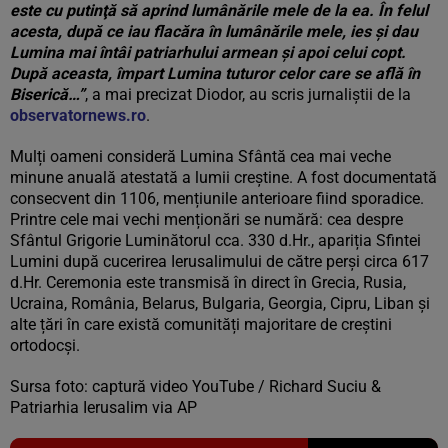
este cu putinţă să aprind lumânările mele de la ea. În felul
acesta, după ce iau flacăra în lumânările mele, ies şi dau
Lumina mai întâi patriarhului armean şi apoi celui copt.
După aceasta, împart Lumina tuturor celor care se află în
Biserică…”
, a mai precizat Diodor, au scris jurnaliștii de la
observatornews.ro
.
Mulți oameni consideră Lumina Sfântă cea mai veche
minune anuală atestată a lumii creștine. A fost documentată
consecvent din 1106, mențiunile anterioare fiind sporadice.
Printre cele mai vechi menționări se numără: cea despre
Sfântul Grigorie Luminătorul cca. 330 d.Hr., apariția Sfintei
Lumini după cucerirea Ierusalimului de către perși circa 617
d.Hr. Ceremonia este transmisă în direct în Grecia, Rusia,
Ucraina, România, Belarus, Bulgaria, Georgia, Cipru, Liban și
alte țări în care există comunități majoritare de creștini
ortodocși.
Sursa foto: captură video YouTube / Richard Suciu &
Patriarhia Ierusalim via AP