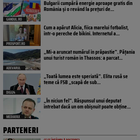
Bulgarii cumpără energie aproape gratis din
România și o revând la prețuri de...
GANDUL.RO
Cum a apărut Alicia, fiica marelui fotbalist,
într-o pereche de bikini. Internetul a...
PROSPORT.RO
„Mi-a aruncat numărul în prăpastie”. Pățania
unui turist român în Thassos: a parcat...
ADEVARUL
„Toată lumea este speriată”. Elita rusă se
teme că FSB „scapă de sub...
DIGI24
„În niciun fel”. Răspunsul unui deputat
întrebat dacă un om obișnuit poate obține...
MEDIAFAX
PARTENERI