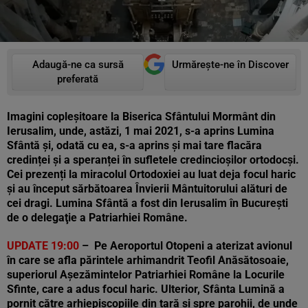
Adaugă-ne ca sursă
Urmărește-ne în Discover
preferată
Imagini copleșitoare la Biserica Sfântului Mormânt din
Ierusalim, unde, astăzi, 1 mai 2021, s-a aprins Lumina
Sfântă și, odată cu ea, s-a aprins și mai tare flacăra
credinței și a speranței în sufletele credincioşilor ortodocși.
Cei prezenți la miracolul Ortodoxiei au luat deja focul haric
și au început sărbătoarea Învierii Mântuitorului alături de
cei dragi. Lumina Sfântă a fost din Ierusalim în București
de o delegaţie a Patriarhiei Române.
UPDATE 19:00
– Pe Aeroportul Otopeni a aterizat avionul
în care se afla părintele arhimandrit Teofil Anăsătosoaie,
superiorul Aşezămintelor Patriarhiei Române la Locurile
Sfinte, care a adus focul haric. Ulterior, Sfânta Lumină a
pornit către arhiepiscopiile din țară și spre parohii, de unde