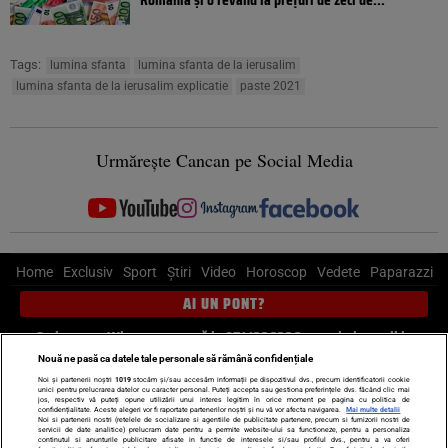
Tags:
lumina sfanta
lumina sfanta de la ierusalim
lumina sfanta de la ierusalim explicatie
paste 2021
Urmărește Cancan pe Social Media
Home
Exclusiv
Sport
Știri
Video
Horoscop
Vedete
Paparazzi
AI UN PONT?
Scrie-ne pe Whatsapp
, sună la 0741226226 sau trimite mail la
pont@cancan.ro
Nouă ne pasă ca datele tale personale să rămână confidențiale
Noi și partenerii noștri
1019
stocăm și/sau accesăm informații pe dispozitivul dvs., precum identificatorii cookie
unici pentru prelucrarea datelor cu caracter personal. Puteți accepta sau gestiona preferințele dvs. făcând clic mai
Știri interne
Știri externe
Politică
jos, respectiv vă puteți opune utilizării unui interes legitim în orice moment pe pagina cu politica de
confidențialitate. Aceste alegeri vor fi raportate partenerilor noștri și nu vă vor afecta navigarea.
Mai multe detalii
Noi si partenerii nostri (retelele de socializare si agentiile de publicitate partenere, precum si furnizorii nostri de
servicii de date analitice) prelucram date pentru a permite website-ului sa functioneze, pentru a personaliza
Ultimele stiri
Diete
Insula Iubirii
Dictionar de vise
LIFE STYLE
continutul si anunturile publicitare afisate in functie de interesele si/sau profilul dvs., pentru a va oferi