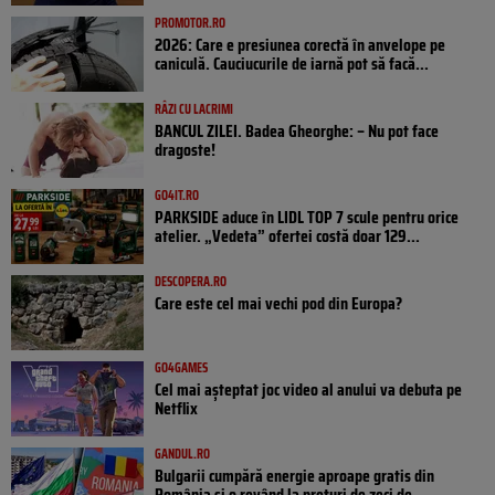
PROMOTOR.RO
2026: Care e presiunea corectă în anvelope pe
caniculă. Cauciucurile de iarnă pot să facă...
RÂZI CU LACRIMI
BANCUL ZILEI. Badea Gheorghe: – Nu pot face
dragoste!
GO4IT.RO
PARKSIDE aduce în LIDL TOP 7 scule pentru orice
atelier. „Vedeta” ofertei costă doar 129...
DESCOPERA.RO
Care este cel mai vechi pod din Europa?
GO4GAMES
Cel mai așteptat joc video al anului va debuta pe
Netflix
GANDUL.RO
Bulgarii cumpără energie aproape gratis din
România și o revând la prețuri de zeci de...