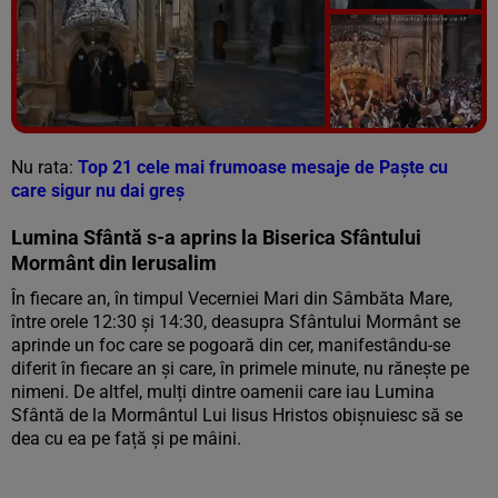
Vezi galeria foto
5 poze
Nu rata:
Top 21 cele mai frumoase mesaje de Paște cu
care sigur nu dai greș
Lumina Sfântă s-a aprins la Biserica Sfântului
Mormânt din Ierusalim
În fiecare an, în timpul Vecerniei Mari din Sâmbăta Mare,
între orele 12:30 şi 14:30, deasupra Sfântului Mormânt se
aprinde un foc care se pogoară din cer, manifestându-se
diferit în fiecare an şi care, în primele minute, nu rănește pe
nimeni. De altfel, mulți dintre oamenii care iau Lumina
Sfântă de la Mormântul Lui Iisus Hristos obișnuiesc să se
dea cu ea pe față și pe mâini.