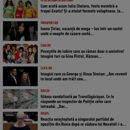
CE SE ÎNTÂMPLĂ DOCTORE?
Cum arată acum Julia Chelaru, fosta membră a
trupei Exotic! Și-a etalat formele voluptoase, la...
PROSPORT.RO
Ioana Țiriac, vacanță de mega – lux într-un castel
unde o noapte de cazare costă...
CIAO.RO
Poveştile de iubire care au rămas doar o amintire!
Imagini tari cu Gina Pistol, Răzvan...
CLICK.RO
Imagini rare cu George și Ilinca Simion: „Am revenit
în locul unde am trăit una...
DIGI 24
Stânca vandalizată pe Transfăgărășan. Ce le
răspunde un inspector de Poliție celor care
întreabă: „Dar...
DIGI24
Reacția neașteptată a singurului partidul de
opoziţie din Rusia după ce văduva lui Navalnîi i-a...