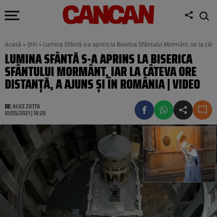
Acasă
»
Știri
»
Lumina Sfântă s-a aprins la Biserica Sfântului Mormânt, iar la câte
LUMINA SFÂNTĂ S-A APRINS LA BISERICA
SFÂNTULUI MORMÂNT, IAR LA CÂTEVA ORE
DISTANȚĂ, A AJUNS ȘI ÎN ROMÂNIA | VIDEO
DE:
ALICE ZOTTA
01/05/2021 | 18:20