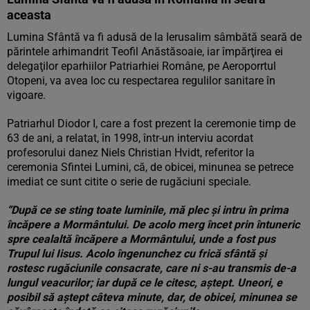
aceasta
Lumina Sfântă va fi adusă de la Ierusalim sâmbătă seară de
părintele arhimandrit Teofil Anăstăsoaie, iar împărţirea ei
delegaţilor eparhiilor Patriarhiei Române, pe Aeroporrtul
Otopeni, va avea loc cu respectarea regulilor sanitare în
vigoare.
Patriarhul Diodor I, care a fost prezent la ceremonie timp de
63 de ani, a relatat, în 1998, într-un interviu acordat
profesorului danez Niels Christian Hvidt, referitor la
ceremonia Sfintei Lumini, că, de obicei, minunea se petrece
imediat ce sunt citite o serie de rugăciuni speciale.
“După ce se sting toate luminile, mă plec şi intru în prima
încăpere a Mormântului. De acolo merg încet prin întuneric
spre cealaltă încăpere a Mormântului, unde a fost pus
Trupul lui Iisus. Acolo îngenunchez cu frică sfântă şi
rostesc rugăciunile consacrate, care ni s-au transmis de-a
lungul veacurilor; iar după ce le citesc, aştept. Uneori, e
posibil să aştept câteva minute, dar, de obicei, minunea se