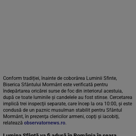
Conform tradiției, înainte de coborârea Luminii Sfinte,
Biserica Sfântului Mormânt este verificată pentru
îndepărtarea oricărei surse de foc din interiorul acestuia,
după ce toate luminile şi candelele au fost stinse. Cercetarea
implică trei inspecţii separate, care încep la ora 10:00, şi este
condusă de un paznic musulman stabilit pentru Sfântul
Mormânt, în prezenţa clericilor armeni, copţi şi iacobiţi,
relatează
observatornews.ro
.
Lumina Sfântă va fi adusă în România în seara