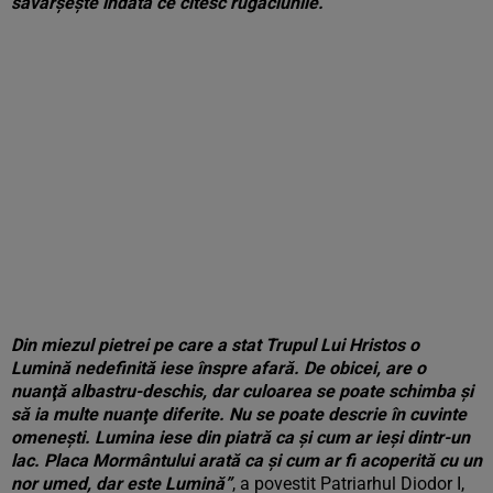
săvârşeşte îndată ce citesc rugăciunile.
Din miezul pietrei pe care a stat Trupul Lui Hristos o
Lumină nedefinită iese înspre afară. De obi­cei, are o
nuanţă albastru-deschis, dar culoarea se poate schimba şi
să ia multe nuanţe diferite. Nu se poate descrie în cuvinte
omeneşti. Lumina iese din piatră ca şi cum ar ieşi dintr-un
lac. Placa Mormântului arată ca şi cum ar fi acoperită cu un
nor umed, dar este Lumină”
, a povestit Patriarhul Diodor I,