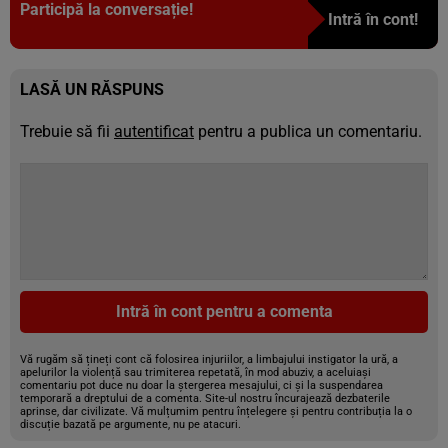
Participă la conversație!
Intră în cont!
LASĂ UN RĂSPUNS
Trebuie să fii
autentificat
pentru a publica un comentariu.
Intră în cont pentru a comenta
Vă rugăm să țineți cont că folosirea injuriilor, a limbajului instigator la ură, a
apelurilor la violență sau trimiterea repetată, în mod abuziv, a aceluiași
comentariu pot duce nu doar la ștergerea mesajului, ci și la suspendarea
temporară a dreptului de a comenta. Site-ul nostru încurajează dezbaterile
aprinse, dar civilizate. Vă mulțumim pentru înțelegere și pentru contribuția la o
discuție bazată pe argumente, nu pe atacuri.