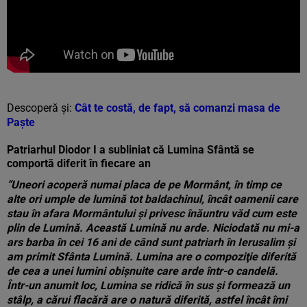
Descoperă și:
Cât te costă, de fapt, să comanzi masa de
Paște
Patriarhul Diodor I a subliniat că Lumina Sfântă se
comportă diferit în fiecare an
“Uneori acoperă numai placa de pe Mormânt, în timp ce
alte ori umple de lumină tot baldachinul, încât oamenii care
stau în afara Mormântului şi privesc înăuntru văd cum este
plin de Lumină. Această Lumină nu arde. Niciodată nu mi-a
ars barba în cei 16 ani de când sunt patriarh în Ierusalim şi
am primit Sfânta Lumină. Lumina are o compoziţie diferită
de cea a unei lumini obişnuite care arde într-o candelă.
Într-un anumit loc, Lumina se ridică în sus şi formează un
stâlp, a cărui flacără are o natură diferită, astfel încât îmi