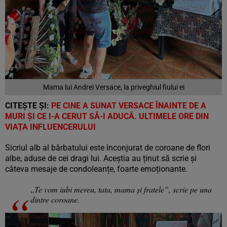
Mama lui Andrei Versace, la priveghiul fiului ei
CITEȘTE ȘI:
PE CINE A SUNAT VERSACE ÎNAINTE DE A
MURI ȘI CE I-A CERUT SĂ-I ADUCĂ. ULTIMELE ORE DIN
VIAȚA INFLUENCERULUI
Sicriul alb al bărbatului este înconjurat de coroane de flori
albe, aduse de cei dragi lui. Aceștia au ținut să scrie și
câteva mesaje de condoleanțe, foarte emoționante.
„Te vom iubi mereu, tata, mama și fratele”, scrie pe una
dintre coroane.