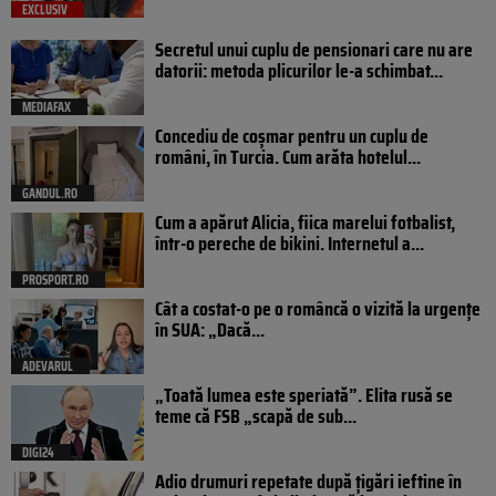
EXCLUSIV
Secretul unui cuplu de pensionari care nu are
datorii: metoda plicurilor le-a schimbat...
MEDIAFAX
Concediu de coșmar pentru un cuplu de
români, în Turcia. Cum arăta hotelul...
GANDUL.RO
Cum a apărut Alicia, fiica marelui fotbalist,
într-o pereche de bikini. Internetul a...
PROSPORT.RO
Cât a costat-o pe o româncă o vizită la urgențe
în SUA: „Dacă...
ADEVARUL
„Toată lumea este speriată”. Elita rusă se
teme că FSB „scapă de sub...
DIGI24
Adio drumuri repetate după țigări ieftine în