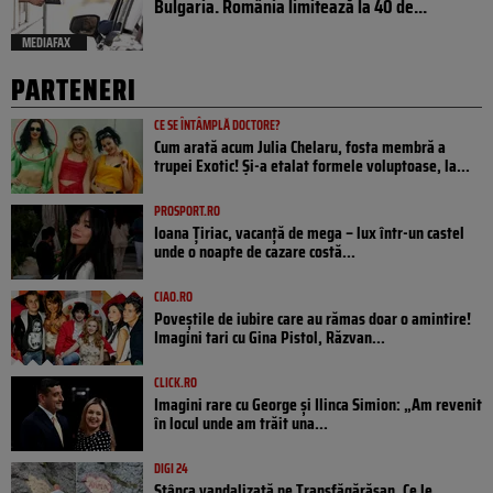
Bulgaria. România limitează la 40 de...
MEDIAFAX
PARTENERI
CE SE ÎNTÂMPLĂ DOCTORE?
Cum arată acum Julia Chelaru, fosta membră a
trupei Exotic! Și-a etalat formele voluptoase, la...
PROSPORT.RO
Ioana Țiriac, vacanță de mega – lux într-un castel
unde o noapte de cazare costă...
CIAO.RO
Poveştile de iubire care au rămas doar o amintire!
Imagini tari cu Gina Pistol, Răzvan...
CLICK.RO
Imagini rare cu George și Ilinca Simion: „Am revenit
în locul unde am trăit una...
DIGI 24
Stânca vandalizată pe Transfăgărășan. Ce le