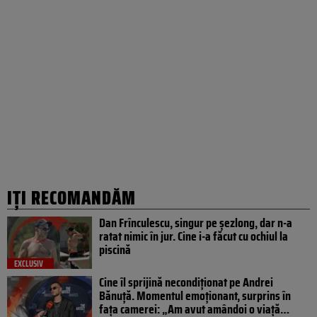
IȚI RECOMANDĂM
Dan Frînculescu, singur pe șezlong, dar n-a
ratat nimic în jur. Cine i-a făcut cu ochiul la
piscină
EXCLUSIV
Cine îl sprijină necondiționat pe Andrei
Bănuță. Momentul emoționant, surprins în
fața camerei: „Am avut amândoi o viață…