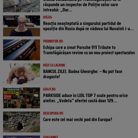
răspunde un inspector de Poliție celor care
întreabă: „Dar...
DIGI24
Reacția neașteptată a singurului partidul de
opoziţie din Rusia după ce văduva lui Navalnîi i-a...
PROMOTOR.RO
Echipa care a creat Porsche 911 Tribute to
Transfăgărășan revine cu un nou proiect spectaculos
RÂZI CU LACRIMI
BANCUL ZILEI. Badea Gheorghe: – Nu pot face
dragoste!
GO4IT.RO
PARKSIDE aduce în LIDL TOP 7 scule pentru orice
atelier. „Vedeta” ofertei costă doar 129...
DESCOPERA.RO
Care este cel mai vechi pod din Europa?
GO4GAMES