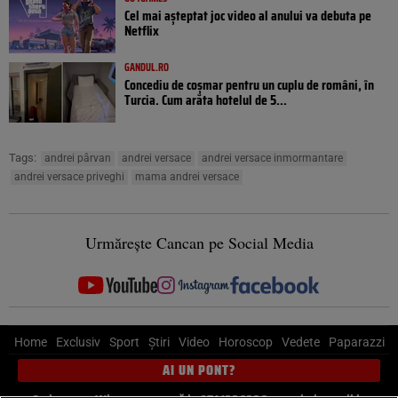
Cel mai așteptat joc video al anului va debuta pe
Netflix
GANDUL.RO
Concediu de coșmar pentru un cuplu de români, în
Turcia. Cum arăta hotelul de 5...
Tags:
andrei pârvan
andrei versace
andrei versace inmormantare
andrei versace priveghi
mama andrei versace
Urmărește Cancan pe Social Media
Home
Exclusiv
Sport
Știri
Video
Horoscop
Vedete
Paparazzi
AI UN PONT?