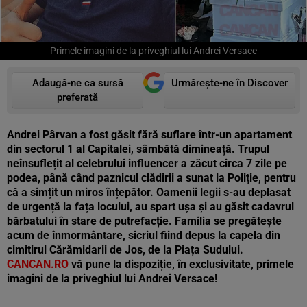
Primele imagini de la priveghiul lui Andrei Versace
Adaugă-ne ca sursă
Urmărește-ne în Discover
preferată
Andrei Pârvan a fost găsit fără suflare într-un apartament
din sectorul 1 al Capitalei, sâmbătă dimineață. Trupul
neînsuflețit al celebrului influencer a zăcut circa 7 zile pe
podea, până când paznicul clădirii a sunat la Poliție, pentru
că a simțit un miros înțepător. Oamenii legii s-au deplasat
de urgență la fața locului, au spart ușa și au găsit cadavrul
bărbatului în stare de putrefacție. Familia se pregătește
acum de înmormântare, sicriul fiind depus la capela din
cimitirul Cărămidarii de Jos, de la Piața Sudului.
CANCAN.RO
vă pune la dispoziție, în exclusivitate, primele
imagini de la priveghiul lui Andrei Versace!