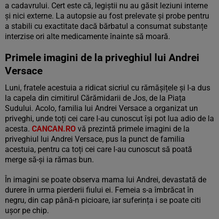
a cadavrului. Cert este că, legiștii nu au găsit leziuni interne
și nici externe. La autopsie au fost prelevate și probe pentru
a stabili cu exactitate dacă bărbatul a consumat substanțe
interzise ori alte medicamente înainte să moară.
Primele imagini de la priveghiul lui Andrei
Versace
Luni, fratele acestuia a ridicat sicriul cu rămășițele și l-a dus
la capela din cimitirul Cărămidarii de Jos, de la Piața
Sudului. Acolo, familia lui Andrei Versace a organizat un
priveghi, unde toți cei care l-au cunoscut își pot lua adio de la
acesta.
CANCAN.RO
vă prezintă primele imagini de la
priveghiul lui Andrei Versace, pus la punct de familia
acestuia, pentru ca toți cei care l-au cunoscut să poată
merge să-și ia rămas bun.
În imagini se poate observa mama lui Andrei, devastată de
durere în urma pierderii fiului ei. Femeia s-a îmbrăcat în
negru, din cap până-n picioare, iar suferința i se poate citi
ușor pe chip.