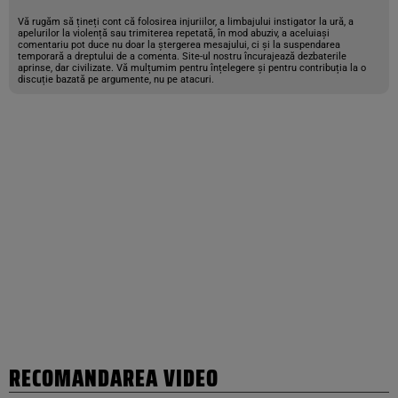
Vă rugăm să țineți cont că folosirea injuriilor, a limbajului instigator la ură, a
apelurilor la violență sau trimiterea repetată, în mod abuziv, a aceluiași
comentariu pot duce nu doar la ștergerea mesajului, ci și la suspendarea
temporară a dreptului de a comenta. Site-ul nostru încurajează dezbaterile
aprinse, dar civilizate. Vă mulțumim pentru înțelegere și pentru contribuția la o
discuție bazată pe argumente, nu pe atacuri.
RECOMANDAREA VIDEO