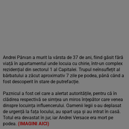
Andrei Pârvan a murit la vârsta de 37 de ani, fiind găsit fără
viață în apartamentul unde locuia cu chirie, într-un complex
rezidențial din sectorul 1 al Capitalei. Trupul neînsuflețit al
bărbatului a zăcut aproximativ 7 zile pe podea, până când a
fost descoperit în stare de putrefacție.
Paznicul a fost cel care a alertat autoritățile, pentru că în
clădirea respectivă se simțea un miros înțepător care venea
dinspre locuința influencerului. Oamenii legii s-au deplasat
de urgență la fața locului, au spart ușa și au intrat în casă.
Totul era devastat în jur, iar Andrei Versace era mort pe
podea.
(IMAGINI AICI)