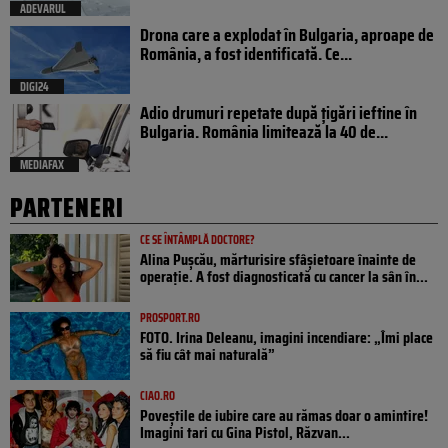
ADEVARUL
Drona care a explodat în Bulgaria, aproape de
România, a fost identificată. Ce...
DIGI24
Adio drumuri repetate după țigări ieftine în
Bulgaria. România limitează la 40 de...
MEDIAFAX
PARTENERI
CE SE ÎNTÂMPLĂ DOCTORE?
Alina Pușcău, mărturisire sfâșietoare înainte de
operație. A fost diagnosticată cu cancer la sân în...
PROSPORT.RO
FOTO. Irina Deleanu, imagini incendiare: „Îmi place
să fiu cât mai naturală”
CIAO.RO
Poveştile de iubire care au rămas doar o amintire!
Imagini tari cu Gina Pistol, Răzvan...