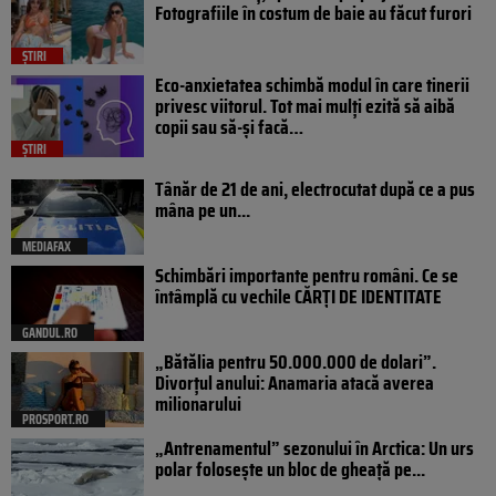
Fotografiile în costum de baie au făcut furori
ȘTIRI
Eco-anxietatea schimbă modul în care tinerii
privesc viitorul. Tot mai mulți ezită să aibă
copii sau să-și facă…
ȘTIRI
Tânăr de 21 de ani, electrocutat după ce a pus
mâna pe un...
MEDIAFAX
Schimbări importante pentru români. Ce se
întâmplă cu vechile CĂRȚI DE IDENTITATE
GANDUL.RO
„Bătălia pentru 50.000.000 de dolari”.
Divorțul anului: Anamaria atacă averea
milionarului
PROSPORT.RO
„Antrenamentul” sezonului în Arctica: Un urs
polar folosește un bloc de gheață pe...