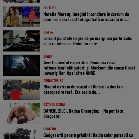
CLICK.RO
Natalia Mateuț, imagini incendiare în costum de
baie. Cum s-a lăsat fotografiată în vacanța din...
DIGI 24
Ce sunt punctele negre de pe marginea parbrizului
și la ce folosesc. Rolul lor este...
DIGI24
Avertismentul experților: România riscă
raționalizări obligatorii și blackout, din cauza lipsei
investițiilor. Apel către ANRE
PROMOTOR.RO
Nivelul extrem de scăzut al Dunării a dus la o
descoperire rară. Era acolo de...
RÂZI CU LACRIMI
BANCUL ZILEI. Badea Gheorghe: – Nu pot face
dragoste!
GO4IT.RO
Gadget util pentru grădină: Radio solar portabil cu