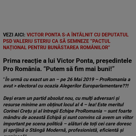
VEZI AICI:
VICTOR PONTA S-A ÎNTÂLNIT CU DEPUTATUL
PSD VALERIU STERIU CA SĂ SEMNEZE ”PACTUL
NAȚIONAL PENTRU BUNĂSTAREA ROMÂNILOR”
Prima reacție a lui Victor Ponta, președintele
Pro România. “Putem să fim mai buni!”
“
În urmă cu exact un an – pe 26 Mai 2019 – ProRomania a
avut > electoral cu ocazia Alegerilor Europarlamentare
??!
Deși eram un partid absolut nou, cu mulți adversari și
resurse minime am obținut locul al 4 – lea! Este meritul
Corinei Crețu și al întregii Echipe ProRomania – sunt foarte
mândru de această Echipă și sunt convins că avem un viitor
important pe scena politică – alături de toți cei care doresc
și sprijină o Stângă Modernă, profesionistă, eficientă și