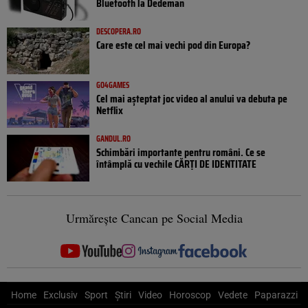
Bluetooth la Dedeman
DESCOPERA.RO
Care este cel mai vechi pod din Europa?
GO4GAMES
Cel mai așteptat joc video al anului va debuta pe
Netflix
GANDUL.RO
Schimbări importante pentru români. Ce se
întâmplă cu vechile CĂRȚI DE IDENTITATE
Urmărește Cancan pe Social Media
Home
Exclusiv
Sport
Știri
Video
Horoscop
Vedete
Paparazzi