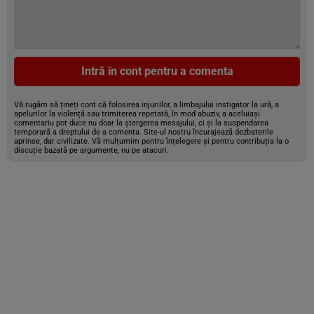
Intră în cont pentru a comenta
Vă rugăm să țineți cont că folosirea injuriilor, a limbajului instigator la ură, a
apelurilor la violență sau trimiterea repetată, în mod abuziv, a aceluiași
comentariu pot duce nu doar la ștergerea mesajului, ci și la suspendarea
temporară a dreptului de a comenta. Site-ul nostru încurajează dezbaterile
aprinse, dar civilizate. Vă mulțumim pentru înțelegere și pentru contribuția la o
discuție bazată pe argumente, nu pe atacuri.