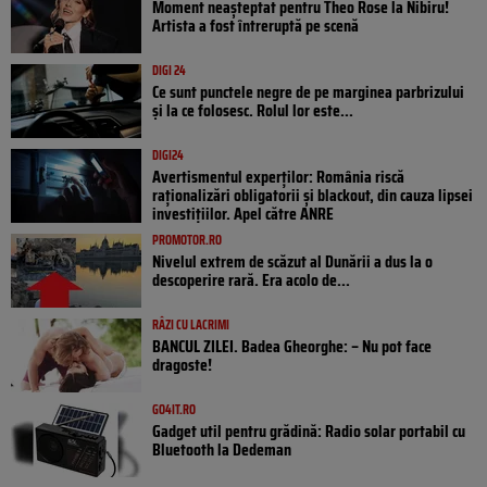
Moment neașteptat pentru Theo Rose la Nibiru!
Artista a fost întreruptă pe scenă
DIGI 24
Ce sunt punctele negre de pe marginea parbrizului
și la ce folosesc. Rolul lor este...
DIGI24
Avertismentul experților: România riscă
raționalizări obligatorii și blackout, din cauza lipsei
investițiilor. Apel către ANRE
PROMOTOR.RO
Nivelul extrem de scăzut al Dunării a dus la o
descoperire rară. Era acolo de...
RÂZI CU LACRIMI
BANCUL ZILEI. Badea Gheorghe: – Nu pot face
dragoste!
GO4IT.RO
Gadget util pentru grădină: Radio solar portabil cu
Bluetooth la Dedeman