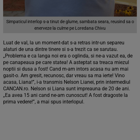
Simpaticul interlop s-a tinut de glume, sambata seara, reusind sa o
enerveze la culme pe Loredana Chivu
Luat de val, la un moment-dat s-a retras intr-un separeu
alaturi de una dintre tinere si s-a trezit ca se sarutau.
„Problema e ca langa noi era o oglinda, si ne-a vazut ea, de
pe canapeaua pe care statea! A asteptat sa treaca miezul
noptii si dusa a fost! Cand m-am intors acasa nu am mai
gasit-o. Am gresit, recunosc, dar vreau sa ma ierte! Vino
acasa, Liana!”, i-a transmis Nelson Lianei, prin intermediul
CANCAN.ro. Nelson si Liana sunt impreauna de 20 de ani.
„Ea avea 15 ani cand ne-am cunoscut! A fost dragoste la
prima vedere!”, a mai spus interlopul.