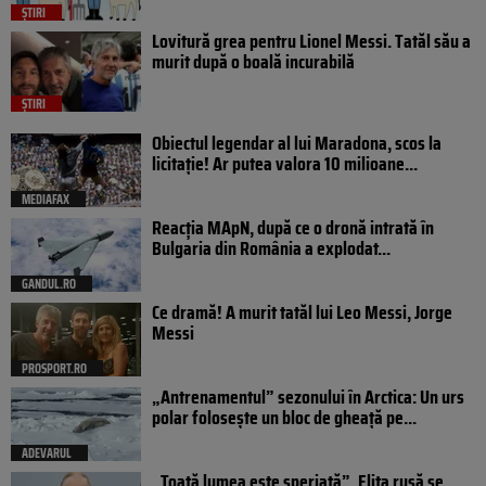
ȘTIRI
Lovitură grea pentru Lionel Messi. Tatăl său a
murit după o boală incurabilă
ȘTIRI
Obiectul legendar al lui Maradona, scos la
licitație! Ar putea valora 10 milioane...
MEDIAFAX
Reacția MApN, după ce o dronă intrată în
Bulgaria din România a explodat...
GANDUL.RO
Ce dramă! A murit tatăl lui Leo Messi, Jorge
Messi
PROSPORT.RO
„Antrenamentul” sezonului în Arctica: Un urs
polar folosește un bloc de gheață pe...
ADEVARUL
„Toată lumea este speriată”. Elita rusă se