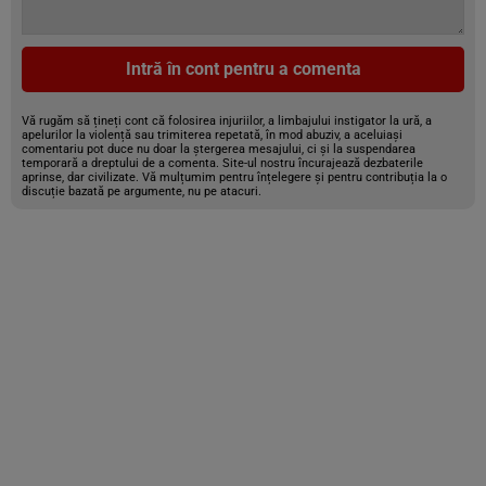
Intră în cont pentru a comenta
Vă rugăm să țineți cont că folosirea injuriilor, a limbajului instigator la ură, a
apelurilor la violență sau trimiterea repetată, în mod abuziv, a aceluiași
comentariu pot duce nu doar la ștergerea mesajului, ci și la suspendarea
temporară a dreptului de a comenta. Site-ul nostru încurajează dezbaterile
aprinse, dar civilizate. Vă mulțumim pentru înțelegere și pentru contribuția la o
discuție bazată pe argumente, nu pe atacuri.