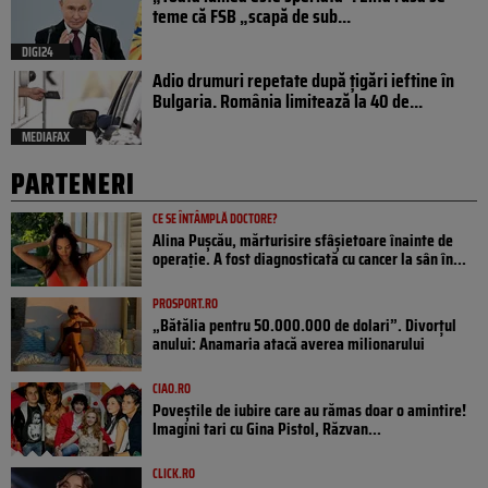
teme că FSB „scapă de sub...
DIGI24
Adio drumuri repetate după țigări ieftine în
Bulgaria. România limitează la 40 de...
MEDIAFAX
PARTENERI
CE SE ÎNTÂMPLĂ DOCTORE?
Alina Pușcău, mărturisire sfâșietoare înainte de
operație. A fost diagnosticată cu cancer la sân în...
PROSPORT.RO
„Bătălia pentru 50.000.000 de dolari”. Divorțul
anului: Anamaria atacă averea milionarului
CIAO.RO
Poveştile de iubire care au rămas doar o amintire!
Imagini tari cu Gina Pistol, Răzvan...
CLICK.RO