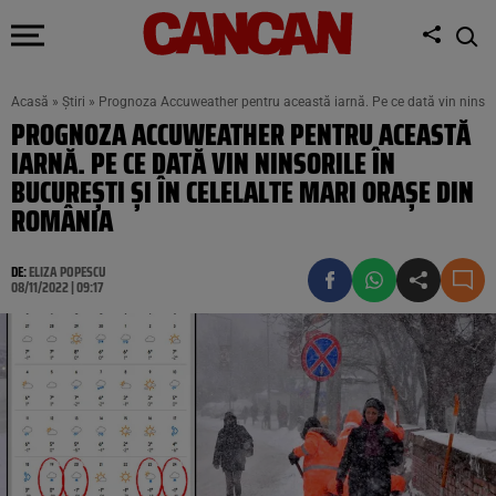
Acasă
»
Știri
»
Prognoza Accuweather pentru această iarnă. Pe ce dată vin ninsoril
PROGNOZA ACCUWEATHER PENTRU ACEASTĂ
IARNĂ. PE CE DATĂ VIN NINSORILE ÎN
BUCUREȘTI ȘI ÎN CELELALTE MARI ORAȘE DIN
ROMÂNIA
DE:
ELIZA POPESCU
08/11/2022 | 09:17