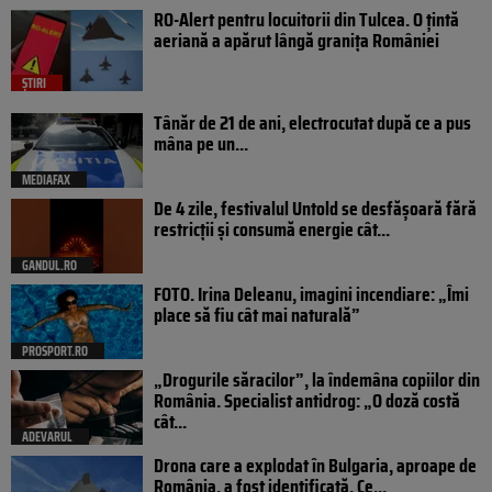
RO-Alert pentru locuitorii din Tulcea. O țintă
aeriană a apărut lângă granița României
ȘTIRI
Tânăr de 21 de ani, electrocutat după ce a pus
mâna pe un...
MEDIAFAX
De 4 zile, festivalul Untold se desfășoară fără
restricții și consumă energie cât...
GANDUL.RO
FOTO. Irina Deleanu, imagini incendiare: „Îmi
place să fiu cât mai naturală”
PROSPORT.RO
„Drogurile săracilor”, la îndemâna copiilor din
România. Specialist antidrog: „O doză costă
cât...
ADEVARUL
Drona care a explodat în Bulgaria, aproape de
România, a fost identificată. Ce...