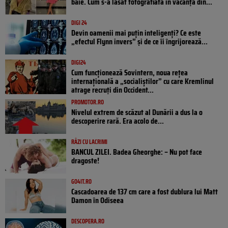
baie. Cum s-a lăsat fotografiată în vacanța din...
DIGI 24
Devin oamenii mai puțin inteligenți? Ce este
„efectul Flynn invers” și de ce îi îngrijorează...
DIGI24
Cum funcționează Sovintern, noua rețea
internațională a „socialiștilor” cu care Kremlinul
atrage recruți din Occident...
PROMOTOR.RO
Nivelul extrem de scăzut al Dunării a dus la o
descoperire rară. Era acolo de...
RÂZI CU LACRIMI
BANCUL ZILEI. Badea Gheorghe: – Nu pot face
dragoste!
GO4IT.RO
Cascadoarea de 137 cm care a fost dublura lui Matt
Damon în Odiseea
DESCOPERA.RO