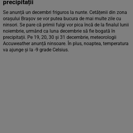
precipitații
Se anunță un decembri friguros la nunte. Cetățenii din zona
orașului Brașov se vor putea bucura de mai multe zile cu
ninsori. Se pare că primii fulgi vor pica încă de la finalul lunii
noiembrie, urmând ca luna decembrie să fie bogată în
precipitații. Pe 19, 20, 30 și 31 decembrie, meteorologii
Accuweather anunță ninsoare. În plus, noaptea, temperatura
va ajunge și la -9 grade Celsius.