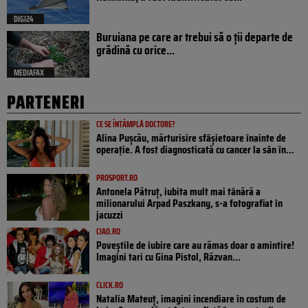
DIGI24
Buruiana pe care ar trebui să o ții departe de
grădină cu orice...
MEDIAFAX
PARTENERI
CE SE ÎNTÂMPLĂ DOCTORE?
Alina Pușcău, mărturisire sfâșietoare înainte de
operație. A fost diagnosticată cu cancer la sân în...
PROSPORT.RO
Antonela Pătruț, iubita mult mai tânără a
milionarului Arpad Paszkany, s-a fotografiat în
jacuzzi
CIAO.RO
Poveştile de iubire care au rămas doar o amintire!
Imagini tari cu Gina Pistol, Răzvan...
CLICK.RO
Natalia Mateuț, imagini incendiare în costum de