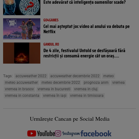
Este adevărat că inteligența oamenilor scade?
GO4GAMES
Cel mai așteptat joc video al anului va debuta pe
Netflix
GANDUL.RO
De 4 zile, festivalul Untold se desfășoară fără
restricții și consumă energie cât un oraș....
Tags:
accuweather 2022
accuweather decembrie 2022
meteo
meteo accuweather
meteo decembrie 2022
prognoza anm
vremea
vremea in brasov
vremea in bucuresti
vremea in cluj
vremea in constanta
vremea în iași
vremea in timisoara
Urmărește Cancan pe Social Media