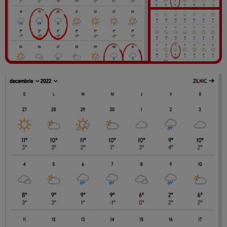
Vezi galeria foto
5 poze