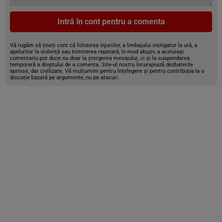
Intră în cont pentru a comenta
Vă rugăm să țineți cont că folosirea injuriilor, a limbajului instigator la ură, a
apelurilor la violență sau trimiterea repetată, în mod abuziv, a aceluiași
comentariu pot duce nu doar la ștergerea mesajului, ci și la suspendarea
temporară a dreptului de a comenta. Site-ul nostru încurajează dezbaterile
aprinse, dar civilizate. Vă mulțumim pentru înțelegere și pentru contribuția la o
discuție bazată pe argumente, nu pe atacuri.