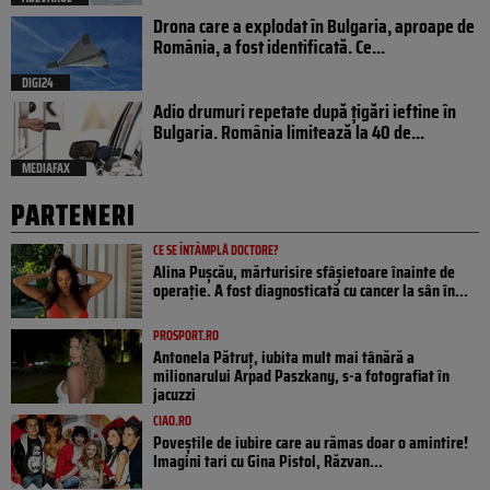
Drona care a explodat în Bulgaria, aproape de
România, a fost identificată. Ce...
DIGI24
Adio drumuri repetate după țigări ieftine în
Bulgaria. România limitează la 40 de...
MEDIAFAX
PARTENERI
CE SE ÎNTÂMPLĂ DOCTORE?
Alina Pușcău, mărturisire sfâșietoare înainte de
operație. A fost diagnosticată cu cancer la sân în...
PROSPORT.RO
Antonela Pătruț, iubita mult mai tânără a
milionarului Arpad Paszkany, s-a fotografiat în
jacuzzi
CIAO.RO
Poveştile de iubire care au rămas doar o amintire!
Imagini tari cu Gina Pistol, Răzvan...