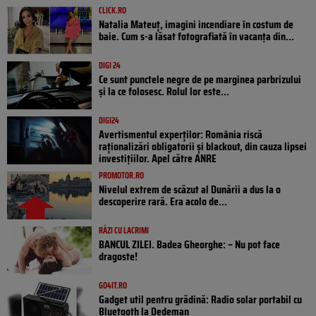
CLICK.RO
Natalia Mateuț, imagini incendiare în costum de
baie. Cum s-a lăsat fotografiată în vacanța din...
DIGI 24
Ce sunt punctele negre de pe marginea parbrizului
și la ce folosesc. Rolul lor este...
DIGI24
Avertismentul experților: România riscă
raționalizări obligatorii și blackout, din cauza lipsei
investițiilor. Apel către ANRE
PROMOTOR.RO
Nivelul extrem de scăzut al Dunării a dus la o
descoperire rară. Era acolo de...
RÂZI CU LACRIMI
BANCUL ZILEI. Badea Gheorghe: – Nu pot face
dragoste!
GO4IT.RO
Gadget util pentru grădină: Radio solar portabil cu
Bluetooth la Dedeman