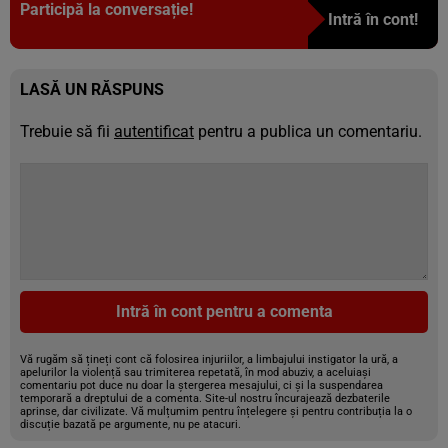
Participă la conversație!
Intră în cont!
LASĂ UN RĂSPUNS
Trebuie să fii
autentificat
pentru a publica un comentariu.
Intră în cont pentru a comenta
Vă rugăm să țineți cont că folosirea injuriilor, a limbajului instigator la ură, a
apelurilor la violență sau trimiterea repetată, în mod abuziv, a aceluiași
comentariu pot duce nu doar la ștergerea mesajului, ci și la suspendarea
temporară a dreptului de a comenta. Site-ul nostru încurajează dezbaterile
aprinse, dar civilizate. Vă mulțumim pentru înțelegere și pentru contribuția la o
discuție bazată pe argumente, nu pe atacuri.