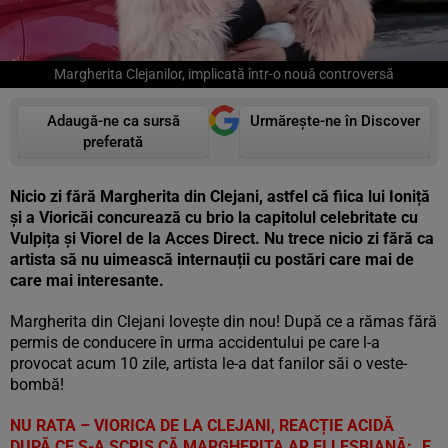
Margherita Clejanilor, implicată într-o nouă controversă
Adaugă-ne ca sursă
Urmărește-ne în Discover
preferată
Nicio zi fără Margherita din Clejani, astfel că fiica lui Ioniță
și a Vioricăi concurează cu brio la capitolul celebritate cu
Vulpița și Viorel de la Acces Direct. Nu trece nicio zi fără ca
artista să nu uimească internauții cu postări care mai de
care mai interesante.
Margherita din Clejani lovește din nou! După ce a rămas fără
permis de conducere în urma accidentului pe care l-a
provocat acum 10 zile, artista le-a dat fanilor săi o veste-
bombă!
NU RATA – VIORICA DE LA CLEJANI, REACȚIE ACIDĂ
DUPĂ CE S-A SCRIS CĂ MARGHERITA AR FI LESBIANĂ: „E