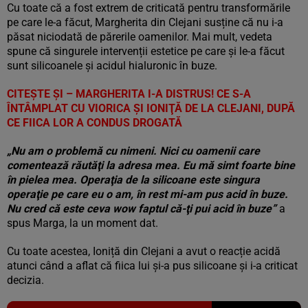
Cu toate că a fost extrem de criticată pentru transformările
pe care le-a făcut, Margherita din Clejani susține că nu i-a
păsat niciodată de părerile oamenilor. Mai mult, vedeta
spune că singurele intervenții estetice pe care și le-a făcut
sunt silicoanele și acidul hialuronic în buze.
CITEȘTE ȘI – MARGHERITA I-A DISTRUS! CE S-A
ÎNTÂMPLAT CU VIORICA ŞI IONIŢĂ DE LA CLEJANI, DUPĂ
CE FIICA LOR A CONDUS DROGATĂ
„Nu am o problemă cu nimeni. Nici cu oamenii care
comentează răutăţi la adresa mea. Eu mă simt foarte bine
în pielea mea. Operaţia de la silicoane este singura
operaţie pe care eu o am, în rest mi-am pus acid în buze.
Nu cred că este ceva wow faptul că-ţi pui acid în buze”
a
spus Marga, la un moment dat.
Cu toate acestea, Ioniță din Clejani a avut o reacție acidă
atunci când a aflat că fiica lui și-a pus silicoane și i-a criticat
decizia.