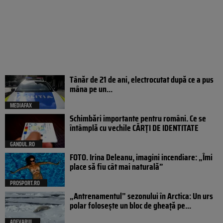
Tânăr de 21 de ani, electrocutat după ce a pus
mâna pe un...
MEDIAFAX
Schimbări importante pentru români. Ce se
întâmplă cu vechile CĂRȚI DE IDENTITATE
GANDUL.RO
FOTO. Irina Deleanu, imagini incendiare: „Îmi
place să fiu cât mai naturală”
PROSPORT.RO
„Antrenamentul” sezonului în Arctica: Un urs
polar folosește un bloc de gheață pe...
ADEVARUL