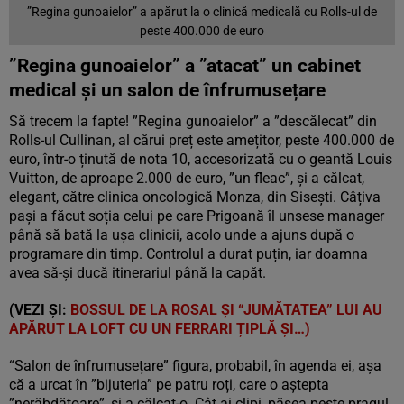
”Regina gunoaielor” a apărut la o clinică medicală cu Rolls-ul de
peste 400.000 de euro
”Regina gunoaielor” a ”atacat” un cabinet
medical și un salon de înfrumusețare
Să trecem la fapte! ”Regina gunoaielor” a ”descălecat” din
Rolls-ul Cullinan, al cărui preț este amețitor, peste 400.000 de
euro, într-o ținută de nota 10, accesorizată cu o geantă Louis
Vuitton, de aproape 2.000 de euro, ”un fleac”, și a călcat,
elegant, către clinica oncologică Monza, din Sisești. Câțiva
pași a făcut soția celui pe care Prigoană îl unsese manager
până să bată la ușa clinicii, acolo unde a ajuns după o
programare din timp. Controlul a durat puțin, iar doamna
avea să-și ducă itinerariul până la capăt.
(VEZI ȘI:
BOSSUL DE LA ROSAL ȘI “JUMĂTATEA” LUI AU
APĂRUT LA LOFT CU UN FERRARI ȚIPLĂ ȘI…)
“Salon de înfrumusețare” figura, probabil, în agenda ei, așa
că a urcat în ”bijuteria” pe patru roți, care o aștepta
”nerăbdătoare”, și a călcat-o. Cât ai clipi, pășea peste pragul