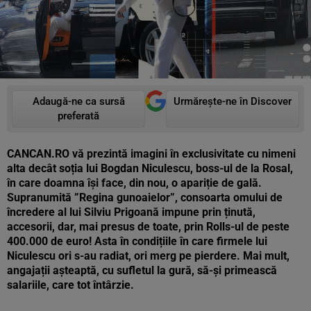
Adaugă-ne ca sursă
Urmărește-ne în Discover
preferată
CANCAN.RO vă prezintă imagini în exclusivitate cu nimeni
alta decât soția lui Bogdan Niculescu, boss-ul de la Rosal,
în care doamna își face, din nou, o apariție de gală.
Supranumită ”Regina gunoaielor”, consoarta omului de
încredere al lui Silviu Prigoană impune prin ținută,
accesorii, dar, mai presus de toate, prin Rolls-ul de peste
400.000 de euro! Asta în condițiile în care firmele lui
Niculescu ori s-au radiat, ori merg pe pierdere. Mai mult,
angajații așteaptă, cu sufletul la gură, să-și primească
salariile, care tot întârzie.