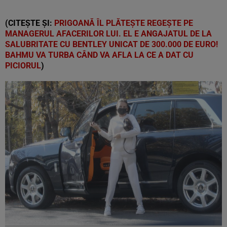
(CITEȘTE ȘI:
PRIGOANĂ ÎL PLĂTEŞTE REGEŞTE PE
MANAGERUL AFACERILOR LUI. EL E ANGAJATUL DE LA
SALUBRITATE CU BENTLEY UNICAT DE 300.000 DE EURO!
BAHMU VA TURBA CÂND VA AFLA LA CE A DAT CU
PICIORUL
)