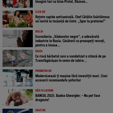
Imagini tari cu Gina Pistol, Răzvan...
CLICK.RO
Rețete rapide anticaniculă. Chef Cătălin Scărlătescu
vă invită la tocăniță de linte: „Spor la proteine!”
DIGI 24
Escrocheria „Văduvelor negre”, o adevărată
industrie în Rusia. Căsătorii cu proaspeți recruți,
pentru a încasa...
DIGI24
Ce riscă bărbatul care a vandalizat o stâncă de pe
Transfăgărășan în semn de iubire...
PROMOTOR.RO
Modernizează-ți mașina fără investiții mari. Cinci
accesorii recomandate șoferilor
RÂZI CU LACRIMI
BANCUL ZILEI. Badea Gheorghe: – Nu pot face
dragoste!
GO4IT.RO