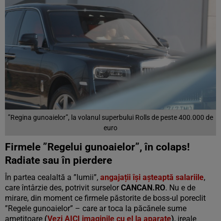
”Regina gunoaielor”, la volanul superbului Rolls de peste 400.000 de
euro
Firmele ”Regelui gunoaielor”, în colaps!
Radiate sau în pierdere
În partea cealaltă a ”lumii”,
angajații își așteaptă salariile
,
care întârzie des, potrivit surselor
CANCAN.RO
. Nu e de
mirare, din moment ce firmele păstorite de boss-ul poreclit
”Regele gunoaielor” – care ar toca la păcănele sume
amețitoare
(
Vezi AICI imaginile cu el la aparate
)
, ireale