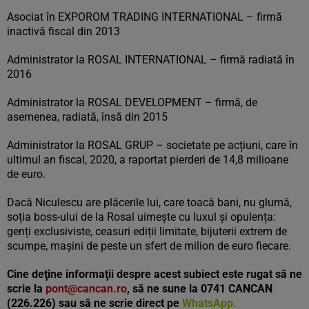
Asociat în EXPOROM TRADING INTERNATIONAL – firmă
inactivă fiscal din 2013
Administrator la ROSAL INTERNATIONAL – firmă radiată în
2016
Administrator la ROSAL DEVELOPMENT – firmă, de
asemenea, radiată, însă din 2015
Administrator la ROSAL GRUP – societate pe acțiuni, care în
ultimul an fiscal, 2020, a raportat pierderi de 14,8 milioane
de euro.
Dacă Niculescu are plăcerile lui, care toacă bani, nu glumă,
soția boss-ului de la Rosal uimește cu luxul și opulența:
genți exclusiviste, ceasuri ediții limitate, bijuterii extrem de
scumpe, mașini de peste un sfert de milion de euro fiecare.
Cine deţine informaţii despre acest subiect este rugat să ne
scrie la
pont@cancan.ro
, să ne sune la 0741 CANCAN
(226.226) sau să ne scrie direct pe
WhatsApp
.