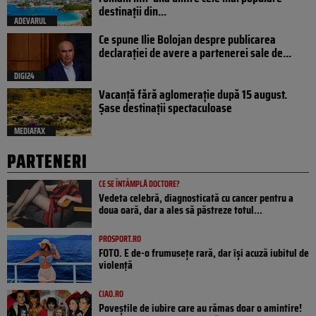
destinații din...
ADEVARUL
Ce spune Ilie Bolojan despre publicarea
declarației de avere a partenerei sale de...
DIGI24
Vacanță fără aglomerație după 15 august.
Șase destinații spectaculoase
MEDIAFAX
PARTENERI
CE SE ÎNTÂMPLĂ DOCTORE?
Vedeta celebră, diagnosticată cu cancer pentru a
doua oară, dar a ales să păstreze totul...
PROSPORT.RO
FOTO. E de-o frumusețe rară, dar își acuză iubitul de
violență
CIAO.RO
Poveştile de iubire care au rămas doar o amintire!