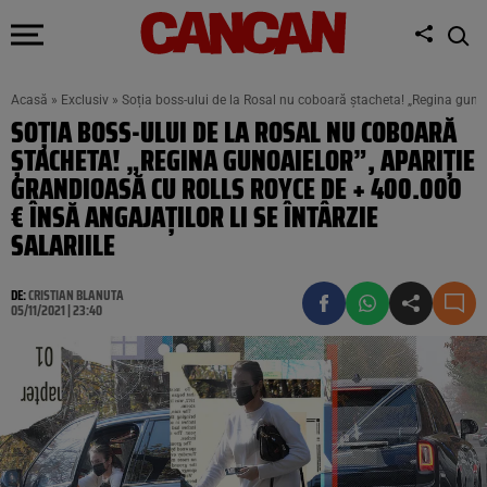
Acasă
»
Exclusiv
»
Soția boss-ului de la Rosal nu coboară ștacheta! „Regina gunoaie
SOȚIA BOSS-ULUI DE LA ROSAL NU COBOARĂ
ȘTACHETA! „REGINA GUNOAIELOR”, APARIȚIE
GRANDIOASĂ CU ROLLS ROYCE DE + 400.000
€ ÎNSĂ ANGAJAȚILOR LI SE ÎNTÂRZIE
SALARIILE
DE:
CRISTIAN BLANUTA
05/11/2021 | 23:40