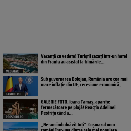
Vacanță cu vedete! Turiștii cazați într-un hotel
din Franța au asistat la filmările...
MEDIAFAX
Sub guvernarea Bolojan, România are cea mai
mare inflație din UE, recesiune economică,...
GANDUL.RO
GALERIE FOTO. Ioana Tamaş, apariție
fermecătoare pe plajă! Reacția Adelinei
Pestrițu când a...
PROSPORT.RO
„Ne-am îmbolnăvit toți”. Coșmarul unor
români într-una dintre cele mai populare