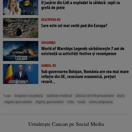
O jucărie din Lidl a explodat la căldură: copil cu
grefă de piele
DESCOPERA.RO
Care este cel mai vechi pod din Europa?
GO4GAMES
World of Warships Legends sărbătorește 7 ani de
existență cu activități festive și recompense
GANDUL.RO
Sub guvernarea Bolojan, România are cea mai mare
inflație din UE, recesiune economică, prețuri
record...
Tags:
bogdan niculescu
cabinet medical
clinica de infrumusetare
euro
regele gunoaielor
regina gunoaielor
rolls
rosal
silviu prigoana
Urmărește Cancan pe Social Media