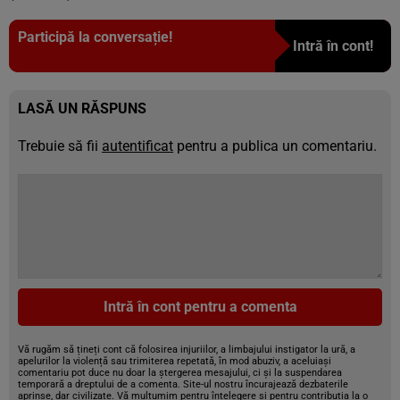
Participă la conversație!
Intră în cont!
LASĂ UN RĂSPUNS
Trebuie să fii
autentificat
pentru a publica un comentariu.
Intră în cont pentru a comenta
Vă rugăm să țineți cont că folosirea injuriilor, a limbajului instigator la ură, a
apelurilor la violență sau trimiterea repetată, în mod abuziv, a aceluiași
comentariu pot duce nu doar la ștergerea mesajului, ci și la suspendarea
temporară a dreptului de a comenta. Site-ul nostru încurajează dezbaterile
aprinse, dar civilizate. Vă mulțumim pentru înțelegere și pentru contribuția la o