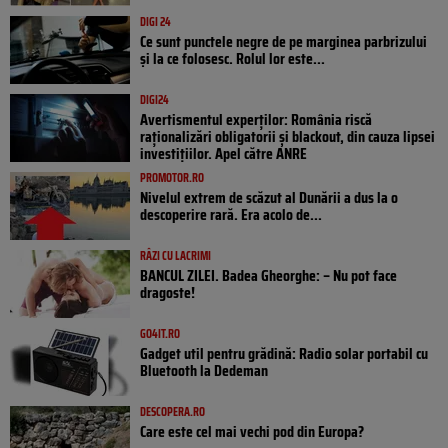
DIGI 24
Ce sunt punctele negre de pe marginea parbrizului
și la ce folosesc. Rolul lor este...
DIGI24
Avertismentul experților: România riscă
raționalizări obligatorii și blackout, din cauza lipsei
investițiilor. Apel către ANRE
PROMOTOR.RO
Nivelul extrem de scăzut al Dunării a dus la o
descoperire rară. Era acolo de...
RÂZI CU LACRIMI
BANCUL ZILEI. Badea Gheorghe: – Nu pot face
dragoste!
GO4IT.RO
Gadget util pentru grădină: Radio solar portabil cu
Bluetooth la Dedeman
DESCOPERA.RO
Care este cel mai vechi pod din Europa?