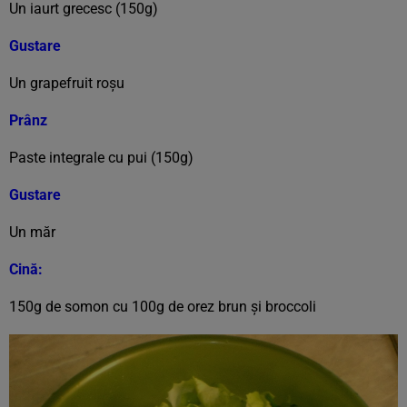
Un iaurt grecesc (150g)
Gustare
Un grapefruit roşu
Prânz
Paste integrale cu pui (150g)
Gustare
Un măr
Cină:
150g de somon cu 100g de orez brun şi broccoli