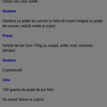
Cafea sau ceai verde
Gustare
Sandviş cu piept de curcan (o felie de toast integral cu piept
de curcan, salată verde şi roşie)
Prânz
Salată de ton (ton 150g cu ceapă, ardei, roşii, măsline,
lămâie)
Gustare
O portocală
Cina
150 grame de piept de pui fiert
Un cartof dulce la cuptor