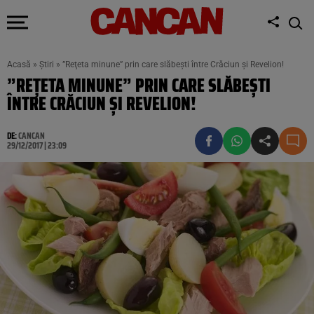
Acasă
»
Știri
»
”Reţeta minune” prin care slăbeşti între Crăciun şi Revelion!
”REŢETA MINUNE” PRIN CARE SLĂBEŞTI
ÎNTRE CRĂCIUN ŞI REVELION!
DE:
CANCAN
29/12/2017 | 23:09