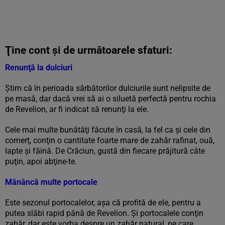
Ţine cont şi de următoarele sfaturi:
Renunţă la dulciuri
Ştim că în perioada sărbătorilor dulciurile sunt nelipsite de
pe masă, dar dacă vrei să ai o siluetă perfectă pentru rochia
de Revelion, ar fi indicat să renunţi la ele.
Cele mai multe bunătăţi făcute în casă, la fel ca şi cele din
comerţ, conţin o cantitate foarte mare de zahăr rafinat, ouă,
lapte şi făină. De Crăciun, gustă din fiecare prăjitură câte
puţin, apoi abţine-te.
Mănâncă multe portocale
Este sezonul portocalelor, aşa că profită de ele, pentru a
putea slăbi rapid până de Revelion. Şi portocalele conţin
zahăr, dar este vorba despre un zahăr natural, pe care