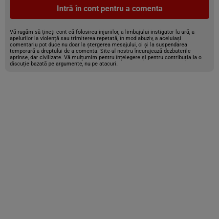
Intră în cont pentru a comenta
Vă rugăm să țineți cont că folosirea injuriilor, a limbajului instigator la ură, a
apelurilor la violență sau trimiterea repetată, în mod abuziv, a aceluiași
comentariu pot duce nu doar la ștergerea mesajului, ci și la suspendarea
temporară a dreptului de a comenta. Site-ul nostru încurajează dezbaterile
aprinse, dar civilizate. Vă mulțumim pentru înțelegere și pentru contribuția la o
discuție bazată pe argumente, nu pe atacuri.