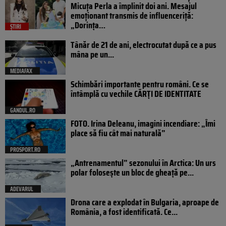
Micuța Perla a împlinit doi ani. Mesajul
emoționant transmis de influenceriță:
„Dorința…
ȘTIRI
Tânăr de 21 de ani, electrocutat după ce a pus
mâna pe un...
MEDIAFAX
Schimbări importante pentru români. Ce se
întâmplă cu vechile CĂRȚI DE IDENTITATE
GANDUL.RO
FOTO. Irina Deleanu, imagini incendiare: „Îmi
place să fiu cât mai naturală”
PROSPORT.RO
„Antrenamentul” sezonului în Arctica: Un urs
polar folosește un bloc de gheață pe...
ADEVARUL
Drona care a explodat în Bulgaria, aproape de
România, a fost identificată. Ce...