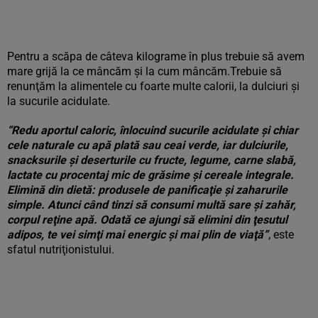
Pentru a scăpa de câteva kilograme în plus trebuie să avem
mare grijă la ce mâncăm şi la cum mâncăm.Trebuie să
renunţăm la alimentele cu foarte multe calorii, la dulciuri şi
la sucurile acidulate.
“Redu aportul caloric, înlocuind sucurile acidulate şi chiar
cele naturale cu apă plată sau ceai verde, iar dulciurile,
snacksurile şi deserturile cu fructe, legume, carne slabă,
lactate cu procentaj mic de grăsime şi cereale integrale.
Elimină din dietă: produsele de panificaţie şi zaharurile
simple. Atunci când tinzi să consumi multă sare şi zahăr,
corpul reţine apă. Odată ce ajungi să elimini din ţesutul
adipos, te vei simţi mai energic şi mai plin de viaţă”
, este
sfatul nutriţionistului.