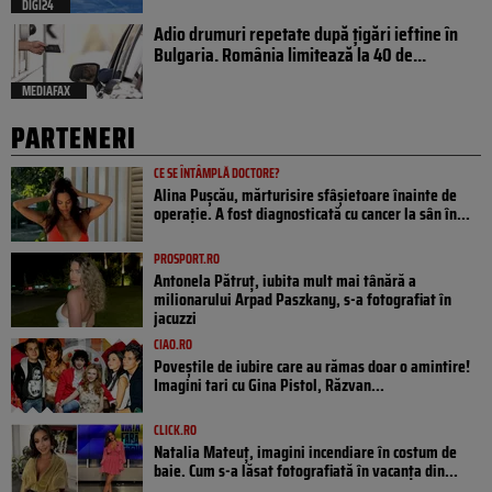
DIGI24
Adio drumuri repetate după țigări ieftine în
Bulgaria. România limitează la 40 de...
MEDIAFAX
PARTENERI
CE SE ÎNTÂMPLĂ DOCTORE?
Alina Pușcău, mărturisire sfâșietoare înainte de
operație. A fost diagnosticată cu cancer la sân în...
PROSPORT.RO
Antonela Pătruț, iubita mult mai tânără a
milionarului Arpad Paszkany, s-a fotografiat în
jacuzzi
CIAO.RO
Poveştile de iubire care au rămas doar o amintire!
Imagini tari cu Gina Pistol, Răzvan...
CLICK.RO
Natalia Mateuț, imagini incendiare în costum de
baie. Cum s-a lăsat fotografiată în vacanța din...