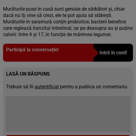
Murăturile puse în casă sunt geniale de sărbători şi, chiar
dacă nu îţi vine să crezi, ele te pot ajuta să slăbeşti.
Murăturile în saramură conţin probiotice, bacterii benefice
care reglează tranzitul intestinal, iar pe deasupra au şi puţine
calorii: între 4 şi 17, în funcţie de mărimea legumei.
Participă la conversație!
Intră în cont!
LASĂ UN RĂSPUNS
Trebuie să fii
autentificat
pentru a publica un comentariu.