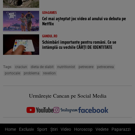
GO4GAMES
Cel mai așteptat joc video al anului va debuta pe
Netflix
GANDUL.RO
Schimbări importante pentru români. Ce se
întâmplă cu vechile CĂRȚI DE IDENTITATE
Tags:
craciun
dieta de slabit
nutritionist
petrecere
petrecerea
portocale
problema
revelion
Urmărește Cancan pe Social Media
Home
Exclusiv
Sport
Știri
Video
Horoscop
Vedete
Paparazzi