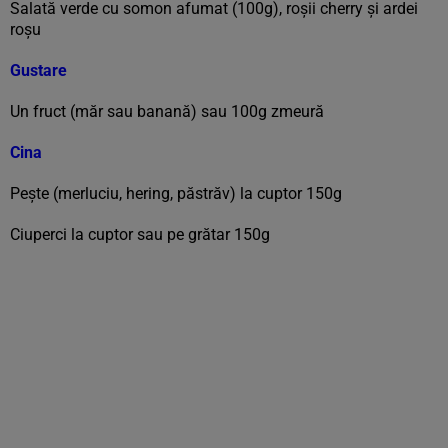
Salată verde cu somon afumat (100g), roşii cherry şi ardei
roşu
Gustare
Un fruct (măr sau banană) sau 100g zmeură
Cina
Peşte (merluciu, hering, păstrăv) la cuptor 150g
Ciuperci la cuptor sau pe grătar 150g