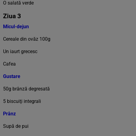
O salată verde
Ziua 3
Micul-dejun
Cereale din ovăz 100g
Un iaurt grecesc
Cafea
Gustare
50g brânză degresată
5 biscuiţi integrali
Prânz
Supă de pui