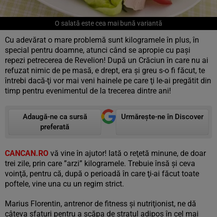
O salată este cea mai bună variantă
Cu adevărat o mare problemă sunt kilogramele în plus, în
special pentru doamne, atunci când se apropie cu paşi
repezi petrecerea de Revelion! După un Crăciun în care nu ai
refuzat nimic de pe masă, e drept, era şi greu s-o fi făcut, te
întrebi dacă-ţi vor mai veni hainele pe care ţi le-ai pregătit din
timp pentru evenimentul de la trecerea dintre ani!
Adaugă-ne ca sursă
Urmărește-ne în Discover
preferată
CANCAN.RO
vă vine în ajutor! Iată o reţetă minune, de doar
trei zile, prin care ”arzi” kilogramele. Trebuie însă şi ceva
voinţă, pentru că, după o perioadă în care ţi-ai făcut toate
poftele, vine una cu un regim strict.
Marius Florentin, antrenor de fitness şi nutriţionist, ne dă
câteva sfaturi pentru a scăpa de stratul adipos în cel mai