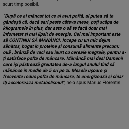
scurt timp posibil.
”După ce ai mâncat tot ce ai avut poftă, ai putea să te
gândeşti că, dacă sari peste câteva mese, poţi scăpa de
kilogramele în plus, dar asta o să te facă doar mai
înfometat şi mai lipsit de energie. Cel mai important este
să CONTINUI SĂ MĂNÂNCI. Începe cu un mic dejun
sănătos, bogat în proteine şi consumă alimente precum:
ouă , brânză de vaci sau iaurt cu cereale inegrale, pentru a-
ţi satisface pofta de mâncare. Mănâncă mai des! Oamenii
care îşi păstrează greutatea de-a lungul anului tind să
mănânce în medie de 5 ori pe zi. Mesele uşoare şi
frecvente reduc pofta de mâncare, te energizează şi chiar
îţi accelerează metabolismul”
, ne-a spus Marius Florentin.