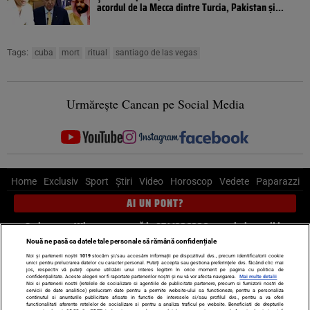
acordul de la Mecca dintre Turcia, Pakistan şi...
Tags:
cuba
mort
ritual
santiago de las vegas
Urmărește Cancan pe Social Media
Home
Exclusiv
Sport
Știri
Video
Horoscop
Vedete
Paparazzi
AI UN PONT?
Scrie-ne pe Whatsapp
, sună la 0741226226 sau trimite mail la
pont@cancan.ro
Nouă ne pasă ca datele tale personale să rămână confidențiale
Noi și partenerii noștri
1019
stocăm și/sau accesăm informații pe dispozitivul dvs., precum identificatorii cookie
unici pentru prelucrarea datelor cu caracter personal. Puteți accepta sau gestiona preferințele dvs. făcând clic mai
Știri interne
Știri externe
Politică
jos, respectiv vă puteți opune utilizării unui interes legitim în orice moment pe pagina cu politica de
confidențialitate. Aceste alegeri vor fi raportate partenerilor noștri și nu vă vor afecta navigarea.
Mai multe detalii
Noi si partenerii nostri (retelele de socializare si agentiile de publicitate partenere, precum si furnizorii nostri de
servicii de date analitice) prelucram date pentru a permite website-ului sa functioneze, pentru a personaliza
Ultimele stiri
Diete
Insula Iubirii
Dictionar de vise
LIFE STYLE
continutul si anunturile publicitare afisate in functie de interesele si/sau profilul dvs., pentru a va oferi
functionalitati aferente retelelor de socializare si pentru a analiza traficul pe website. Beneficiati de drepturile