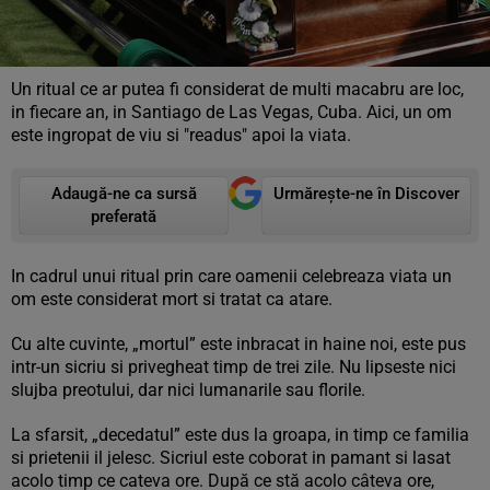
Un ritual ce ar putea fi considerat de multi macabru are loc,
in fiecare an, in Santiago de Las Vegas, Cuba. Aici, un om
este ingropat de viu si "readus" apoi la viata.
Adaugă-ne ca sursă
Urmărește-ne în Discover
preferată
In cadrul unui ritual prin care oamenii celebreaza viata un
om este considerat mort si tratat ca atare.
Cu alte cuvinte, „mortul” este inbracat in haine noi, este pus
intr-un sicriu si privegheat timp de trei zile. Nu lipseste nici
slujba preotului, dar nici lumanarile sau florile.
La sfarsit, „decedatul” este dus la groapa, in timp ce familia
si prietenii il jelesc. Sicriul este coborat in pamant si lasat
acolo timp ce cateva ore. După ce stă acolo câteva ore,