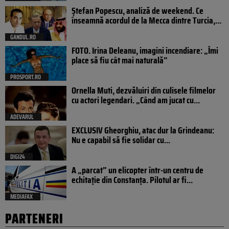
Ștefan Popescu, analiză de weekend. Ce
înseamnă acordul de la Mecca dintre Turcia,...
GANDUL.RO
FOTO. Irina Deleanu, imagini incendiare: „Îmi
place să fiu cât mai naturală”
PROSPORT.RO
Ornella Muti, dezvăluiri din culisele filmelor
cu actori legendari. „Când am jucat cu...
ADEVARUL
EXCLUSIV Gheorghiu, atac dur la Grindeanu:
Nu e capabil să fie solidar cu...
DIGI24
A „parcat” un elicopter într-un centru de
echitație din Constanța. Pilotul ar fi...
MEDIAFAX
PARTENERI