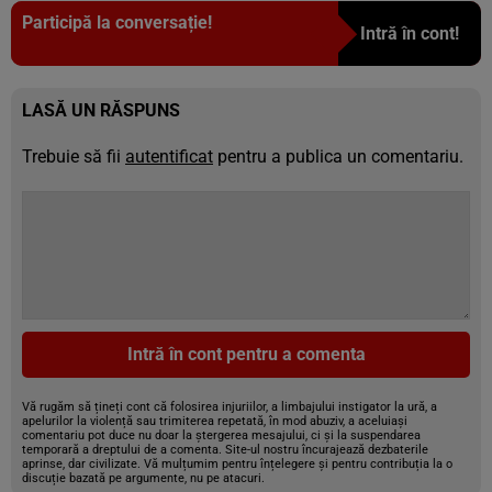
Participă la conversație!
Intră în cont!
LASĂ UN RĂSPUNS
Trebuie să fii
autentificat
pentru a publica un comentariu.
Intră în cont pentru a comenta
Vă rugăm să țineți cont că folosirea injuriilor, a limbajului instigator la ură, a
apelurilor la violență sau trimiterea repetată, în mod abuziv, a aceluiași
comentariu pot duce nu doar la ștergerea mesajului, ci și la suspendarea
temporară a dreptului de a comenta. Site-ul nostru încurajează dezbaterile
aprinse, dar civilizate. Vă mulțumim pentru înțelegere și pentru contribuția la o
discuție bazată pe argumente, nu pe atacuri.