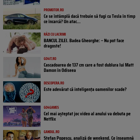
PROMOTOR.RO
Ce se întâmplă dacă trebuie să fugi cu Tesla în timp
ce încarcă? Un atac...
RÂZI CU LACRIMI
BANCUL ZILEI. Badea Gheorghe: – Nu pot face
dragoste!
GO4IT.RO
Cascadoarea de 137 cm care a fost dublura lui Matt
Damon în Odiseea
DESCOPERA.RO
Este adevărat că inteligența oamenilor scade?
GO4GAMES
Cel mai așteptat joc video al anului va debuta pe
Netflix
GANDUL.RO
Ștefan Popescu, analiză de weekend. Ce înseamnă