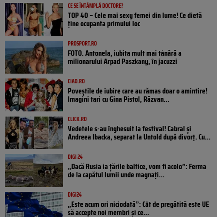
CE SE ÎNTÂMPLĂ DOCTORE?
TOP 40 – Cele mai sexy femei din lume! Ce dietă
ține ocupanta primului loc
PROSPORT.RO
FOTO. Antonela, iubita mult mai tânără a
milionarului Arpad Paszkany, în jacuzzi
CIAO.RO
Poveştile de iubire care au rămas doar o amintire!
Imagini tari cu Gina Pistol, Răzvan...
CLICK.RO
Vedetele s-au înghesuit la festival! Cabral și
Andreea Ibacka, separat la Untold după divorț. Cu...
DIGI 24
„Dacă Rusia ia țările baltice, vom fi acolo”: Ferma
de la capătul lumii unde magnați...
DIGI24
„Este acum ori niciodată”: Cât de pregătită este UE
să accepte noi membri și ce...