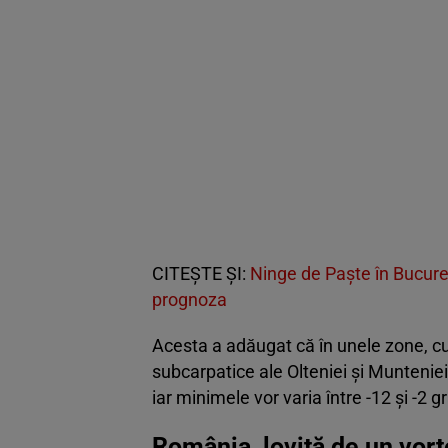
CITEȘTE ȘI:
Ninge de Paște în Bucure
prognoza
Acesta a adăugat că în unele zone, cum
subcarpatice ale Olteniei și Munteniei
iar minimele vor varia între -12 și -2 gra
România, lovită de un vort