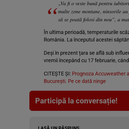
„Va fi o veste bună pentru iubitor
multe zone montane, ninsorile au 
să se poată folosi din nou”, a ma
În ultima perioadă, temperaturile scă
România. La începutul acestei săptămâ
Deși în prezent țara se află sub influe
vremii începând cu 17 februarie, când
CITEȘTE ȘI:
Prognoza Accuweather act
București. Pe ce dată ninge
Participă la conversație!
LASĂ UN RĂSPUNS