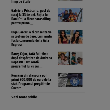
timp de 3 zile
Gabriela Prisăcariu, gest de
curaj la 33 de ani. Soția lui
Dani Oțil a făcut parasailing
pentru prima
...
Olga Barcari a făcut senzație
în costum de baie. Cum arată
fosta concurentă de la Asia
Express
Rareș Cojoc, tată full-time
după despărțirea de Andreea
Popescu. Cum arată
programul lui cu cei
...
Românii din diaspora pot
primi 200.000 de euro de la
stat. Programul pregătit de
Guvern
Vezi toate știrile