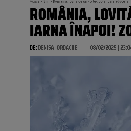
Acasă
»
Știri
»
România, lovită de un vortex polar care aduce iarn
ROMÂNIA, LOVIT
IARNA ÎNAPOI! ZO
DE:
DENISA IORDACHE
08/02/2025 | 23:0