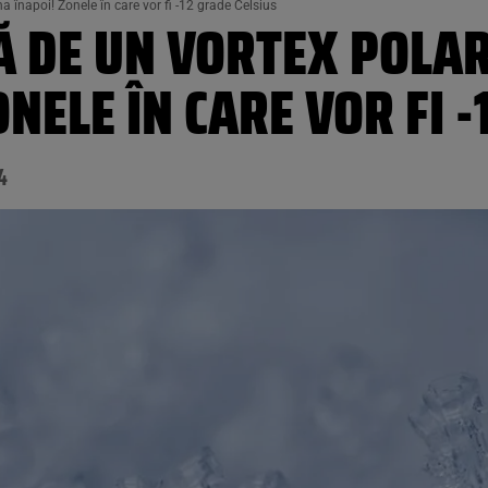
a înapoi! Zonele în care vor fi -12 grade Celsius
Ă DE UN VORTEX POLAR
NELE ÎN CARE VOR FI -
4