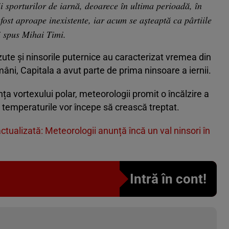
ii sporturilor de iarnă, deoarece în ultima perioadă, în
fost aproape inexistente, iar acum se așteaptă ca pârtiile
i spus Mihai Timi.
zute și ninsorile puternice au caracterizat vremea din
ni, Capitala a avut parte de prima ninsoare a iernii.
nța vortexului polar, meteorologii promit o încălzire a
 temperaturile vor începe să crească treptat.
ualizată: Meteorologii anunță încă un val ninsori în
Intră în cont!