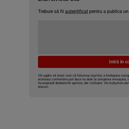
Trebuie să fii
autentificat
pentru a publica un
Intră în 
Vă rugăm să țineți cont că folosirea injuriilor, a limbajului insti
aceluiași comentariu pot duce nu doar la ștergerea mesajului, c
încurajează dezbaterile aprinse, dar civilizate. Vă mulțumim pen
atacuri.