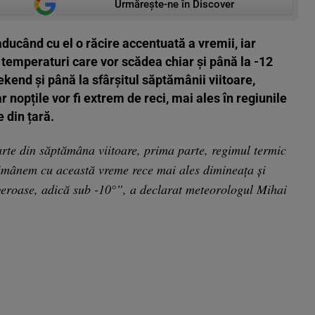
Urmărește-ne în Discover
ducând cu el o răcire accentuată a vremii, iar
 temperaturi care vor scădea chiar și până la -12
kend și până la sfârșitul săptămânii viitoare,
 nopțile vor fi extrem de reci, mai ales în regiunile
e din țară.
rte din săptămâna viitoare, prima parte, regimul termic
Rămânem cu această vreme rece mai ales dimineața și
geroase, adică sub -10°”, a declarat meteorologul Mihai