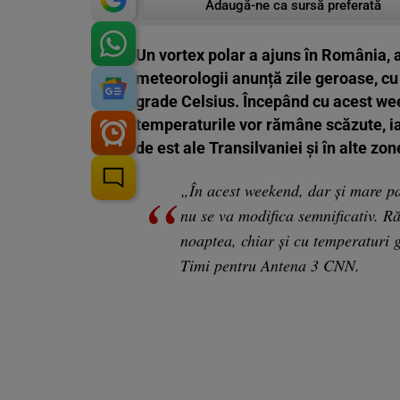
Adaugă-ne ca sursă preferată
Un vortex polar a ajuns în România, a
meteorologii anunță zile geroase, cu
grade Celsius. Începând cu acest wee
temperaturile vor rămâne scăzute, iar
de est ale Transilvaniei și în alte zon
„În acest weekend, dar și mare pa
nu se va modifica semnificativ. 
noaptea, chiar și cu temperaturi 
Timi pentru Antena 3 CNN.