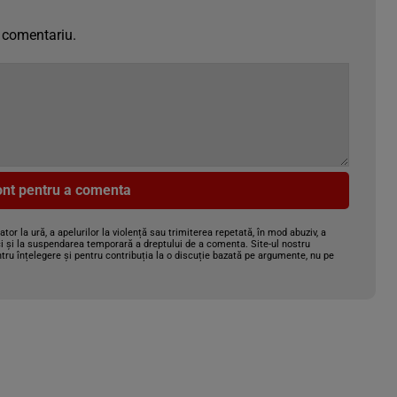
 comentariu.
cont pentru a comenta
gator la ură, a apelurilor la violență sau trimiterea repetată, în mod abuziv, a
i și la suspendarea temporară a dreptului de a comenta. Site-ul nostru
tru înțelegere și pentru contribuția la o discuție bazată pe argumente, nu pe