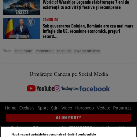
World of Warships Legends sărbătorește 7 ani de
existență cu activități festive și recompense
GANDUL.RO
Sub guvernarea Bolojan, România are cea mai mare
inflație din UE, recesiune economică, prețuri
record...
Tags:
baia mare
comentarii
raspuns
roxana blenche
Urmărește Cancan pe Social Media
Home
Exclusiv
Sport
Știri
Video
Horoscop
Vedete
Paparazzi
AI UN PONT?
Scrie-ne pe Whatsapp
, sună la 0741226226 sau trimite mail la
pont@cancan.ro
Nouă ne pasă ca datele tale personale să rămână confidențiale