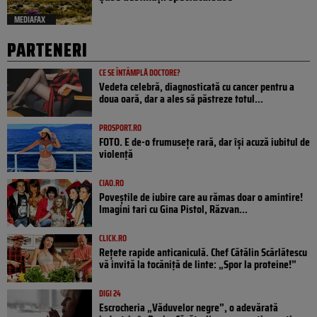
MEDIAFAX
PARTENERI
CE SE ÎNTÂMPLĂ DOCTORE?
Vedeta celebră, diagnosticată cu cancer pentru a
doua oară, dar a ales să păstreze totul...
PROSPORT.RO
FOTO. E de-o frumusețe rară, dar își acuză iubitul de
violență
CIAO.RO
Poveştile de iubire care au rămas doar o amintire!
Imagini tari cu Gina Pistol, Răzvan...
CLICK.RO
Rețete rapide anticaniculă. Chef Cătălin Scărlătescu
vă invită la tocăniță de linte: „Spor la proteine!”
DIGI 24
Escrocheria „Văduvelor negre”, o adevărată