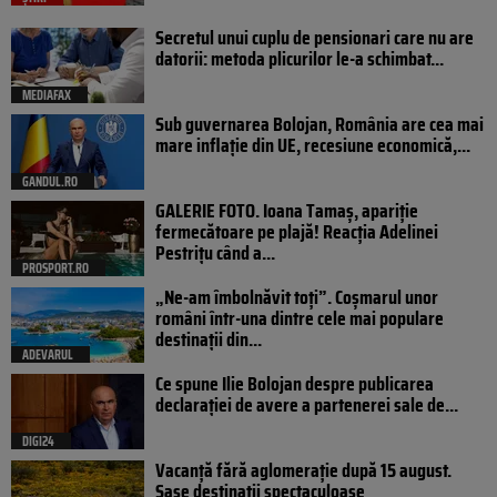
Secretul unui cuplu de pensionari care nu are
datorii: metoda plicurilor le-a schimbat...
MEDIAFAX
Sub guvernarea Bolojan, România are cea mai
mare inflație din UE, recesiune economică,...
GANDUL.RO
GALERIE FOTO. Ioana Tamaş, apariție
fermecătoare pe plajă! Reacția Adelinei
Pestrițu când a...
PROSPORT.RO
„Ne-am îmbolnăvit toți”. Coșmarul unor
români într-una dintre cele mai populare
destinații din...
ADEVARUL
Ce spune Ilie Bolojan despre publicarea
declarației de avere a partenerei sale de...
DIGI24
Vacanță fără aglomerație după 15 august.
Șase destinații spectaculoase