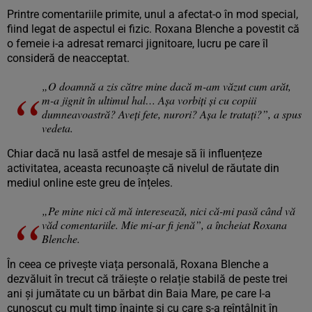
Printre comentariile primite, unul a afectat-o în mod special,
fiind legat de aspectul ei fizic. Roxana Blenche a povestit că
o femeie i-a adresat remarci jignitoare, lucru pe care îl
consideră de neacceptat.
„O doamnă a zis către mine dacă m-am văzut cum arăt,
m-a jignit în ultimul hal… Așa vorbiți și cu copiii
dumneavoastră? Aveți fete, nurori? Așa le tratați?”, a spus
vedeta.
Chiar dacă nu lasă astfel de mesaje să îi influențeze
activitatea, aceasta recunoaște că nivelul de răutate din
mediul online este greu de înțeles.
„Pe mine nici că mă interesează, nici că-mi pasă când vă
văd comentariile. Mie mi-ar fi jenă”, a încheiat Roxana
Blenche.
În ceea ce privește viața personală, Roxana Blenche a
dezvăluit în trecut că trăiește o relație stabilă de peste trei
ani și jumătate cu un bărbat din Baia Mare, pe care l-a
cunoscut cu mult timp înainte și cu care s-a reîntâlnit în