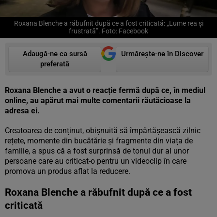
Roxana Blenche a răbufnit după ce a fost criticată: „Lume rea și
frustrată”. Foto: Facebook
Adaugă-ne ca sursă
Urmărește-ne în Discover
preferată
Roxana Blenche a avut o reacție fermă după ce, în mediul
online, au apărut mai multe comentarii răutăcioase la
adresa ei.
Creatoarea de conținut, obișnuită să împărtășească zilnic
rețete, momente din bucătărie și fragmente din viața de
familie, a spus că a fost surprinsă de tonul dur al unor
persoane care au criticat-o pentru un videoclip în care
promova un produs aflat la reducere.
Roxana Blenche a răbufnit după ce a fost
criticată