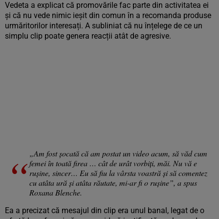
Vedeta a explicat că promovările fac parte din activitatea ei
și că nu vede nimic ieșit din comun în a recomanda produse
urmăritorilor interesați. A subliniat că nu înțelege de ce un
simplu clip poate genera reacții atât de agresive.
„Am fost șocată că am postat un video acum, să văd cum
femei în toată firea … cât de urât vorbiți, măi. Nu vă e
rușine, sincer… Eu să fiu la vârsta voastră și să comentez
cu atâta ură și atâta răutate, mi-ar fi o rușine”, a spus
Roxana Blenche.
Ea a precizat că mesajul din clip era unul banal, legat de o