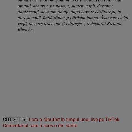
omului, decurge, ne naștem, suntem copii, devenim
adolescenți, devenim adulți, după care te căsătorești, îți
dorești copii, îmbătrânim și părăsim lumea. Ăsta este ciclul
vieții, pe care orice om și-l dorește”, a declarat Roxana
Blenche.
CITEŞTE ŞI:
Lora a răbufnit în timpul unui live pe TikTok.
Comentariul care a scos-o din sărite