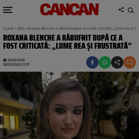
Acasă
»
Știri
»
Roxana Blenche a răbufnit după ce a fost criticată: „Lume rea și fru
ROXANA BLENCHE A RĂBUFNIT DUPĂ CE A
FOST CRITICATĂ: „LUME REA ȘI FRUSTRATĂ”
DE:
DAVID IOAN
08/07/2026 | 12:01