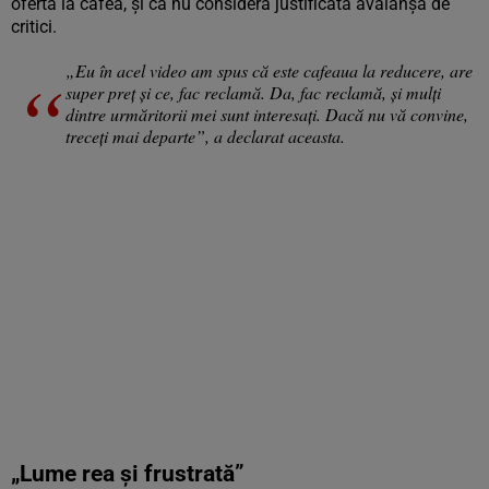
ofertă la cafea, și că nu consideră justificată avalanșa de
critici.
„Eu în acel video am spus că este cafeaua la reducere, are
super preț și ce, fac reclamă. Da, fac reclamă, și mulți
dintre urmăritorii mei sunt interesați. Dacă nu vă convine,
treceți mai departe”, a declarat aceasta.
„Lume rea și frustrată”