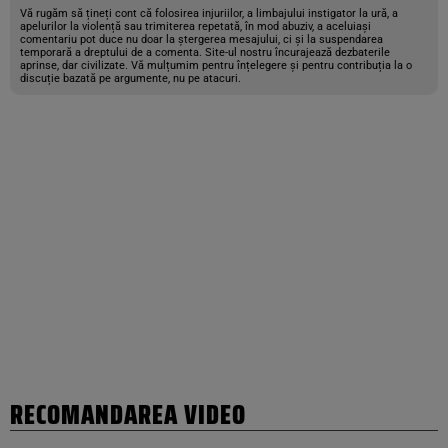
Vă rugăm să țineți cont că folosirea injuriilor, a limbajului instigator la ură, a
apelurilor la violență sau trimiterea repetată, în mod abuziv, a aceluiași
comentariu pot duce nu doar la ștergerea mesajului, ci și la suspendarea
temporară a dreptului de a comenta. Site-ul nostru încurajează dezbaterile
aprinse, dar civilizate. Vă mulțumim pentru înțelegere și pentru contribuția la o
discuție bazată pe argumente, nu pe atacuri.
RECOMANDAREA VIDEO