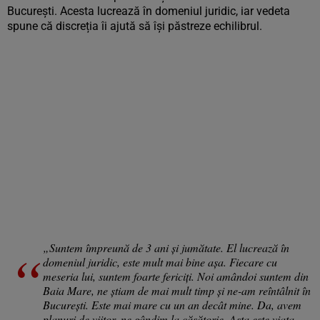
București. Acesta lucrează în domeniul juridic, iar vedeta
spune că discreția îi ajută să își păstreze echilibrul.
„Suntem împreună de 3 ani și jumătate. El lucrează în
domeniul juridic, este mult mai bine așa. Fiecare cu
meseria lui, suntem foarte fericiți. Noi amândoi suntem din
Baia Mare, ne știam de mai mult timp și ne-am reîntâlnit în
București. Este mai mare cu un an decât mine. Da, avem
planuri de viitor, ne gândim la căsătorie. Asta este viața