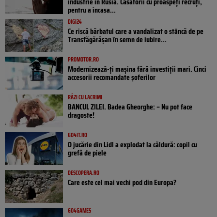
industrie în Rusia. Căsătorii cu proaspeți recruți,
pentru a încasa...
DIGI24
Ce riscă bărbatul care a vandalizat o stâncă de pe
Transfăgărășan în semn de iubire...
PROMOTOR.RO
Modernizează-ți mașina fără investiții mari. Cinci
accesorii recomandate șoferilor
RÂZI CU LACRIMI
BANCUL ZILEI. Badea Gheorghe: – Nu pot face
dragoste!
GO4IT.RO
O jucărie din Lidl a explodat la căldură: copil cu
grefă de piele
DESCOPERA.RO
Care este cel mai vechi pod din Europa?
GO4GAMES