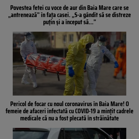
Povestea fetei cu voce de aur din Baia Mare care se
„antrenează” în fața casei. „S-a gândit să se distreze
puțin și a început să…”
Pericol de focar cu noul coronavirus în Baia Mare! O
femeie de afaceri infectată cu COVID-19 a mințit cadrele
medicale că nu a fost plecată în străinătate