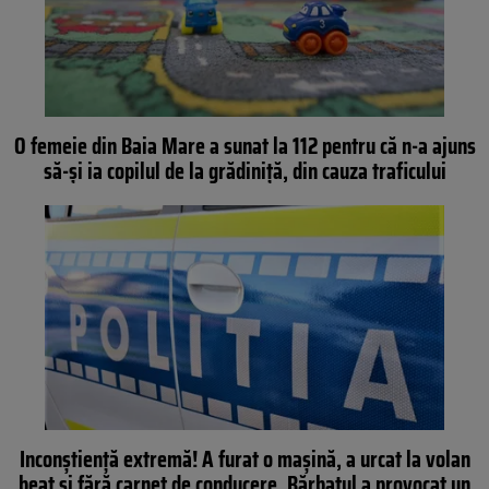
O femeie din Baia Mare a sunat la 112 pentru că n-a ajuns
să-și ia copilul de la grădiniță, din cauza traficului
Inconștiență extremă! A furat o mașină, a urcat la volan
beat și fără carnet de conducere. Bărbatul a provocat un