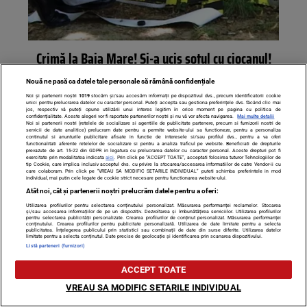
Crimă la Baia Mare! Și-a ucis soțul cu ciocanul!
Nouă ne pasă ca datele tale personale să rămână confidențiale
Noi și partenerii noștri
1019
stocăm și/sau accesăm informații pe dispozitivul dvs., precum identificatorii cookie
unici pentru prelucrarea datelor cu caracter personal. Puteți accepta sau gestiona preferințele dvs. făcând clic mai
jos, respectiv vă puteți opune utilizării unui interes legitim în orice moment pe pagina cu politica de
confidențialitate. Aceste alegeri vor fi raportate partenerilor noștri și nu vă vor afecta navigarea.
Mai multe detalii
Noi si partenerii nostri (retelele de socializare si agentiile de publicitate partenere, precum si furnizorii nostri de
servicii de date analitice) prelucram date pentru a permite website-ului sa functioneze, pentru a personaliza
continutul si anunturile publicitare afisate in functie de interesele si/sau profilul dvs., pentru a va oferi
functionalitati aferente retelelor de socializare si pentru a analiza traficul pe website. Beneficiati de drepturile
prevazute de art. 15-22 din GDPR in legatura cu prelucrarea datelor cu caracter personal. Aceste drepturi pot fi
exercitate prin modalitatea indicata
aici
. Prin click pe “ACCEPT TOATE”, acceptati folosirea tuturor Tehnologiilor de
tip Cookie, care implica inclusiv acceptul dvs. cu privire la stocarea/accesarea informatiilor de catre Vendor-ii cu
care colaboram. Prin click pe “VREAU SA MODIFIC SETARILE INDIVIDUAL” puteti schimba preferintele in mod
individual, mai putin cele legate de cookie strict necesare pentru functionarea website-ului.
Atât noi, cât și partenerii noștri prelucrăm datele pentru a oferi:
Utilizarea profilurilor pentru selectarea conținutului personalizat. Măsurarea performanței reclamelor. Stocarea
și/sau accesarea informațiilor de pe un dispozitiv. Dezvoltarea și îmbunătățirea serviciilor. Utilizarea profilurilor
pentru selectarea publicității personalizate. Crearea profilurilor de conținut personalizat. Măsurarea performanței
conținutului. Crearea profilurilor pentru publicitate personalizată. Utilizarea de date limitate pentru a selecta
publicitatea. Înțelegerea publicului prin statistici sau combinații de date din surse diferite. Utilizarea datelor
Povestea blocului blestemat construit peste un vechi
limitate pentru a selecta conținutul. Date precise de geolocație și identificarea prin scanarea dispozitivului.
Listă parteneri (furnizori)
cimitir din Baia Mare
ACCEPT TOATE
VREAU SA MODIFIC SETARILE INDIVIDUAL