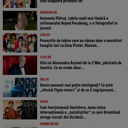
ține ocupanta primului loc
PROSPORT.RO
Antonela Pătruț, iubita mult mai tânără a
milionarului Arpad Paszkany, s-a fotografiat în
jacuzzi
CIAO.RO
Poveştile de iubire care au rămas doar o amintire!
Imagini tari cu Gina Pistol, Răzvan...
CLICK.RO
Vila lui Alexandru Arșinel de la 2 Mai, păstrată de
familie. Ce se vinde chiar...
DIGI 24
Devin oamenii mai puțin inteligenți? Ce este
„efectul Flynn invers” și de ce îi îngrijorează...
DIGI24
Cum funcționează Sovintern, noua rețea
internațională a „socialiștilor” cu care Kremlinul
atrage recruți din Occident...
PROMOTOR.RO