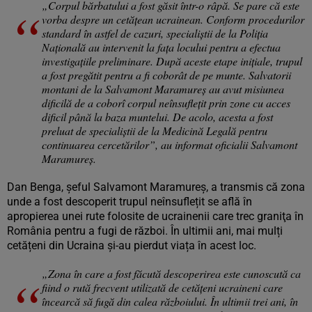
„Corpul bărbatului a fost găsit într-o râpă. Se pare că este
vorba despre un cetăţean ucrainean. Conform procedurilor
standard în astfel de cazuri, specialiştii de la Poliţia
Naţională au intervenit la faţa locului pentru a efectua
investigaţiile preliminare. După aceste etape iniţiale, trupul
a fost pregătit pentru a fi coborât de pe munte. Salvatorii
montani de la Salvamont Maramureş au avut misiunea
dificilă de a coborî corpul neînsufleţit prin zone cu acces
dificil până la baza muntelui. De acolo, acesta a fost
preluat de specialiştii de la Medicină Legală pentru
continuarea cercetărilor”, au informat oficialii Salvamont
Maramureş.
Dan Benga, șeful Salvamont Maramureș, a transmis că zona
unde a fost descoperit trupul neînsuflețit se află în
apropierea unei rute folosite de ucrainenii care trec graniţa în
România pentru a fugi de război. În ultimii ani, mai mulți
cetățeni din Ucraina și-au pierdut viața în acest loc.
„Zona în care a fost făcută descoperirea este cunoscută ca
fiind o rută frecvent utilizată de cetăţeni ucraineni care
încearcă să fugă din calea războiului. În ultimii trei ani, în