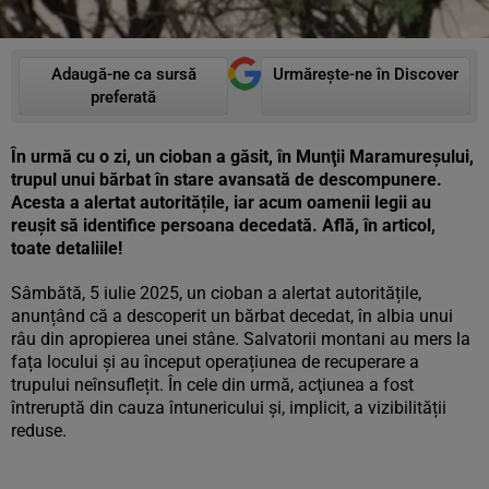
Adaugă-ne ca sursă
Urmărește-ne în Discover
preferată
În urmă cu o zi, un cioban a găsit, în Munţii Maramureşului,
trupul unui bărbat în stare avansată de descompunere.
Acesta a alertat autoritățile, iar acum oamenii legii au
reușit să identifice persoana decedată. Află, în articol,
toate detaliile!
Sâmbătă, 5 iulie 2025, un cioban a alertat autoritățile,
anunțând că a descoperit un bărbat decedat, în albia unui
râu din apropierea unei stâne. Salvatorii montani au mers la
fața locului și au început operațiunea de recuperare a
trupului neînsuflețit. În cele din urmă, acţiunea a fost
întreruptă din cauza întunericului și, implicit, a vizibilității
reduse.