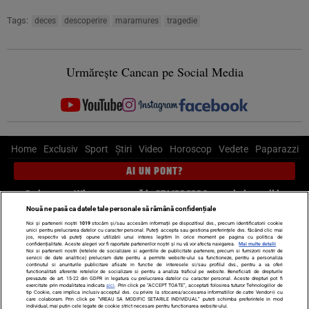
Tags:
deces
descoperire
maramures
tragedie
Urmărește Cancan pe Social Media
Home
Exclusiv
Sport
Știri
Video
Horoscop
Vedete
Paparazzi
AI UN PONT?
Scrie-ne pe Whatsapp
, sună la 0741226226 sau trimite mail la
pont@cancan.ro
Nouă ne pasă ca datele tale personale să rămână confidențiale
Noi și partenerii noștri
1019
stocăm și/sau accesăm informații pe dispozitivul dvs., precum identificatorii cookie
unici pentru prelucrarea datelor cu caracter personal. Puteți accepta sau gestiona preferințele dvs. făcând clic mai
Știri interne
Știri externe
Politică
jos, respectiv vă puteți opune utilizării unui interes legitim în orice moment pe pagina cu politica de
confidențialitate. Aceste alegeri vor fi raportate partenerilor noștri și nu vă vor afecta navigarea.
Mai multe detalii
Noi si partenerii nostri (retelele de socializare si agentiile de publicitate partenere, precum si furnizorii nostri de
servicii de date analitice) prelucram date pentru a permite website-ului sa functioneze, pentru a personaliza
Ultimele stiri
Diete
Insula Iubirii
Dictionar de vise
LIFE STYLE
continutul si anunturile publicitare afisate in functie de interesele si/sau profilul dvs., pentru a va oferi
functionalitati aferente retelelor de socializare si pentru a analiza traficul pe website. Beneficiati de drepturile
Horoscop
prevazute de art. 15-22 din GDPR in legatura cu prelucrarea datelor cu caracter personal. Aceste drepturi pot fi
exercitate prin modalitatea indicata
aici
. Prin click pe “ACCEPT TOATE”, acceptati folosirea tuturor Tehnologiilor de
tip Cookie, care implica inclusiv acceptul dvs. cu privire la stocarea/accesarea informatiilor de catre Vendor-ii cu
Echipa editorială
Termeni si condiții
Politica de confidențialitate
care colaboram. Prin click pe “VREAU SA MODIFIC SETARILE INDIVIDUAL” puteti schimba preferintele in mod
individual, mai putin cele legate de cookie strict necesare pentru functionarea website-ului.