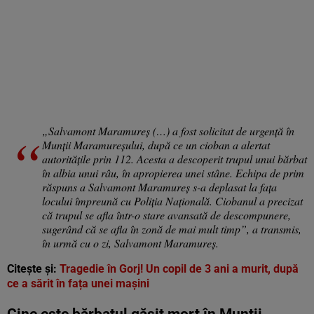
„Salvamont Maramureş (…) a fost solicitat de urgenţă în
Munţii Maramureşului, după ce un cioban a alertat
autorităţile prin 112. Acesta a descoperit trupul unui bărbat
în albia unui râu, în apropierea unei stâne. Echipa de prim
răspuns a Salvamont Maramureş s-a deplasat la faţa
locului împreună cu Poliţia Naţională. Ciobanul a precizat
că trupul se afla într-o stare avansată de descompunere,
sugerând că se afla în zonă de mai mult timp”, a transmis,
în urmă cu o zi, Salvamont Maramureș.
Citește și:
Tragedie în Gorj! Un copil de 3 ani a murit, după
ce a sărit în fața unei mașini