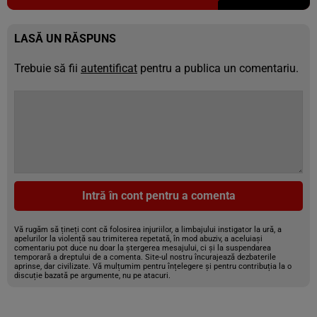
LASĂ UN RĂSPUNS
Trebuie să fii
autentificat
pentru a publica un comentariu.
Intră în cont pentru a comenta
Vă rugăm să țineți cont că folosirea injuriilor, a limbajului instigator la ură, a
apelurilor la violență sau trimiterea repetată, în mod abuziv, a aceluiași
comentariu pot duce nu doar la ștergerea mesajului, ci și la suspendarea
temporară a dreptului de a comenta. Site-ul nostru încurajează dezbaterile
aprinse, dar civilizate. Vă mulțumim pentru înțelegere și pentru contribuția la o
discuție bazată pe argumente, nu pe atacuri.