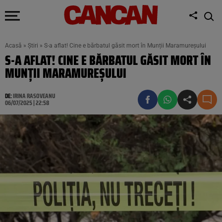
Acasă
»
Știri
»
S-a aflat! Cine e bărbatul găsit mort în Munții Maramureșului
S-A AFLAT! CINE E BĂRBATUL GĂSIT MORT ÎN
MUNȚII MARAMUREȘULUI
DE:
IRINA RASOVEANU
06/07/2025 | 22:58