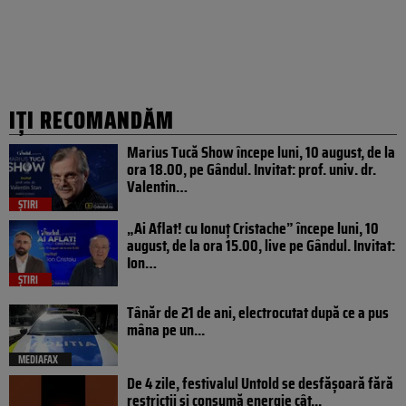
IȚI RECOMANDĂM
Marius Tucă Show începe luni, 10 august, de la
ora 18.00, pe Gândul. Invitat: prof. univ. dr.
Valentin…
ȘTIRI
„Ai Aflat! cu Ionuț Cristache” începe luni, 10
august, de la ora 15.00, live pe Gândul. Invitat:
Ion…
ȘTIRI
Tânăr de 21 de ani, electrocutat după ce a pus
mâna pe un...
MEDIAFAX
De 4 zile, festivalul Untold se desfășoară fără
restricții și consumă energie cât...