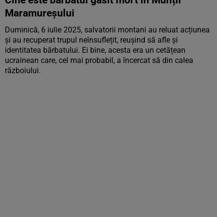
Cine este bărbatul găsit mort în Munții
Maramureșului
Duminică, 6 iulie 2025, salvatorii montani au reluat acțiunea
și au recuperat trupul neînsuflețit, reușind să afle și
identitatea bărbatului. Ei bine, acesta era un cetățean
ucrainean care, cel mai probabil, a încercat să din calea
războiului.