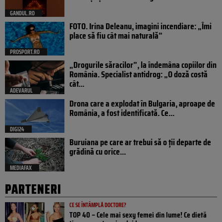
GANDUL.RO
FOTO. Irina Deleanu, imagini incendiare: „Îmi
place să fiu cât mai naturală”
PROSPORT.RO
„Drogurile săracilor”, la îndemâna copiilor din
România. Specialist antidrog: „O doză costă
cât...
ADEVARUL
Drona care a explodat în Bulgaria, aproape de
România, a fost identificată. Ce...
DIGI24
Buruiana pe care ar trebui să o ții departe de
grădină cu orice...
MEDIAFAX
PARTENERI
CE SE ÎNTÂMPLĂ DOCTORE?
TOP 40 – Cele mai sexy femei din lume! Ce dietă