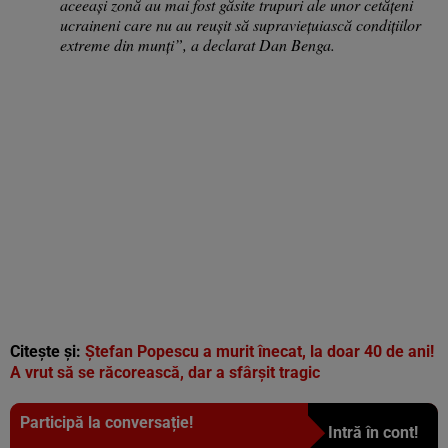
aceeaşi zonă au mai fost găsite trupuri ale unor cetăţeni
ucraineni care nu au reuşit să supravieţuiască condiţiilor
extreme din munţi”, a declarat Dan Benga.
Citește și:
Ștefan Popescu a murit înecat, la doar 40 de ani!
A vrut să se răcorească, dar a sfârșit tragic
Participă la conversație!
Intră în cont!