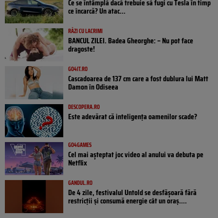
Ce se întâmplă dacă trebuie să fugi cu Tesla în timp
ce încarcă? Un atac...
RÂZI CU LACRIMI
BANCUL ZILEI. Badea Gheorghe: – Nu pot face
dragoste!
GO4IT.RO
Cascadoarea de 137 cm care a fost dublura lui Matt
Damon în Odiseea
DESCOPERA.RO
Este adevărat că inteligența oamenilor scade?
GO4GAMES
Cel mai așteptat joc video al anului va debuta pe
Netflix
GANDUL.RO
De 4 zile, festivalul Untold se desfășoară fără
restricții și consumă energie cât un oraș....