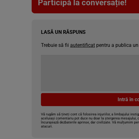
Participă la conversație!
LASĂ UN RĂSPUNS
Trebuie să fii
autentificat
pentru a publica un
Intră în 
Vă rugăm să țineți cont că folosirea injuriilor, a limbajului insti
aceluiași comentariu pot duce nu doar la ștergerea mesajului, c
încurajează dezbaterile aprinse, dar civilizate. Vă mulțumim pen
atacuri.