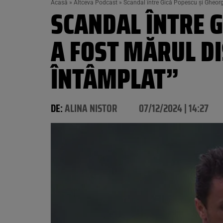
Acasă
»
Altceva Podcast
»
Scandal între Gică Popescu și Gheorgh
SCANDAL ÎNTRE G
A FOST MĂRUL DI
ÎNTÂMPLAT”
DE:
ALINA NISTOR
07/12/2024 | 14:27