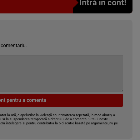
Intră în cont!
 comentariu.
cont pentru a comenta
gator la ură, a apelurilor la violență sau trimiterea repetată, în mod abuziv, a
i și la suspendarea temporară a dreptului de a comenta. Site-ul nostru
tru înțelegere și pentru contribuția la o discuție bazată pe argumente, nu pe