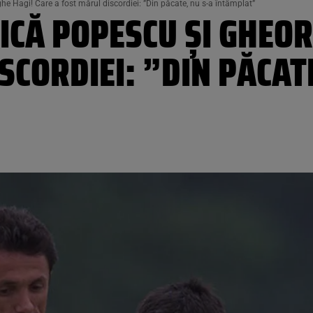
e Hagi! Care a fost mărul discordiei: ”Din păcate, nu s-a întâmplat”
ICĂ POPESCU ȘI GHEOR
SCORDIEI: ”DIN PĂCATE