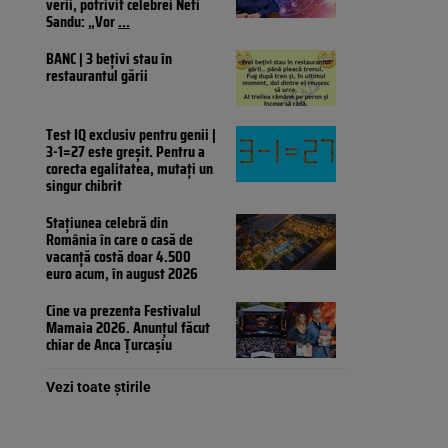
verii, potrivit celebrei Neti
Sandu: „Vor
...
BANC | 3 bețivi stau în
restaurantul gării
Test IQ exclusiv pentru genii |
3-1=27 este greșit. Pentru a
corecta egalitatea, mutați un
singur chibrit
Stațiunea celebră din
România în care o casă de
vacanță costă doar 4.500
euro acum, în august 2026
Cine va prezenta Festivalul
Mamaia 2026. Anunțul făcut
chiar de Anca Țurcașiu
Vezi toate știrile