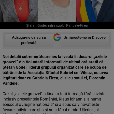
Ștefan Godei, între cuplul Pandele-Firea
Adaugă-ne ca sursă
Urmărește-ne în Discover
preferată
Noi detalii cutremurătoare ies la iveală în dosarul „azilele
groazei” din Voluntari! Informații de ultimă oră arată că
Ștefan Godei, liderul grupului organizat care se ocupa de
bătrânii de la Asociația Sfântul Gabriel cel Viteaz, nu avea
legături doar cu Gabriela Firea, ci și cu soțul ei, Florentin
Pandele.
Cazul „azilele groazei” a lăsat o țară întreagă fără cuvinte.
Inclusiv președintele României, Klaus Iohannis, a numit
episodul o „rușine națională” și a spus că vinovat este
fiecare individ care știa și nu a făcut nimic. Ulterior, joi,