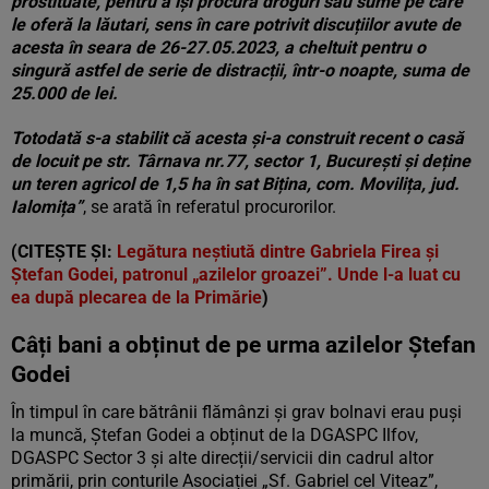
prostituate, pentru a își procura droguri sau sume pe care
le oferă la lăutari, sens în care potrivit discuțiilor avute de
acesta în seara de 26-27.05.2023, a cheltuit pentru o
singură astfel de serie de distracții, într-o noapte, suma de
25.000 de lei.
Totodată s-a stabilit că acesta și-a construit recent o casă
de locuit pe str. Târnava nr.77, sector 1, București și deține
un teren agricol de 1,5 ha în sat Bițina, com. Movilița, jud.
Ialomița”
, se arată în referatul procurorilor.
(CITEȘTE ȘI:
Legătura neștiută dintre Gabriela Firea și
Ștefan Godei, patronul „azilelor groazei”. Unde l-a luat cu
ea după plecarea de la Primărie
)
Câți bani a obținut de pe urma azilelor Ștefan
Godei
În timpul în care bătrânii flămânzi și grav bolnavi erau puși
la muncă, Ștefan Godei a obținut de la DGASPC Ilfov,
DGASPC Sector 3 și alte direcții/servicii din cadrul altor
primării, prin conturile Asociației „Sf. Gabriel cel Viteaz”,