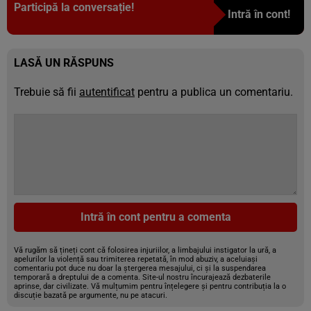
Participă la conversație!
Intră în cont!
LASĂ UN RĂSPUNS
Trebuie să fii
autentificat
pentru a publica un comentariu.
Intră în cont pentru a comenta
Vă rugăm să țineți cont că folosirea injuriilor, a limbajului instigator la ură, a
apelurilor la violență sau trimiterea repetată, în mod abuziv, a aceluiași
comentariu pot duce nu doar la ștergerea mesajului, ci și la suspendarea
temporară a dreptului de a comenta. Site-ul nostru încurajează dezbaterile
aprinse, dar civilizate. Vă mulțumim pentru înțelegere și pentru contribuția la o
discuție bazată pe argumente, nu pe atacuri.