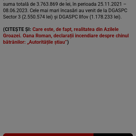
suma totală de 3.763.869 de lei, în perioada 25.11.2021 –
08.06.2023. Cele mai mari încasări au venit de la DGASPC
Sector 3 (2.550.574 lei) și DGASPC Ilfov (1.178.233 lei).
(CITEȘTE ȘI:
Care este, de fapt, realitatea din Azilele
Groazei. Oana Roman, declarații incendiare despre chinul
bătrânilor: „Autoritățile știau”
)