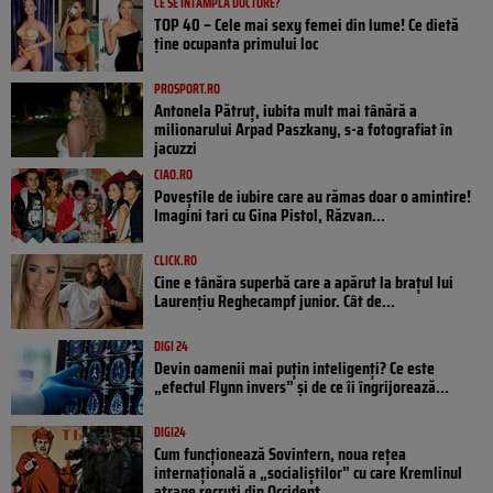
CE SE ÎNTÂMPLĂ DOCTORE?
TOP 40 – Cele mai sexy femei din lume! Ce dietă
ține ocupanta primului loc
PROSPORT.RO
Antonela Pătruț, iubita mult mai tânără a
milionarului Arpad Paszkany, s-a fotografiat în
jacuzzi
CIAO.RO
Poveştile de iubire care au rămas doar o amintire!
Imagini tari cu Gina Pistol, Răzvan...
CLICK.RO
Cine e tânăra superbă care a apărut la brațul lui
Laurențiu Reghecampf junior. Cât de...
DIGI 24
Devin oamenii mai puțin inteligenți? Ce este
„efectul Flynn invers” și de ce îi îngrijorează...
DIGI24
Cum funcționează Sovintern, noua rețea
internațională a „socialiștilor” cu care Kremlinul
atrage recruți din Occident...