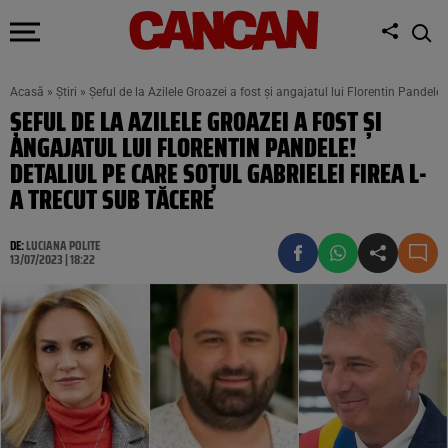
Acasă
»
Știri
»
Șeful de la Azilele Groazei a fost și angajatul lui Florentin Pandele! 
ȘEFUL DE LA AZILELE GROAZEI A FOST ȘI
ANGAJATUL LUI FLORENTIN PANDELE!
DETALIUL PE CARE SOȚUL GABRIELEI FIREA L-
A TRECUT SUB TĂCERE
DE:
LUCIANA POLITE
13/07/2023 | 18:22