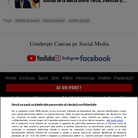
acordul de la Mecca dintre Turcia, Pakistan şi...
Tags:
azilele groazei
marius budai
stefan godei
Urmărește Cancan pe Social Media
Home
Exclusiv
Sport
Știri
Video
Horoscop
Vedete
Paparazzi
AI UN PONT?
Scrie-ne pe Whatsapp
, sună la 0741226226 sau trimite mail la
pont@cancan.ro
Nouă ne pasă ca datele tale personale să rămână confidențiale
Noi și partenerii noștri
1019
stocăm și/sau accesăm informații pe dispozitivul dvs., precum identificatorii cookie
unici pentru prelucrarea datelor cu caracter personal. Puteți accepta sau gestiona preferințele dvs. făcând clic mai
Știri interne
Știri externe
Politică
jos, respectiv vă puteți opune utilizării unui interes legitim în orice moment pe pagina cu politica de
confidențialitate. Aceste alegeri vor fi raportate partenerilor noștri și nu vă vor afecta navigarea.
Mai multe detalii
Noi si partenerii nostri (retelele de socializare si agentiile de publicitate partenere, precum si furnizorii nostri de
servicii de date analitice) prelucram date pentru a permite website-ului sa functioneze, pentru a personaliza
Ultimele stiri
Diete
Insula Iubirii
Dictionar de vise
LIFE STYLE
continutul si anunturile publicitare afisate in functie de interesele si/sau profilul dvs., pentru a va oferi
functionalitati aferente retelelor de socializare si pentru a analiza traficul pe website. Beneficiati de drepturile
Horoscop
prevazute de art. 15-22 din GDPR in legatura cu prelucrarea datelor cu caracter personal. Aceste drepturi pot fi