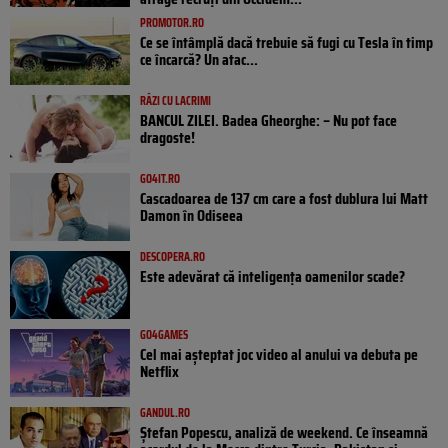
PROMOTOR.RO
Ce se întâmplă dacă trebuie să fugi cu Tesla în timp
ce încarcă? Un atac...
RÂZI CU LACRIMI
BANCUL ZILEI. Badea Gheorghe: – Nu pot face
dragoste!
GO4IT.RO
Cascadoarea de 137 cm care a fost dublura lui Matt
Damon în Odiseea
DESCOPERA.RO
Este adevărat că inteligența oamenilor scade?
GO4GAMES
Cel mai așteptat joc video al anului va debuta pe
Netflix
GANDUL.RO
Ștefan Popescu, analiză de weekend. Ce înseamnă