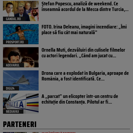
Ștefan Popescu, analiză de weekend. Ce
înseamnă acordul de la Mecca dintre Turcia,...
GANDUL.RO
FOTO. Irina Deleanu, imagini incendiare: „Îmi
place să fiu cât mai naturală”
PROSPORT.RO
Ornella Muti, dezvăluiri din culisele filmelor
cu actori legendari. „Când am jucat cu...
ADEVARUL
Drona care a explodat în Bulgaria, aproape de
România, a fost identificată. Ce...
DIGI24
A „parcat” un elicopter într-un centru de
echitație din Constanța. Pilotul ar fi...
MEDIAFAX
PARTENERI