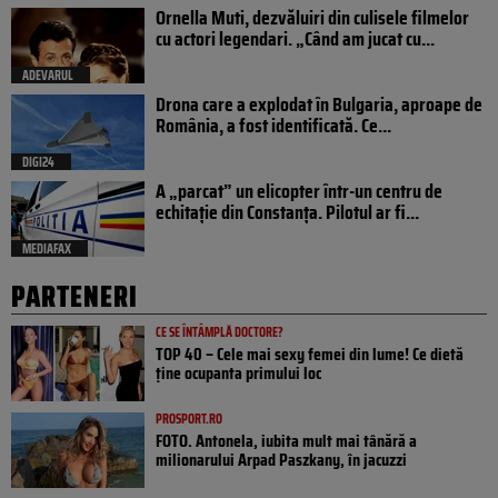
Ornella Muti, dezvăluiri din culisele filmelor
cu actori legendari. „Când am jucat cu...
ADEVARUL
Drona care a explodat în Bulgaria, aproape de
România, a fost identificată. Ce...
DIGI24
A „parcat” un elicopter într-un centru de
echitație din Constanța. Pilotul ar fi...
MEDIAFAX
PARTENERI
CE SE ÎNTÂMPLĂ DOCTORE?
TOP 40 – Cele mai sexy femei din lume! Ce dietă
ține ocupanta primului loc
PROSPORT.RO
FOTO. Antonela, iubita mult mai tânără a
milionarului Arpad Paszkany, în jacuzzi