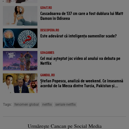
GO4IT.RO
Cascadoarea de 137 cm care a fost dublura lui Matt
Damon în Odiseea
DESCOPERA.RO
Este adevărat că inteligența oamenilor scade?
GO4GAMES
Cel mai așteptat joc video al anului va debuta pe
Netflix
GANDUL.RO
Ștefan Popescu, analiză de weekend. Ce înseamnă
acordul de la Mecca dintre Turcia, Pakistan şi...
Tags:
fenomen global
netflix
seriale netflix
Urmărește Cancan pe Social Media