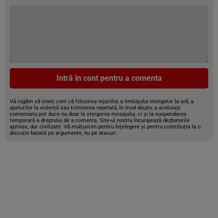
Intră în cont pentru a comenta
Vă rugăm să țineți cont că folosirea injuriilor, a limbajului instigator la ură, a
apelurilor la violență sau trimiterea repetată, în mod abuziv, a aceluiași
comentariu pot duce nu doar la ștergerea mesajului, ci și la suspendarea
temporară a dreptului de a comenta. Site-ul nostru încurajează dezbaterile
aprinse, dar civilizate. Vă mulțumim pentru înțelegere și pentru contribuția la o
discuție bazată pe argumente, nu pe atacuri.