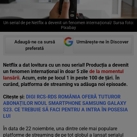
Un serial de pe Netflix a devenit un fenomen internațional/ Sursa foto:
Pixabay
Adaugă-ne ca sursă
Urmărește-ne în Discover
preferată
Netflix a dat lovitura cu un nou serial! Producția a devenit
un fenomen internațional în doar 5 zile
de la momentul
lansării
. Acum, este pe locul 1 în peste 100 de țări. În
curând, platforma de streaming va adăuga noi episoade.
Citește și:
DIGI RCS-RDS ROMÂNIA OFERĂ TUTUROR
ABONAȚILOR NOUL SMARTPHONE SAMSUNG GALAXY
S23. CE TREBUIE SĂ FACI PENTRU A INTRA ÎN POSESIA
LUI
În data de 22 noiembrie, una dintre cele mai populare
platforme de streaming de pe tot globul a lansat serialul