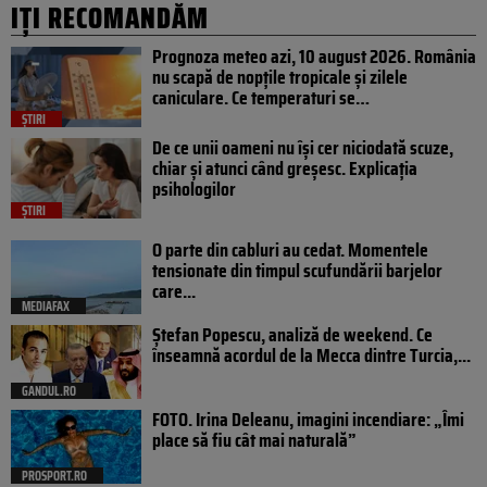
IȚI RECOMANDĂM
Prognoza meteo azi, 10 august 2026. România
nu scapă de nopțile tropicale și zilele
caniculare. Ce temperaturi se…
ȘTIRI
De ce unii oameni nu își cer niciodată scuze,
chiar și atunci când greșesc. Explicația
psihologilor
ȘTIRI
O parte din cabluri au cedat. Momentele
tensionate din timpul scufundării barjelor
care...
MEDIAFAX
Ștefan Popescu, analiză de weekend. Ce
înseamnă acordul de la Mecca dintre Turcia,...
GANDUL.RO
FOTO. Irina Deleanu, imagini incendiare: „Îmi
place să fiu cât mai naturală”
PROSPORT.RO