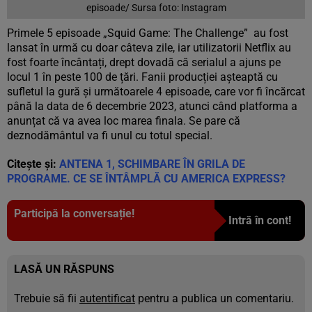
episoade/ Sursa foto: Instagram
Primele 5 episoade „Squid Game: The Challenge” au fost
lansat în urmă cu doar câteva zile, iar utilizatorii Netflix au
fost foarte încântați, drept dovadă că serialul a ajuns pe
locul 1 în peste 100 de țări. Fanii producției așteaptă cu
sufletul la gură și următoarele 4 episoade, care vor fi încărcat
până la data de 6 decembrie 2023, atunci când platforma a
anunțat că va avea loc marea finala. Se pare că
deznodământul va fi unul cu totul special.
Citește și:
ANTENA 1, SCHIMBARE ÎN GRILA DE
PROGRAME. CE SE ÎNTÂMPLĂ CU AMERICA EXPRESS?
Participă la conversație!
Intră în cont!
LASĂ UN RĂSPUNS
Trebuie să fii
autentificat
pentru a publica un comentariu.