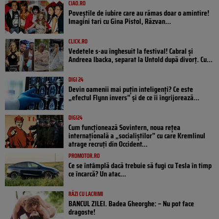
CIAO.RO
Poveştile de iubire care au rămas doar o amintire!
Imagini tari cu Gina Pistol, Răzvan...
CLICK.RO
Vedetele s-au înghesuit la festival! Cabral și
Andreea Ibacka, separat la Untold după divorț. Cu...
DIGI 24
Devin oamenii mai puțin inteligenți? Ce este
„efectul Flynn invers” și de ce îi îngrijorează...
DIGI24
Cum funcționează Sovintern, noua rețea
internațională a „socialiștilor” cu care Kremlinul
atrage recruți din Occident...
PROMOTOR.RO
Ce se întâmplă dacă trebuie să fugi cu Tesla în timp
ce încarcă? Un atac...
RÂZI CU LACRIMI
BANCUL ZILEI. Badea Gheorghe: – Nu pot face
dragoste!