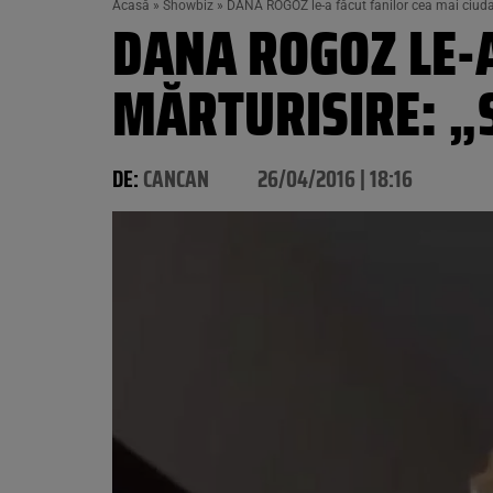
Acasă
»
Showbiz
»
DANA ROGOZ le-a făcut fanilor cea mai ciuda
DANA ROGOZ LE-A
MĂRTURISIRE: „
DE:
CANCAN
26/04/2016 | 18:16