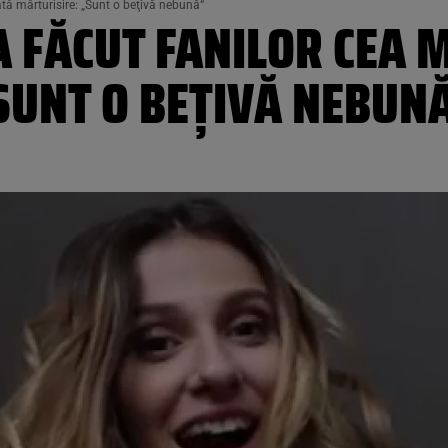
tă mărturisire: „Sunt o beţivă nebună“
 FĂCUT FANILOR CEA 
SUNT O BEŢIVĂ NEBUN