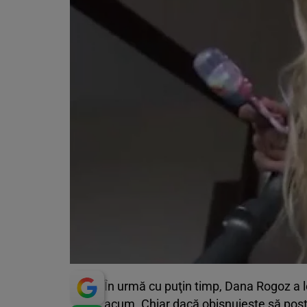
În urmă cu puţin timp, Dana Rogoz a l
acum. Chiar dacă obişnuieşte să poste