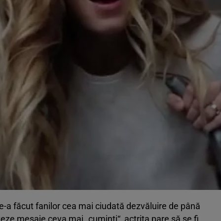
e-a făcut fanilor cea mai ciudată dezvăluire de până
ze mesaje ceva mai „cuminţi“, actriţa pare să se fi