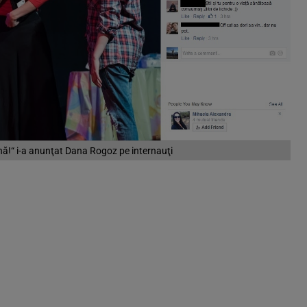
nă!“ i-a anunţat Dana Rogoz pe internauţi