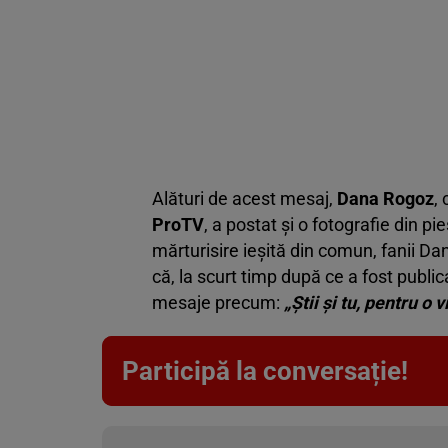
Alături de acest mesaj,
Dana Rogoz
,
ProTV
, a postat şi o fotografie din p
mărturisire ieşită din comun, fanii Da
că, la scurt timp după ce a fost public
mesaje precum:
„Ştii şi tu, pentru o
Participă la conversație!