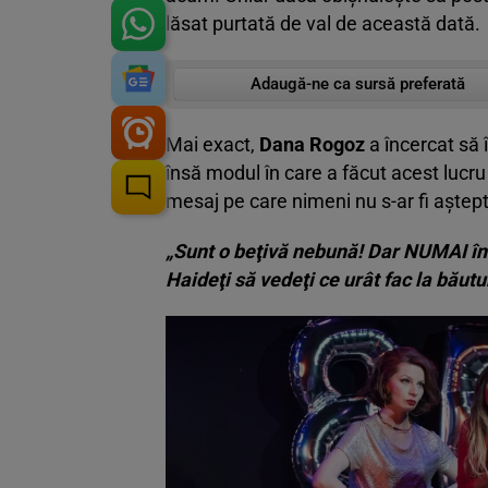
lăsat purtată de val de această dată.
Adaugă-ne ca sursă preferată
Mai exact,
Dana Rogoz
a încercat să î
însă modul în care a făcut acest lucru 
mesaj pe care nimeni nu s-ar fi aştept
„Sunt o beţivă nebună! Dar NUMAI în 
Haideţi să vedeţi ce urât fac la băutu