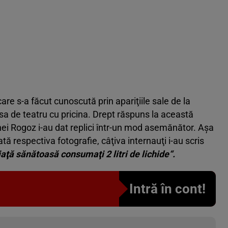
 care s-a făcut cunoscută prin apariţiile sale de la
iesa de teatru cu pricina. Drept răspuns la această
nei Rogoz i-au dat replici într-un mod asemănător. Aşa
ată respectiva fotografie, câţiva internauţi i-au scris
 viaţă sănătoasă consumaţi 2 litri de lichide“.
Intră în cont!