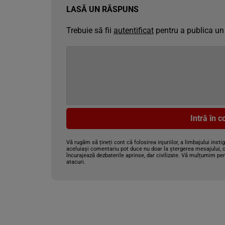
LASĂ UN RĂSPUNS
Trebuie să fii
autentificat
pentru a publica un
Intră în 
Vă rugăm să țineți cont că folosirea injuriilor, a limbajului insti
aceluiași comentariu pot duce nu doar la ștergerea mesajului, c
încurajează dezbaterile aprinse, dar civilizate. Vă mulțumim pen
atacuri.