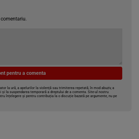
 comentariu.
cont pentru a comenta
gator la ură, a apelurilor la violență sau trimiterea repetată, în mod abuziv, a
i și la suspendarea temporară a dreptului de a comenta. Site-ul nostru
tru înțelegere și pentru contribuția la o discuție bazată pe argumente, nu pe