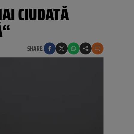
MAI CIUDATĂ
Ă“
SHARE: