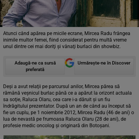
Atunci când apărea pe micile ecrane, Mircea Radu frângea
inimile multor femei, fiind considerat pentru multă vreme
unul dintre cei mai doriţi şi vânaţi burlaci din showbiz.
Adaugă-ne ca sursă
Urmărește-ne în Discover
preferată
Deşi a avut relaţii pe parcursul anilor, Mircea părea să
rămână veşnicul burlac până ce a apărut la orizont actuala
sa soţie, Raluca Olaru, cea care i-a dăruit şi un fiu
îndrăgitului prezentator. După un an de când au început să
fie un cuplu, pe 1 noiembrie 2012, Mircea Radu (46 de ani) o
lua de nevastă pe frumoasa Raluca Olaru (28 de ani), de
profesie medic oncolog şi originară din Botoşani.