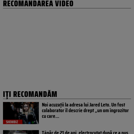
RECOMANDAREA VIDEO
IȚI RECOMANDĂM
Noi acuzații la adresa lui Jared Leto. Un fost
colaborator îl descrie drept „un om îngrozitor
cu care…
SHOWBIZ
Tânăr de 21 de ani, electrocutat după ce a pus