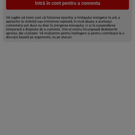
Intră în cont pentru a comenta
Vă rugăm să țineți cont că folosirea injuriilor, a limbajului instigator la ură, a
apelurilor la violență sau trimiterea repetată, în mod abuziv, a aceluiași
comentariu pot duce nu doar la ștergerea mesajului, ci și la suspendarea
temporară a dreptului de a comenta. Site-ul nostru încurajează dezbaterile
aprinse, dar civilizate. Vă mulțumim pentru înțelegere și pentru contribuția la o
discuție bazată pe argumente, nu pe atacuri.