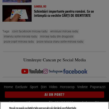
GANDUL.RO
Schimbări importante pentru români. Ce se
întâmplă cu vechile CĂRȚI DE IDENTITATE
Tags:
cont facebook mircea radu
emisiuni mircea radu
interviu sotie mircea radu
mircea radu din dragoste
poze copil mircea radu
poze raluca olaru sotie mircea radu
Urmărește Cancan pe Social Media
Home
Exclusiv
Sport
Știri
Video
Horoscop
Vedete
Paparazzi
AI UN PONT?
Scrie-ne pe Whatsapp
, sună la 0741226226 sau trimite mail la
pont@cancan.ro
Nouă ne pasă ca datele tale personale să rămână confidențiale