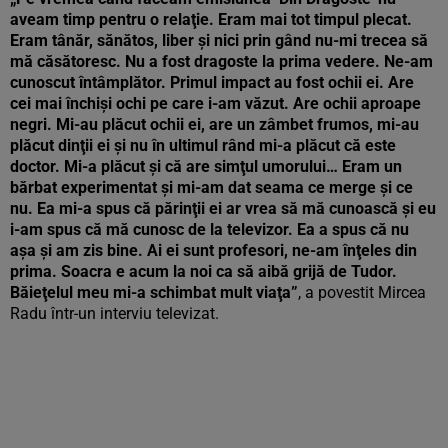
aveam timp pentru o relaţie. Eram mai tot timpul plecat.
Eram tânăr, sănătos, liber şi nici prin gând nu-mi trecea să
mă căsătoresc.
Nu a fost dragoste la prima vedere. Ne-am
cunoscut întâmplător. Primul impact au fost ochii ei. Are
cei mai închişi ochi pe care i-am văzut. Are ochii aproape
negri. Mi-au plăcut ochii ei, are un zâmbet frumos, mi-au
plăcut dinţii ei şi nu în ultimul rând mi-a plăcut că este
doctor. Mi-a plăcut şi că are simţul umorului… Eram un
bărbat experimentat şi mi-am dat seama ce merge şi ce
nu.
Ea mi-a spus că părinţii ei ar vrea să mă cunoască şi eu
i-am spus că mă cunosc de la televizor. Ea a spus că nu
aşa şi am zis bine. Ai ei sunt profesori, ne-am înţeles din
prima. Soacra e acum la noi ca să aibă grijă de Tudor.
Băieţelul meu mi-a schimbat mult viaţa”
, a povestit Mircea
Radu într-un interviu televizat.