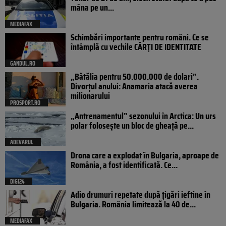
mâna pe un...
MEDIAFAX
Schimbări importante pentru români. Ce se
întâmplă cu vechile CĂRȚI DE IDENTITATE
GANDUL.RO
„Bătălia pentru 50.000.000 de dolari”.
Divorțul anului: Anamaria atacă averea
milionarului
PROSPORT.RO
„Antrenamentul” sezonului în Arctica: Un urs
polar folosește un bloc de gheață pe...
ADEVARUL
Drona care a explodat în Bulgaria, aproape de
România, a fost identificată. Ce...
DIGI24
Adio drumuri repetate după țigări ieftine în
Bulgaria. România limitează la 40 de...
MEDIAFAX