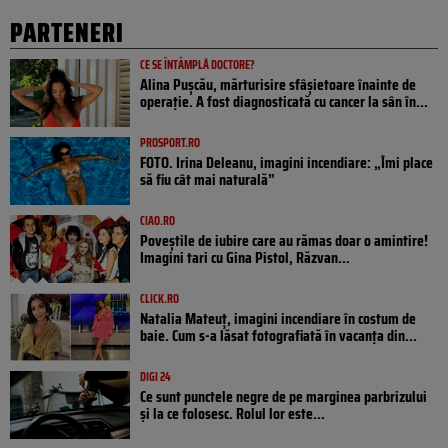
PARTENERI
CE SE ÎNTÂMPLĂ DOCTORE?
Alina Pușcău, mărturisire sfâșietoare înainte de
operație. A fost diagnosticată cu cancer la sân în...
PROSPORT.RO
FOTO. Irina Deleanu, imagini incendiare: „Îmi place
să fiu cât mai naturală”
CIAO.RO
Poveştile de iubire care au rămas doar o amintire!
Imagini tari cu Gina Pistol, Răzvan...
CLICK.RO
Natalia Mateuț, imagini incendiare în costum de
baie. Cum s-a lăsat fotografiată în vacanța din...
DIGI 24
Ce sunt punctele negre de pe marginea parbrizului
și la ce folosesc. Rolul lor este...