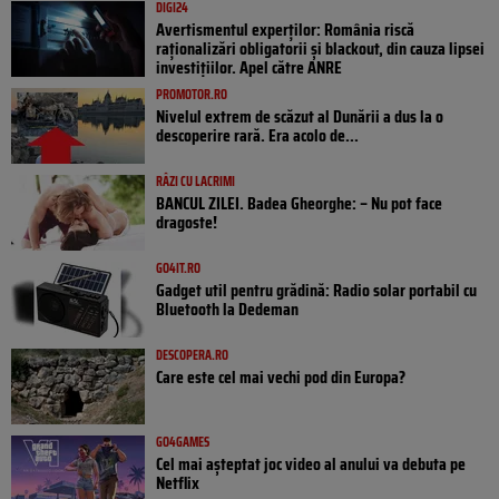
DIGI24
Avertismentul experților: România riscă
raționalizări obligatorii și blackout, din cauza lipsei
investițiilor. Apel către ANRE
PROMOTOR.RO
Nivelul extrem de scăzut al Dunării a dus la o
descoperire rară. Era acolo de...
RÂZI CU LACRIMI
BANCUL ZILEI. Badea Gheorghe: – Nu pot face
dragoste!
GO4IT.RO
Gadget util pentru grădină: Radio solar portabil cu
Bluetooth la Dedeman
DESCOPERA.RO
Care este cel mai vechi pod din Europa?
GO4GAMES
Cel mai așteptat joc video al anului va debuta pe
Netflix