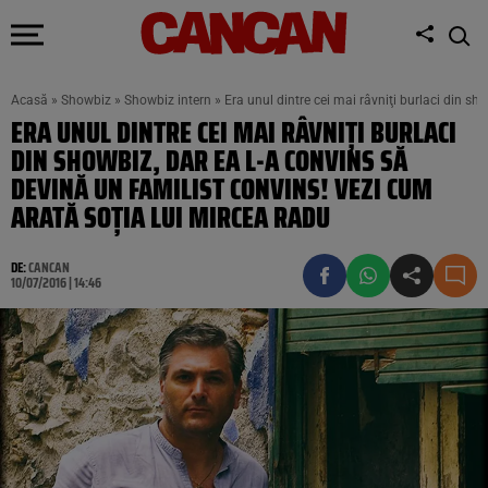
Acasă
»
Showbiz
»
Showbiz intern
»
Era unul dintre cei mai râvniţi burlaci din s
ERA UNUL DINTRE CEI MAI RÂVNIŢI BURLACI
DIN SHOWBIZ, DAR EA L-A CONVINS SĂ
DEVINĂ UN FAMILIST CONVINS! VEZI CUM
ARATĂ SOŢIA LUI MIRCEA RADU
DE:
CANCAN
10/07/2016 | 14:46