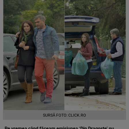
SURSĂ FOTO: CLICK.RO
„Pe vremea când făceam emisiunea ‘Din Dragoste’ nu