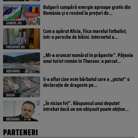
Bulgarii cumpără energie aproape gratis din
România și o revând la prețuri de...
GANDUL.RO
Cum a apărut Alicia, fiica marelui fotbalist,
într-o pereche de bikini. Internetul a...
PROSPORT.RO
„Mi-a aruncat numărul în prăpastie”. Pățania
unui turist român în Thassos: a parcat...
ADEVARUL
S-a aflat cine este bărbatul care a „pictat” o
declarație de dragoste pe...
DIGI24
„În niciun fel”. Răspunsul unui deputat
întrebat dacă un om obișnuit poate obține...
MEDIAFAX
PARTENERI