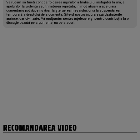
Vă rugăm să țineți cont că folosirea injuriilor, a limbajului instigator la ură, a
apelurilor la violență sau trimiterea repetată, în mod abuziv, a aceluiași
comentariu pot duce nu doar la ștergerea mesajului, ci și la suspendarea
temporară a dreptului de a comenta. Site-ul nostru încurajează dezbaterile
aprinse, dar civilizate. Vă mulțumim pentru înțelegere și pentru contribuția la o
discuție bazată pe argumente, nu pe atacuri.
RECOMANDAREA VIDEO