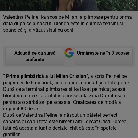
Valentina Pelinel l-a scos pe Milan la plimbare pentru prima
data după ce a născut. Blonda este în culmea fericirii şi
spune că şi-a văzut visul cu ochii.
Adaugă-ne ca sursă
Urmărește-ne în Discover
preferată
”
Prima plimbărică a lui Milan Cristian
”, a scris Pelinel pe
pagina ei de Facebook, acolo unde a postat şi o fotografie.
După ce a terminat plimbarea şi l-a lăsat pe micuţ acasă,
blondina a mers la azilul în care se află Zina Dumitrescu
pentru a o sărbători pe aceasta. Creatoarea de modă a
împlinit 80 de ani.
După ce Valentina Pelinel a născut un băieţel perfect
sănatos al cărui tată este nimeni altul decât Cristi Borcea,
iată că acesta a luat o decizie, chit că este în spatele
gratiilor.