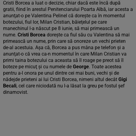
Cristi Borcea a luat o decizie, chiar dacă este încă după
gratii, fiind în arestul Penitenciarului Poarta Albă, iar acesta a
anunţat-o pe Valentina Pelinel că doreşte ca în momentul
botezului, fiul lor, Milan Cristian, băieţelul pe care
manechinul l-a născut pe 8 iunie, să mai primească un
nume.
Cristi Borcea
doreşte ca fiul său cu Valentina să mai
primească un nume, prin care să onoreze un vechi prieten
de-al acestuia. Aşa că, Borcea a pus mâna pe telefon şi a
anunţat-o că vrea ca-n momentul în care Milan Cristian va
primi taina botezului ca aceasta să îl roage pe preot să îl
boteze pe micuţ şi cu numele de
George
. Toate acestea
pentru a-l onora pe unul dintre cei mai buni, vechi şi de
nădejde prieteni ai lui Cristi Borcea, nimeni altul decât
Gigi
Becali
, cel care niciodată nu l-a lăsat la greu pe fostul şef
dinamovist.