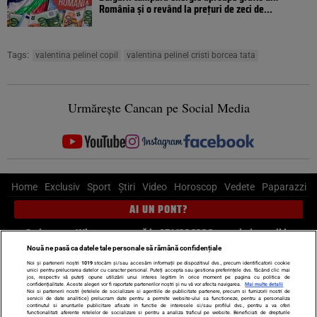
România și o revând la prețuri de zeci de...
Tags:
valentina pelinel copil
valentina pelinel cristi borcea tata
Urmărește Cancan pe Social Media
Home
Exclusiv
Sport
Știri
Video
Horoscop
Vedete
Paparazzi
AI UN PONT?
Scrie-ne pe Whatsapp
, sună la 0741226226 sau trimite mail la
pont@cancan.ro
Nouă ne pasă ca datele tale personale să rămână confidențiale
Noi și partenerii noștri
1019
stocăm și/sau accesăm informații pe dispozitivul dvs., precum identificatorii cookie
unici pentru prelucrarea datelor cu caracter personal. Puteți accepta sau gestiona preferințele dvs. făcând clic mai
Știri interne
Știri externe
Politică
jos, respectiv vă puteți opune utilizării unui interes legitim în orice moment pe pagina cu politica de
confidențialitate. Aceste alegeri vor fi raportate partenerilor noștri și nu vă vor afecta navigarea.
Mai multe detalii
Noi si partenerii nostri (retelele de socializare si agentiile de publicitate partenere, precum si furnizorii nostri de
servicii de date analitice) prelucram date pentru a permite website-ului sa functioneze, pentru a personaliza
Ultimele stiri
Diete
Insula Iubirii
Dictionar de vise
LIFE STYLE
continutul si anunturile publicitare afisate in functie de interesele si/sau profilul dvs., pentru a va oferi
functionalitati aferente retelelor de socializare si pentru a analiza traficul pe website. Beneficiati de drepturile