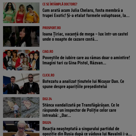
CE SE ÎNTÂMPLĂ DOCTORE?
Cum arată acum Julia Chelaru, fosta membră a
trupei Exotic! Și-a etalat formele voluptoase, la...
PROSPORT.RO
Ioana Țiriac, vacanță de mega – lux într-un castel
unde o noapte de cazare costă...
CIAO.RO
Poveştile de iubire care au rămas doar o amintire!
Imagini tari cu Gina Pistol, Răzvan...
CLICK.RO
Botezatu a analizat ținutele lui Nicușor Dan. Ce
spune despre aparițiile președintelui
DIGI 24
Stânca vandalizată pe Transfăgărășan. Ce le
răspunde un inspector de Poliție celor care
întreabă: „Dar...
DIGI24
Reacția neașteptată a singurului partidul de
opoziţie din Rusia după ce văduva lui Navalnîi i-a...