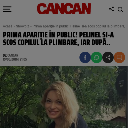
Acasă
»
Showbiz
»
Prima apariţie în public! Pelinel şi-a scos copilul la plimbare, i
PRIMA APARIŢIE ÎN PUBLIC! PELINEL ŞI-A
SCOS COPILUL LA PLIMBARE, IAR DUPĂ..
DE:
CANCAN
19/06/2016 | 21:05