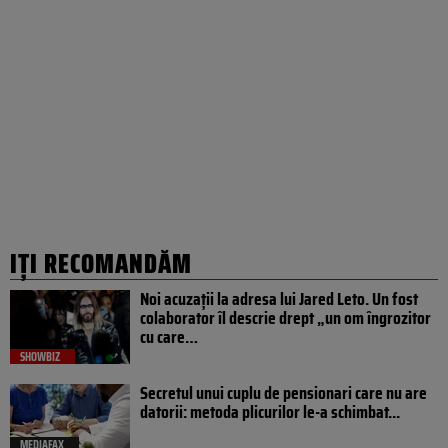
IȚI RECOMANDĂM
Noi acuzații la adresa lui Jared Leto. Un fost
colaborator îl descrie drept „un om îngrozitor
cu care…
SHOWBIZ
Secretul unui cuplu de pensionari care nu are
datorii: metoda plicurilor le-a schimbat...
MEDIAFAX