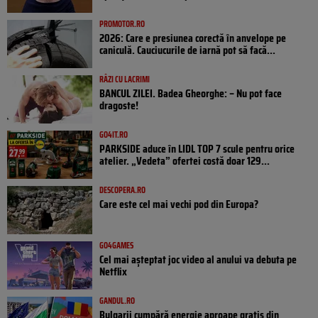
PROMOTOR.RO
2026: Care e presiunea corectă în anvelope pe
caniculă. Cauciucurile de iarnă pot să facă...
RÂZI CU LACRIMI
BANCUL ZILEI. Badea Gheorghe: – Nu pot face
dragoste!
GO4IT.RO
PARKSIDE aduce în LIDL TOP 7 scule pentru orice
atelier. „Vedeta” ofertei costă doar 129...
DESCOPERA.RO
Care este cel mai vechi pod din Europa?
GO4GAMES
Cel mai așteptat joc video al anului va debuta pe
Netflix
GANDUL.RO
Bulgarii cumpără energie aproape gratis din