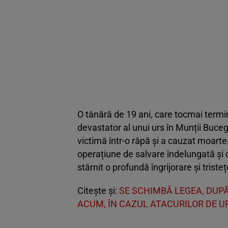
O tânără de 19 ani, care tocmai termina
devastator al unui urs în Munții Bucegi
victimă într-o râpă și a cauzat moarte
operațiune de salvare îndelungată și d
stârnit o profundă îngrijorare și tristeț
Citește și:
SE SCHIMBĂ LEGEA, DUPĂ
ACUM, ÎN CAZUL ATACURILOR DE U