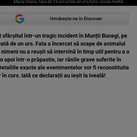
Maria Diana, fata de 19 ani ucisă de urs/foto: social media
Urmărește-ne în Discover
 sfârșitul într-un tragic incident în Munții Bucegi, pe
acată de un urs. Fata a încercat să scape de animalul
ă nimeni nu a reușit să intervină în timp util pentru a o
o apoi într-o prăpastie, iar rănile grave suferite în
Detaliile exacte ale evenimentelor vor fi reconstituite
 în curs. Iată ce
declarații au ieșit la iveală!