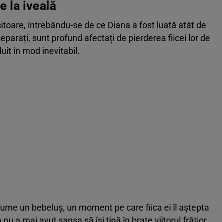
e la iveală
itoare, întrebându-se de ce Diana a fost luată atât de
separați, sunt profund afectați de pierderea fiicei lor de
uit în mod inevitabil.
ume un bebeluș, un moment pe care fiica ei îl aștepta
 a mai avut șansa să își țină în brațe viitorul frățior