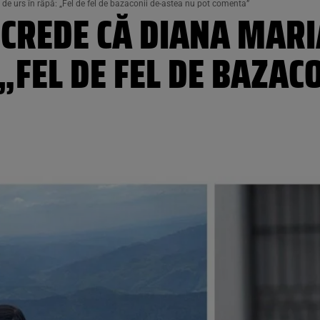
 de urs în râpă: „Fel de fel de bazaconii de-astea nu pot comenta”
 CREDE CĂ DIANA MARI
 „FEL DE FEL DE BAZAC