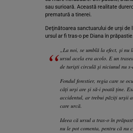
sau surioară. Această realitate durer
prematură a tinerei.
Deţinătoarea sanctuarului de urşi de la
ursul ar fi tras-o pe Diana în prăpastie
„La noi, se umblă la efect, și nu 
ursul acela era acolo. E un traseu
de turiști circulă și niciunul nu s
Fondul forestier, regia care se oc
câți urși are și să-i poată ține. 
accidentul, ar trebui păziți urșii a
care urcă.
Ideea că ursul a tras-o în prăpast
nu le pot comenta, pentru că nu c