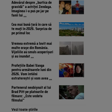
Adevărul despre „burtica de
gravidă” a actriței Zendaya.
Imaginea i-a pus pe jar pe
fanii lui
...
Cea mai bună țară în care să
te muți în 2026. Surpriza de
pe primul loc
Vremea extremă a lovit mai
multe orașe din România.
Vijeliile au smuls acoperișuri
și au inundat
...
Profețiile Babei Vanga
pentru următoarele luni din
2026. Vom întâlni
extratereștri și vom avea
...
Partenerul neobișnuit al lui
Brad Pitt pe platourile de
filmare: „Este vedeta
filmului”
Vezi toate știrile