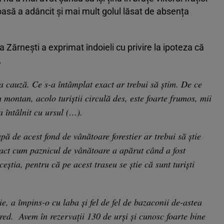
oasă a adâncit și mai mult golul lăsat de absența
 Zărnești a exprimat îndoieli cu privire la ipoteza că
.
la cauză. Ce s-a întâmplat exact ar trebui să știm. De ce
 montan, acolo turiștii circulă des, este foarte frumos, mii
-a întâlnit cu ursul (…).
upă de acest fond de vânătoare forestier ar trebui să știe
Exact cum paznicul de vânătoare a apărut când a fost
ceștia, pentru că pe acest traseu se știe că sunt turiști
ie, a împins-o cu laba și fel de fel de bazaconii de-astea
red. Avem în rezervații 130 de urşi și cunosc foarte bine