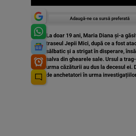
Adaugă-ne ca sursă preferată
La doar 19 ani, Maria Diana și-a găsit
traseul Jepii Mici, după ce a fost at
sălbatic și a strigat în disperare, îns
salva din ghearele sale. Ursul a trag-
urma căzăturii au dus la decesul ei. 
de anchetatori în urma investigațiilor