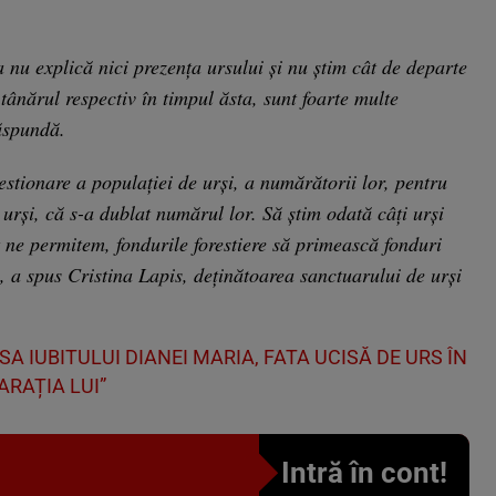
a nu explică nici prezența ursului şi nu știm cât de departe
 tânărul respectiv în timpul ăsta, sunt foarte multe
răspundă.
estionare a populației de urși, a numărătorii lor, pentru
 urşi, că s-a dublat numărul lor. Să știm odată câți urși
ne permitem, fondurile forestiere să primească fonduri
, a spus Cristina Lapis, deţinătoarea sanctuarului de urşi
A IUBITULUI DIANEI MARIA, FATA UCISĂ DE URS ÎN
ARAȚIA LUI”
Intră în cont!