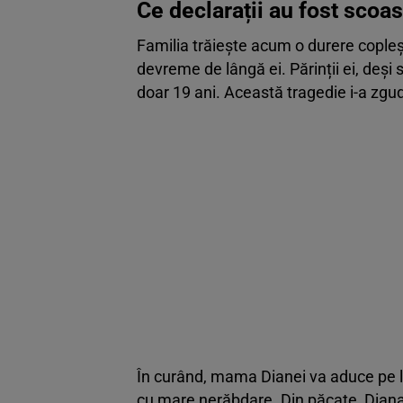
Ce declarații au fost scoas
Familia trăiește acum o durere copleș
devreme de lângă ei. Părinții ei, deși 
doar 19 ani. Această tragedie i-a zgud
În curând, mama Dianei va aduce pe l
cu mare nerăbdare. Din păcate, Diana nu