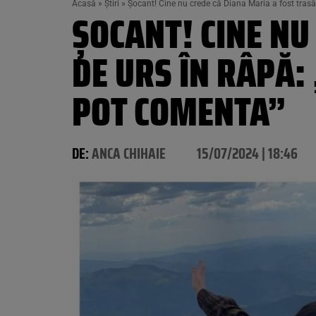
Acasă
»
Știri
»
Șocant! Cine nu crede că Diana Maria a fost trasă
ȘOCANT! CINE NU
DE URS ÎN RÂPĂ:
POT COMENTA”
DE:
ANCA CHIHAIE
15/07/2024 | 18:46