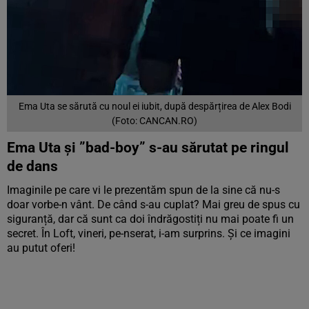
Ema Uta se sărută cu noul ei iubit, după despărțirea de Alex Bodi
(Foto: CANCAN.RO)
Ema Uta și ”bad-boy” s-au sărutat pe ringul
de dans
Imaginile pe care vi le prezentăm spun de la sine că nu-s
doar vorbe-n vânt. De când s-au cuplat? Mai greu de spus cu
siguranță, dar că sunt ca doi îndrăgostiți nu mai poate fi un
secret. În Loft, vineri, pe-nserat, i-am surprins. Și ce imagini
au putut oferi!