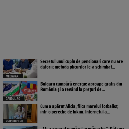
Secretul unui cuplu de pensionari care nu are
datorii: metoda plicurilor le-a schimbat...
MEDIAFAX
Bulgarii cumpără energie aproape gratis din
România și o revând la prețuri de...
GANDUL.RO
Cum a apărut Alicia, fiica marelui fotbalist,
într-o pereche de bikini. Internetul a...
PROSPORT.RO
„Mi-a aruncat numărul în prăpastie”. Pățania