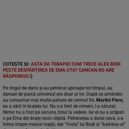
(CITEȘTE ȘI:
ASTA DA TERAPIE! CUM TRECE ALEX BODI
PESTE DESPĂRȚIREA DE EMA UTA? CANCAN.RO ARE
RĂSPUNSUL!
)
Pe ringul de dans și-au petrecut aproape tot timpul, au
dansat de parcă universul era doar al lor. După ce amândoi
au consumat mai multe pahare de vermut fin,
Martini Fiero
,
ea a sărit în brațele lui. Nu s-a ferit de nimeni, l-a sărutat.
Nimic nu a fost pe ascuns, totul la vedere. Iar el nu a scăpat-
o pe Ema din brațe nicio clipită. Petrecerea a durat ceva, s-a
întins înspre miezul nopții, dar ”fosta” lui Bodi și ”bad-boy-ul”