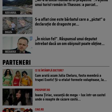
unui turist român în Thassos: a parcat...
ADEVARUL
S-a aflat cine este bărbatul care a „pictat” o
declarație de dragoste pe...
DIGI24
„În niciun fel”. Răspunsul unui deputat
întrebat dacă un om obișnuit poate obține...
MEDIAFAX
PARTENERI
CE SE ÎNTÂMPLĂ DOCTORE?
Cum arată acum Julia Chelaru, fosta membră a
trupei Exotic! Și-a etalat formele voluptoase, la...
PROSPORT.RO
Ioana Țiriac, vacanță de mega – lux într-un castel
unde o noapte de cazare costă...
CIAO.RO