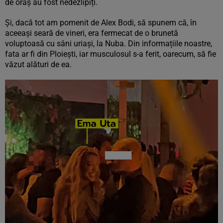
de oraș au fost nedezlipiți.
Și, dacă tot am pomenit de Alex Bodi, să spunem că, în
aceeași seară de vineri, era fermecat de o brunetă
voluptoasă cu sâni uriași, la Nuba. Din informațiile noastre,
fata ar fi din Ploiești, iar musculosul s-a ferit, oarecum, să fie
văzut alături de ea.