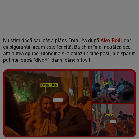
Nu știm dacă sau cât a plâns Ema Uta după
Alex Bodi
, dar,
cu siguranță, acum este fericită. Ba chiar în al nouălea cer,
am putea spune. Blondina și-a chibzuit bine pașii, a dispărut
puțintel după ”divorț”, dar și când a lovit…