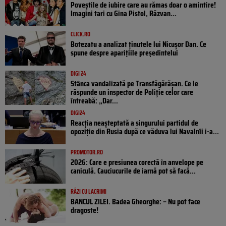
Poveştile de iubire care au rămas doar o amintire!
Imagini tari cu Gina Pistol, Răzvan...
CLICK.RO
Botezatu a analizat ținutele lui Nicușor Dan. Ce
spune despre aparițiile președintelui
DIGI 24
Stânca vandalizată pe Transfăgărășan. Ce le
răspunde un inspector de Poliție celor care
întreabă: „Dar...
DIGI24
Reacția neașteptată a singurului partidul de
opoziţie din Rusia după ce văduva lui Navalnîi i-a...
PROMOTOR.RO
2026: Care e presiunea corectă în anvelope pe
caniculă. Cauciucurile de iarnă pot să facă...
RÂZI CU LACRIMI
BANCUL ZILEI. Badea Gheorghe: – Nu pot face
dragoste!