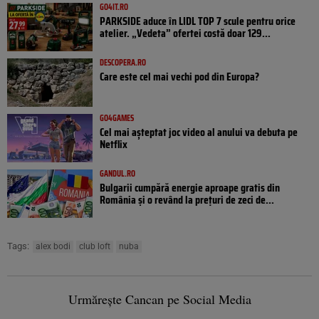
GO4IT.RO
PARKSIDE aduce în LIDL TOP 7 scule pentru orice
atelier. „Vedeta” ofertei costă doar 129...
DESCOPERA.RO
Care este cel mai vechi pod din Europa?
GO4GAMES
Cel mai așteptat joc video al anului va debuta pe
Netflix
GANDUL.RO
Bulgarii cumpără energie aproape gratis din
România și o revând la prețuri de zeci de...
Tags:
alex bodi
club loft
nuba
Urmărește Cancan pe Social Media