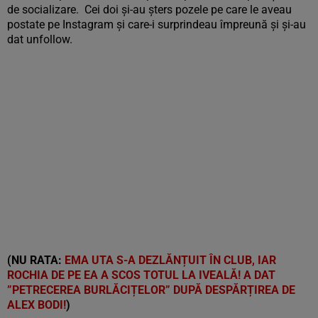
de socializare. Cei doi și-au șters pozele pe care le aveau
postate pe Instagram și care-i surprindeau împreună și și-au
dat unfollow.
(NU RATA:
EMA UTA S-A DEZLĂNȚUIT ÎN CLUB, IAR
ROCHIA DE PE EA A SCOS TOTUL LA IVEALĂ! A DAT
”PETRECEREA BURLĂCIȚELOR” DUPĂ DESPĂRȚIREA DE
ALEX BODI!
)