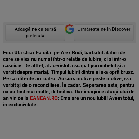
Adaugă-ne ca sursă
Urmărește-ne în Discover
preferată
Ema Uta chiar l-a uitat pe Alex Bodi, bărbatul alături de
care se visa nu numai într-o relație de iubire, ci și într-o
căsnicie. De altfel, afaceristul a scăpat porumbelul și a
vorbit despre mariaj. Timpul iubirii dintre ei s-a oprit brusc.
Pe căi diferite au luat-o. Au curs motive peste motive, s-a
vorbit și de o reconciliere. În zadar. Separarea asta, pentru
că au fost mai multe, definitivă. Dar imaginile sfârșitului de
an vin de la
CANCAN.RO
: Ema are un nou iubit! Avem totul,
în exclusivitate.