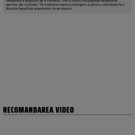
temporară a dreptului de a comenta. Site-ul nostru încurajează dezbaterile
aprinse, dar civilizate. Vă mulțumim pentru înțelegere și pentru contribuția la o
discuție bazată pe argumente, nu pe atacuri.
RECOMANDAREA VIDEO