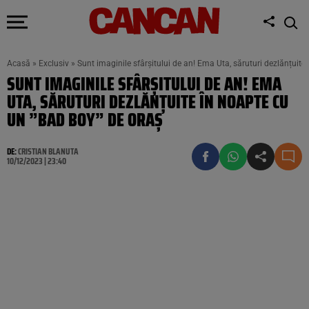
Acasă
»
Exclusiv
»
Sunt imaginile sfârșitului de an! Ema Uta, săruturi dezlănțuite
SUNT IMAGINILE SFÂRȘITULUI DE AN! EMA
UTA, SĂRUTURI DEZLĂNȚUITE ÎN NOAPTE CU
UN ”BAD BOY” DE ORAȘ
DE:
CRISTIAN BLANUTA
10/12/2023 | 23:40