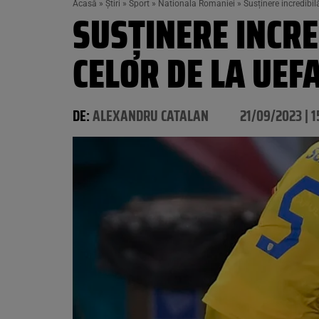
Acasă
»
Știri
»
Sport
»
Nationala Romaniei
»
Susținere incredibil
SUSȚINERE INCRE
CELOR DE LA UEF
DE:
ALEXANDRU CATALAN
21/09/2023 | 1