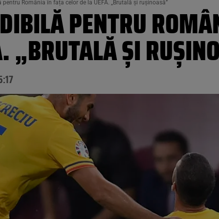
ă pentru România în fața celor de la UEFA. „Brutală și rușinoasă”
DIBILĂ PENTRU ROMÂN
A. „BRUTALĂ ȘI RUȘIN
5:17