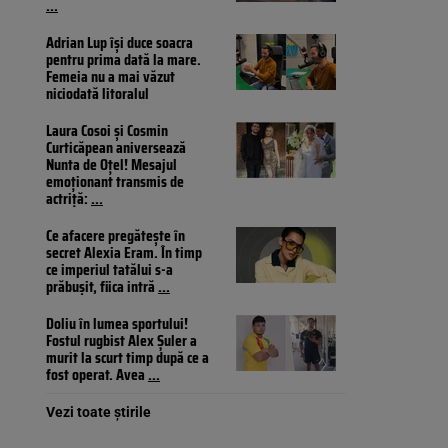
...
Adrian Lup își duce soacra
pentru prima dată la mare.
Femeia nu a mai văzut
niciodată litoralul
Laura Cosoi și Cosmin
Curticăpean aniversează
Nunta de Oțel! Mesajul
emoționant transmis de
actriță:
...
Ce afacere pregătește în
secret Alexia Eram. În timp
ce imperiul tatălui s-a
prăbușit, fiica intră
...
Doliu în lumea sportului!
Fostul rugbist Alex Șuler a
murit la scurt timp după ce a
fost operat. Avea
...
Vezi toate știrile