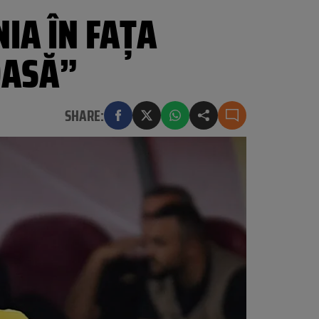
IA ÎN FAȚA
OASĂ”
SHARE: