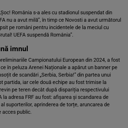
: „Șoc! România s-a ales cu stadionul suspendat din
 nu a avut milă”, în timp ce Novosti a avut următorul
psit pe români pentru incidentele de la meciul cu
 „Brutal! UEFA suspendă România”.
pună imnul
reliminariile Campionatului European din 2024, a fost
 ce în peluza Arenei Naționale a apărut un banner pe
nsoțit de scandări „Serbia, Serbia!” din partea unui
pt partida, iar cele două echipe au fost trimise la
revin pe teren decât după dispariția respectivului
 la adresa FRF au fost: afișarea și scandarea de
al suporterilor, aprinderea de torțe, aruncarea de
e acces public.