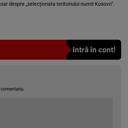
oar despre „selecționata teritoriului numit Kosovo”.
Intră în cont!
 comentariu.