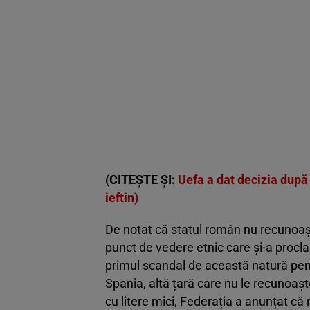
(CITEȘTE ȘI:
Uefa a dat decizia dup
ieftin)
De notat că statul român nu recunoaș
punct de vedere etnic care și-a proc
primul scandal de această natură pen
Spania, altă țară care nu le recunoașt
cu litere mici, Federația a anunțat că