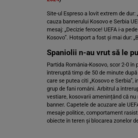
Site-ul Espreso a lovit extrem de dur
cauza bannerului Kosovo e Serbia UEFA
mesaj: „Decizie feroce! UEFA i-a pede
Kosovo”. Hotsport a fost și mai dur:
Spaniolii n-au vrut să le 
Partida România-Kosovo, scor 2-0 în p
întreruptă timp de 50 de minute după
care se putea citi „Kosovo e Serbia”, i
grup de fani români. Arbitrul a întreru
vestiare, kosovarii amenințând că nu 
banner. Capetele de acuzare ale UEFA
mesaje politice, comportament rasist 
obiecte în teren și blocarea zonelor d