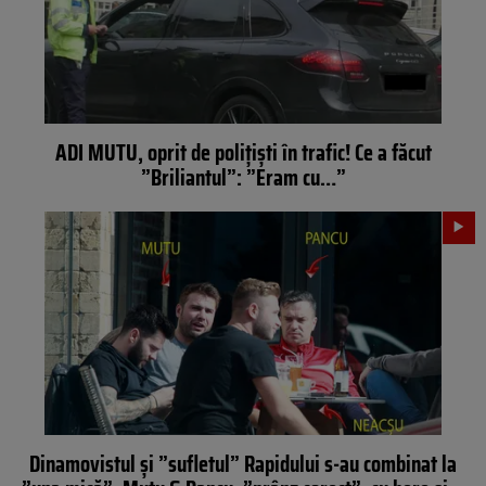
ADI MUTU, oprit de poliţişti în trafic! Ce a făcut
”Briliantul”: ”Eram cu…”
Dinamovistul şi ”sufletul” Rapidului s-au combinat la