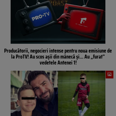
Producătorii, negocieri intense pentru noua emisiune de
la ProTV! Au scos aşii din mânecă şi… Au „furat”
vedetele Antenei 1!