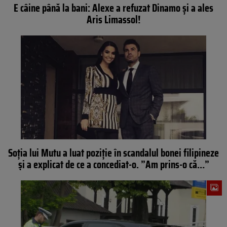
E câine până la bani: Alexe a refuzat Dinamo şi a ales
Aris Limassol!
Soţia lui Mutu a luat poziţie în scandalul bonei filipineze
şi a explicat de ce a concediat-o. ”Am prins-o că…”