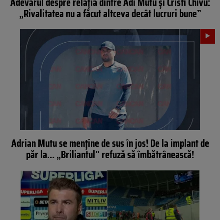
Adevărul despre relația dintre Adi Mutu și Cristi Chivu:
„Rivalitatea nu a făcut altceva decât lucruri bune”
Adrian Mutu se menţine de sus în jos! De la implant de
păr la… „Briliantul” refuză să îmbătrânească!