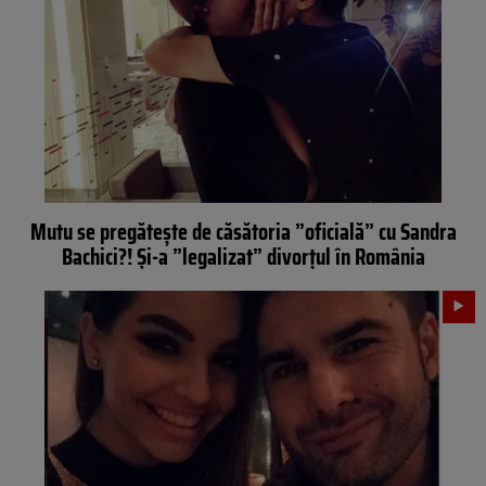
Mutu se pregăteşte de căsătoria ”oficială” cu Sandra
Bachici?! Şi-a ”legalizat” divorţul în România