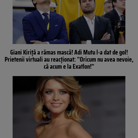
Giani Kiriţă a rămas mască! Adi Mutu l-a dat de gol!
Prietenii virtuali au reacţionat: ”Oricum nu avea nevoie,
că acum e la Exatlon!”