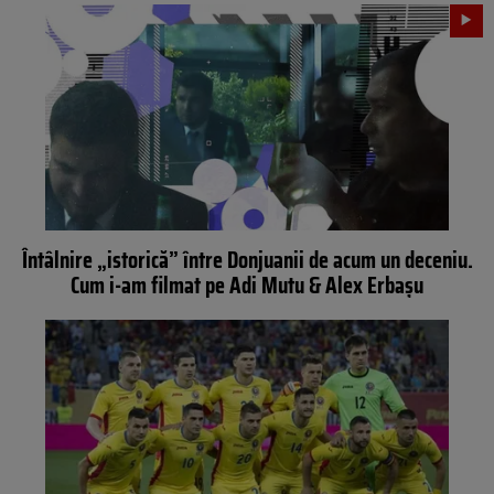
Întâlnire „istorică” între Donjuanii de acum un deceniu.
Cum i-am filmat pe Adi Mutu & Alex Erbașu