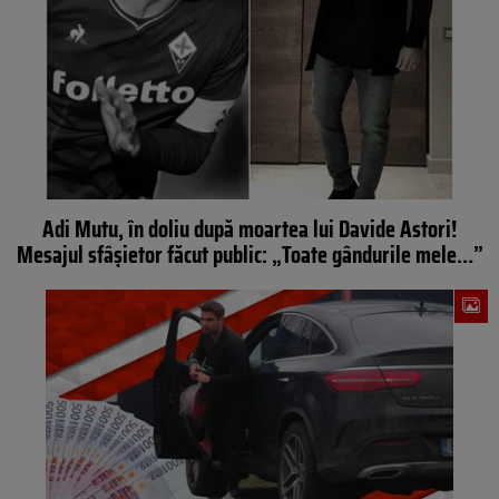
Adi Mutu, în doliu după moartea lui Davide Astori!
Mesajul sfâșietor făcut public: „Toate gândurile mele…”