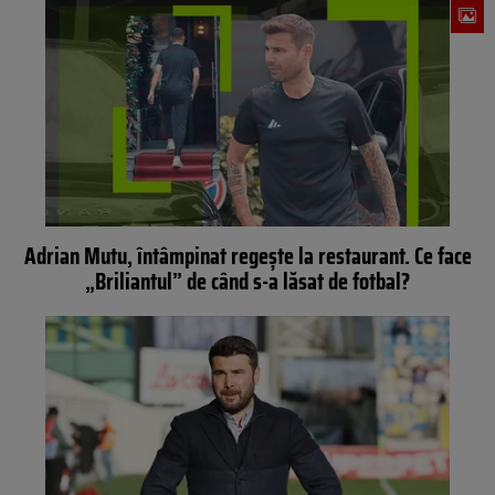
Adrian Mutu, întâmpinat regește la restaurant. Ce face
„Briliantul” de când s-a lăsat de fotbal?