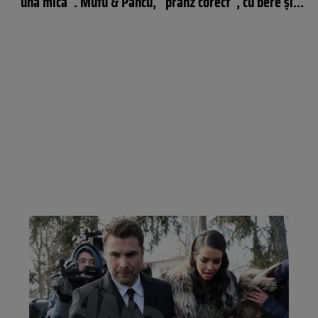
”una mică”. Mutu & Pancu, ”prânz corect”, cu bere şi…