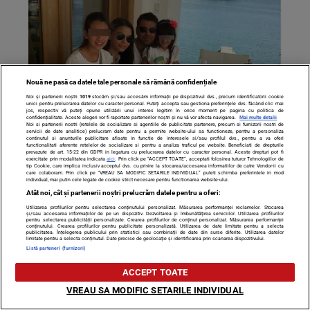
Nouă ne pasă ca datele tale personale să rămână confidențiale
Noi și partenerii noștri
1019
stocăm și/sau accesăm informații pe dispozitivul dvs., precum identificatorii cookie
unici pentru prelucrarea datelor cu caracter personal. Puteți accepta sau gestiona preferințele dvs. făcând clic mai
jos, respectiv vă puteți opune utilizării unui interes legitim în orice moment pe pagina cu politica de
confidențialitate. Aceste alegeri vor fi raportate partenerilor noștri și nu vă vor afecta navigarea.
Mai multe detalii
Noi si partenerii nostri (retelele de socializare si agentiile de publicitate partenere, precum si furnizorii nostri de
Primele imagini cu logodnica lui MUTU însărcinată! Cum
servicii de date analitice) prelucram date pentru a permite website-ului sa functioneze, pentru a personaliza
continutul si anunturile publicitare afisate in functie de interesele si/sau profilul dvs., pentru a va oferi
functionalitati aferente retelelor de socializare si pentru a analiza traficul pe website. Beneficiati de drepturile
arată frumoasa brunetă
prevazute de art. 15-22 din GDPR in legatura cu prelucrarea datelor cu caracter personal. Aceste drepturi pot fi
exercitate prin modalitatea indicata
aici
. Prin click pe “ACCEPT TOATE”, acceptati folosirea tuturor Tehnologiilor de
tip Cookie, care implica inclusiv acceptul dvs. cu privire la stocarea/accesarea informatiilor de catre Vendor-ii cu
care colaboram. Prin click pe “VREAU SA MODIFIC SETARILE INDIVIDUAL” puteti schimba preferintele in mod
individual, mai putin cele legate de cookie strict necesare pentru functionarea website-ului.
Atât noi, cât și partenerii noștri prelucrăm datele pentru a oferi:
Utilizarea profilurilor pentru selectarea conținutului personalizat. Măsurarea performanței reclamelor. Stocarea
și/sau accesarea informațiilor de pe un dispozitiv. Dezvoltarea și îmbunătățirea serviciilor. Utilizarea profilurilor
pentru selectarea publicității personalizate. Crearea profilurilor de conținut personalizat. Măsurarea performanței
conținutului. Crearea profilurilor pentru publicitate personalizată. Utilizarea de date limitate pentru a selecta
publicitatea. Înțelegerea publicului prin statistici sau combinații de date din surse diferite. Utilizarea datelor
limitate pentru a selecta conținutul. Date precise de geolocație și identificarea prin scanarea dispozitivului.
Listă parteneri (furnizori)
ACCEPT TOATE
VREAU SA MODIFIC SETARILE INDIVIDUAL