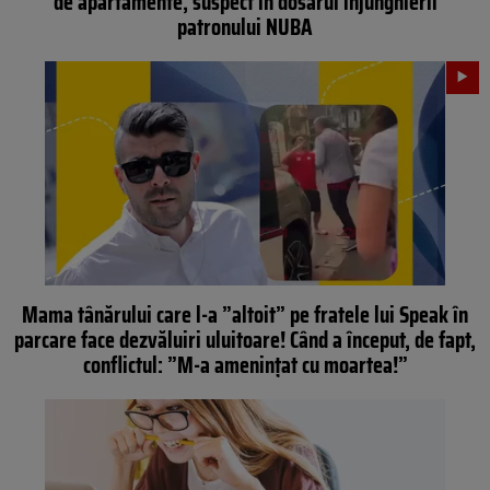
de apartamente, suspect în dosarul înjunghierii
patronului NUBA
Mama tânărului care l-a ”altoit” pe fratele lui Speak în
parcare face dezvăluiri uluitoare! Când a început, de fapt,
conflictul: ”M-a amenințat cu moartea!”