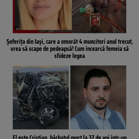
Șoferița din Iași, care a omorât 4 muncitori anul trecut,
vrea să scape de pedeapsă! Cum încearcă femeia să
sfideze legea
El este Cristian, bărbatul mort la 37 de ani într-un