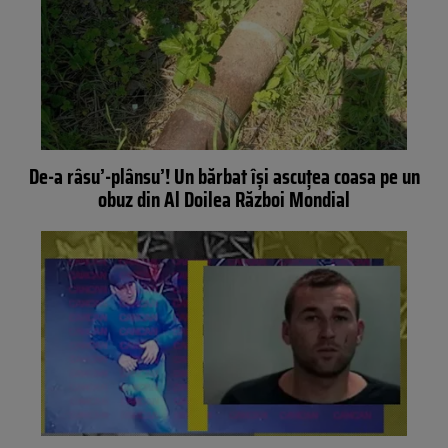
De-a râsu’-plânsu’! Un bărbat îşi ascuţea coasa pe un
obuz din Al Doilea Război Mondial