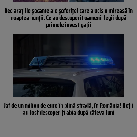
Declaraţiile şocante ale şoferiţei care a ucis o mireasă în
noaptea nunţii. Ce au descoperit oamenii legii după
primele investigaţii
Jaf de un milion de euro în plină stradă, în România! Hoții
au fost descoperiți abia după câteva luni