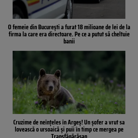
O femeie din București a furat 18 milioane de lei de la
firma la care era directoare. Pe ce a putut să cheltuie
banii
Cruzime de neînțeles în Argeș! Un șofer a vrut sa
lovească o ursoaică și puii în timp ce mergea pe
Transfăgărășan