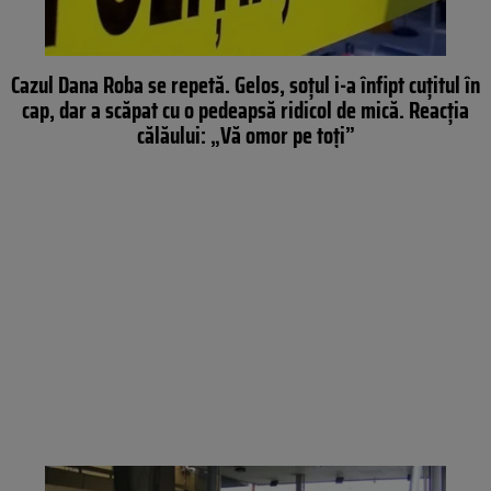
Cazul Dana Roba se repetă. Gelos, soțul i-a înfipt cuțitul în
cap, dar a scăpat cu o pedeapsă ridicol de mică. Reacția
călăului: „Vă omor pe toți”