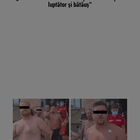
luptător și bătăuș”