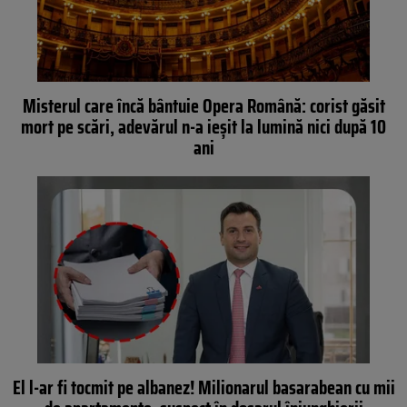
Misterul care încă bântuie Opera Română: corist găsit
mort pe scări, adevărul n-a ieșit la lumină nici după 10
ani
El l-ar fi tocmit pe albanez! Milionarul basarabean cu mii