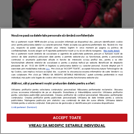
Nouă ne pasă ca datele tale personale să rămână confidențiale
Ce a păţit o asistentă care nu putea rămâne însărcinată,
Noi și partenerii noștri
1019
stocăm și/sau accesăm informații pe dispozitivul dvs., precum identificatorii cookie
unici pentru prelucrarea datelor cu caracter personal. Puteți accepta sau gestiona preferințele dvs. făcând clic mai
dar a luat un copil de la Spitalul Universitar? De necrezut
jos, respectiv vă puteți opune utilizării unui interes legitim în orice moment pe pagina cu politica de
confidențialitate. Aceste alegeri vor fi raportate partenerilor noștri și nu vă vor afecta navigarea.
Mai multe detalii
ce s-a întâmplat la 2 ani distanţă
Noi si partenerii nostri (retelele de socializare si agentiile de publicitate partenere, precum si furnizorii nostri de
servicii de date analitice) prelucram date pentru a permite website-ului sa functioneze, pentru a personaliza
continutul si anunturile publicitare afisate in functie de interesele si/sau profilul dvs., pentru a va oferi
functionalitati aferente retelelor de socializare si pentru a analiza traficul pe website. Beneficiati de drepturile
prevazute de art. 15-22 din GDPR in legatura cu prelucrarea datelor cu caracter personal. Aceste drepturi pot fi
exercitate prin modalitatea indicata
aici
. Prin click pe “ACCEPT TOATE”, acceptati folosirea tuturor Tehnologiilor de
tip Cookie, care implica inclusiv acceptul dvs. cu privire la stocarea/accesarea informatiilor de catre Vendor-ii cu
care colaboram. Prin click pe “VREAU SA MODIFIC SETARILE INDIVIDUAL” puteti schimba preferintele in mod
individual, mai putin cele legate de cookie strict necesare pentru functionarea website-ului.
Atât noi, cât și partenerii noștri prelucrăm datele pentru a oferi:
Utilizarea profilurilor pentru selectarea conținutului personalizat. Măsurarea performanței reclamelor. Stocarea
și/sau accesarea informațiilor de pe un dispozitiv. Dezvoltarea și îmbunătățirea serviciilor. Utilizarea profilurilor
pentru selectarea publicității personalizate. Crearea profilurilor de conținut personalizat. Măsurarea performanței
conținutului. Crearea profilurilor pentru publicitate personalizată. Utilizarea de date limitate pentru a selecta
publicitatea. Înțelegerea publicului prin statistici sau combinații de date din surse diferite. Utilizarea datelor
limitate pentru a selecta conținutul. Date precise de geolocație și identificarea prin scanarea dispozitivului.
Listă parteneri (furnizori)
ACCEPT TOATE
VREAU SA MODIFIC SETARILE INDIVIDUAL