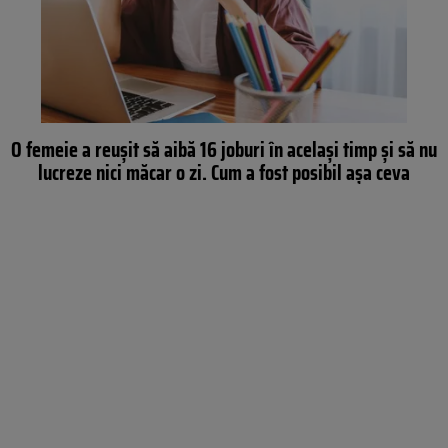
O femeie a reușit să aibă 16 joburi în același timp şi să nu
lucreze nici măcar o zi. Cum a fost posibil așa ceva