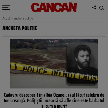
Acasă
»
ancheta politie
ANCHETA POLITIE
Cadavru descoperit în albia Ozanei, râul făcut celebru de
Ion Creangă. Polițiștii încearcă să afle cine este bărbatul
și cum a murit