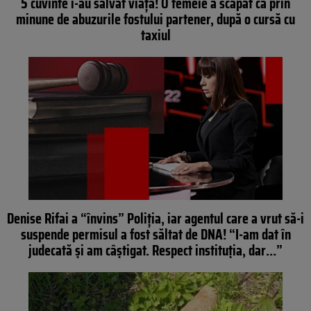
5 cuvinte i-au salvat viața! O femeie a scăpat ca prin
minune de abuzurile fostului partener, după o cursă cu
taxiul
Denise Rifai a “învins” Poliția, iar agentul care a vrut să-i
suspende permisul a fost săltat de DNA! “I-am dat în
judecată și am câștigat. Respect instituția, dar…”