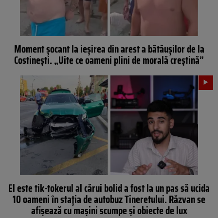
Moment șocant la ieșirea din arest a bătăușilor de la
Costinești. „Uite ce oameni plini de morală creștină”
El este tik-tokerul al cărui bolid a fost la un pas să ucida
10 oameni în stația de autobuz Tineretului. Răzvan se
afișează cu mașini scumpe şi obiecte de lux