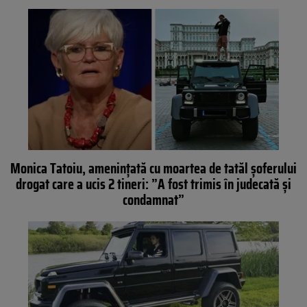
Monica Tatoiu, amenințată cu moartea de tatăl șoferului
drogat care a ucis 2 tineri: ”A fost trimis în judecată și
condamnat”