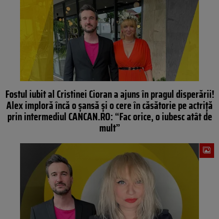
Fostul iubit al Cristinei Cioran a ajuns în pragul disperării!
Alex imploră încă o șansă și o cere în căsătorie pe actriță
prin intermediul CANCAN.RO: “Fac orice, o iubesc atât de
mult”