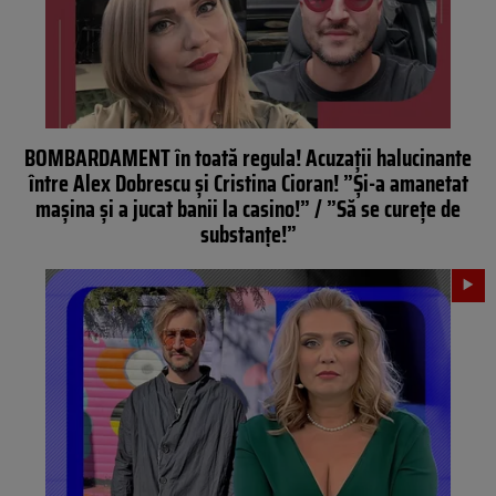
BOMBARDAMENT în toată regula! Acuzații halucinante
între Alex Dobrescu și Cristina Cioran! ”Și-a amanetat
mașina și a jucat banii la casino!” / ”Să se curețe de
substanțe!”