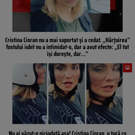
Cristina Cioran nu a mai suportat și a cedat. „Hărțuirea”
fostului iubit nu a intimidat-o, dar a avut efecte: „El tot
își dorește, dar…”
Nu ai văzut-o niciodată așa! Cristina Cioran, o tură cu