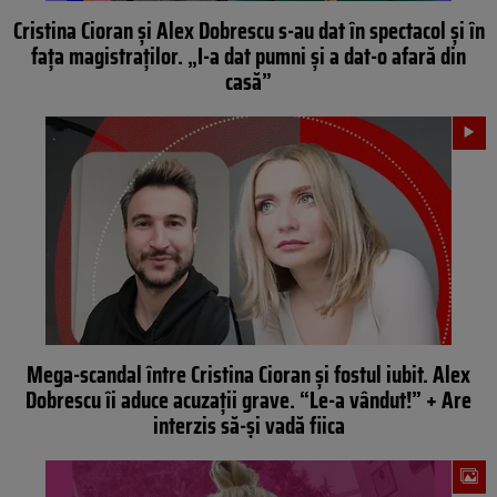
Cristina Cioran și Alex Dobrescu s-au dat în spectacol și în
fața magistraților. „I-a dat pumni şi a dat-o afară din
casă”
Mega-scandal între Cristina Cioran și fostul iubit. Alex
Dobrescu îi aduce acuzații grave. “Le-a vândut!” + Are
interzis să-și vadă fiica