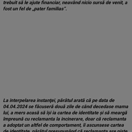
trebuit să le ajute financiar, neavând nicio sursă de venit, a
fost un fel de „pater familias”.
La interpelarea instanţei, pârâtul arată că pe data de
04.04.2024 se făcuseră două zile de când decedase mama
lui, a mers acasă să îşi ia cartea de identitate şi să meargă
împreună cu reclamanta la incinerare, doar că reclamanta
a adoptat un altfel de comportament, îi ascunsese cartea
de identitate, pârâtul presupunând că reclamanta are nişte