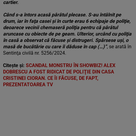
cartier.
Când s-a întors acasă pârâtul plecase. S-au întâlnit pe
drum, iar în faţa casei şi în curte erau 6 echipaje de poliţie,
deoarece vecinii chemaseră poliţia pentru că pârâtul
aruncase cu obiecte de pe geam. Ulterior, urcând cu poliţia
în casă a observat că făcuse şi distrugeri. Spărsese uşi, o
masă de bucătărie cu care îi dăduse în cap (…)”
, se arată în
Sentinţa civilă nr. 5256/2024.
Citește și:
SCANDAL MONSTRU ÎN SHOWBIZ! ALEX
DOBRESCU A FOST RIDICAT DE POLIŢIE DIN CASA
CRISTINEI CIORAN. CE ÎI FĂCUSE, DE FAPT,
PREZENTATOAREA TV