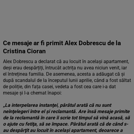
Ce mesaje ar fi primit Alex Dobrescu de la
Cristina Cioran
Alex Dobrescu a declarat că au locuit în același apartament,
deși erau despărțiți, întrucât actrița nu avea niciun venit, iar
el întreținea familia. De asemenea, acesta a adăugat că și
după scandalul de la începutul lunii aprilie, când a fost săltat
de poliție, din fața casei, vedeta a fost cea care i-a dat
mesaje și l-a chemat înapoi:
„La interpelarea instanţei, pârâtul arată că nu sunt
neînţelegeri între el şi reclamantă. Are însă mesaje primite
de la reclamantă în care îi scrie tot timpul să vină acasă, să
o ajute cu fetiţa, să se împace. Pârâtul arată că de când s-
au despărţit au locuit în acelaşi apartament, deoarece a