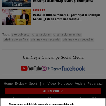
existență cu activități festive și recompense
GANDUL.RO
Peste 20.000 de români au participat la sondajul
Gândul „Ești de acord cu o coaliție...
Tags:
alex dobrescu
cristina cioran
cristina cioran actrita
cristina cioran fiica
cristina cioran scandal
cristina cioran vedetă tv
Urmărește Cancan pe Social Media
Home
Exclusiv
Sport
Știri
Video
Horoscop
Vedete
Paparazzi
AI UN PONT?
Scrie-ne pe Whatsapp
, sună la 0741226226 sau trimite mail la
pont@cancan.ro
Nouă ne pasă ca datele tale personale să rămână confidențiale