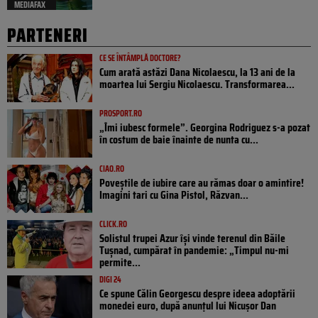
MEDIAFAX
PARTENERI
CE SE ÎNTÂMPLĂ DOCTORE?
Cum arată astăzi Dana Nicolaescu, la 13 ani de la
moartea lui Sergiu Nicolaescu. Transformarea...
PROSPORT.RO
„Îmi iubesc formele”. Georgina Rodriguez s-a pozat
în costum de baie înainte de nunta cu...
CIAO.RO
Poveştile de iubire care au rămas doar o amintire!
Imagini tari cu Gina Pistol, Răzvan...
CLICK.RO
Solistul trupei Azur își vinde terenul din Băile
Tușnad, cumpărat în pandemie: „Timpul nu-mi
permite...
DIGI 24
Ce spune Călin Georgescu despre ideea adoptării
monedei euro, după anunțul lui Nicușor Dan