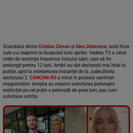
Scandalul dintre
Cristina Cioran și Alex Dobrescu
, tatăl fiicei
sale s-a reaprins la începutul lunii aprilie. Vedeta TV a cerut
ordin de restricție împotriva fostului iubit, care să fie
prelungit pentru 12 luni. Ambii au dat declarații mai întâi la
poliție, apoi la interpelarea instanței de la Judecătoria
sectorului 2.
CANCAN.RO
a intrat în posesia sentinței
magistraților. Aceștia au respins solicitarea prelungirii
restricției pe cel puțin o perioadă de șase luni, așa cum
solicitase actrița.