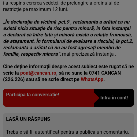
i-a respins cererea vedetei, de prelungire a ordinului de
restricție pe maximum 12 luni.
„În declarația de victimă-pct.9 , reclamanta a arătat ca nu
există nicio situație de risc pentru minoră, în fata instanței
a declarat că între tată și minoră există o relație frumoasă,
de atașament. În formularul de evaluare a riscului, la pct.2,
reclamanta a arătat că nu au fost agresați membri de
familie, respectiv minora”
, mai precizează instanța .
Cine deţine informaţii despre acest subiect este rugat să ne
scrie la
pont@cancan.ro
, să ne sune la 0741 CANCAN
(226.226) sau să ne scrie direct pe
WhatsApp
.
Participă la conversație!
Intră în cont!
LASĂ UN RĂSPUNS
Trebuie să fii
autentificat
pentru a publica un comentariu.