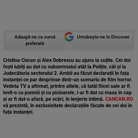
Adaugă-ne ca sursă
Urmărește-ne în Discover
preferată
Cristina Cioran și Alex Dobrescu au ajuns la cuțite. Cei doi
foști iubiți au dat cu subsemnatul atât la Poliție, cât și la
Judecătoria sectorului 2. Ambii au făcut declarații în fața
instanței ce par desprinse dintr-un scenariu de film horror.
Vedeta TV a afirmat, printre altele, că tatăl fiicei sale ar fi
lovit-o cu pumnii și cu picioarele, i-ar fi dat cu masa în cap
și ar fi dat-o afară, pe scări, în lenjerie intimă.
CANCAN.RO
vă prezintă, în exclusivitate declarațiile făcute de cei doi în
fața instanței.