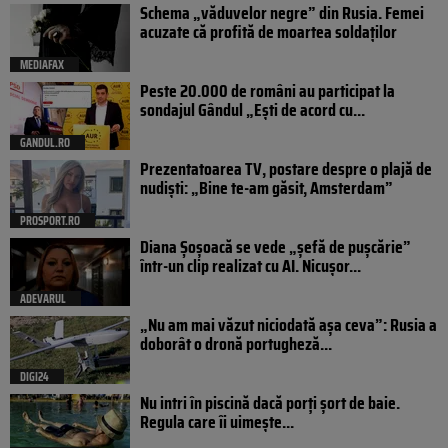
Schema „văduvelor negre” din Rusia. Femei
acuzate că profită de moartea soldaților
MEDIAFAX
Peste 20.000 de români au participat la
sondajul Gândul „Ești de acord cu...
GANDUL.RO
Prezentatoarea TV, postare despre o plajă de
nudiști: „Bine te-am găsit, Amsterdam”
PROSPORT.RO
Diana Șoșoacă se vede „șefă de pușcărie”
într-un clip realizat cu AI. Nicușor...
ADEVARUL
„Nu am mai văzut niciodată așa ceva”: Rusia a
doborât o dronă portugheză...
DIGI24
Nu intri în piscină dacă porți șort de baie.
Regula care îi uimește...