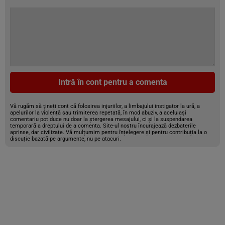
Intră în cont pentru a comenta
Vă rugăm să țineți cont că folosirea injuriilor, a limbajului instigator la ură, a
apelurilor la violență sau trimiterea repetată, în mod abuziv, a aceluiași
comentariu pot duce nu doar la ștergerea mesajului, ci și la suspendarea
temporară a dreptului de a comenta. Site-ul nostru încurajează dezbaterile
aprinse, dar civilizate. Vă mulțumim pentru înțelegere și pentru contribuția la o
discuție bazată pe argumente, nu pe atacuri.