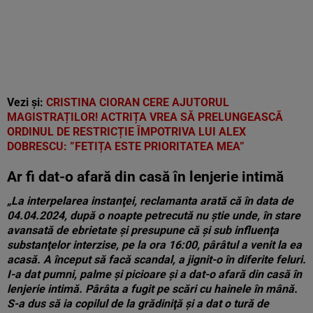
Vezi și:
CRISTINA CIORAN CERE AJUTORUL
MAGISTRAȚILOR! ACTRIȚA VREA SĂ PRELUNGEASCĂ
ORDINUL DE RESTRICȚIE ÎMPOTRIVA LUI ALEX
DOBRESCU: ”FETIȚA ESTE PRIORITATEA MEA”
Ar fi dat-o afară din casă în lenjerie intimă
„La interpelarea instanţei, reclamanta arată că în data de
04.04.2024, după o noapte petrecută nu ştie unde, în stare
avansată de ebrietate şi presupune că şi sub influenţa
substanţelor interzise, pe la ora 16:00, pârâtul a venit la ea
acasă. A început să facă scandal, a jignit-o în diferite feluri.
I-a dat pumni, palme şi picioare şi a dat-o afară din casă în
lenjerie intimă. Pârâta a fugit pe scări cu hainele în mână.
S-a dus să ia copilul de la grădiniţă şi a dat o tură de