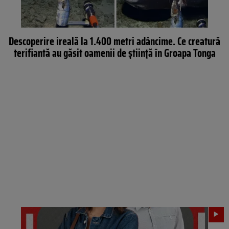
Descoperire ireală la 1.400 metri adâncime. Ce creatură
terifiantă au găsit oamenii de știință în Groapa Tonga