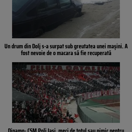
Un drum din Dolj s-a surpat sub greutatea unei mașini. A
fost nevoie de o macara să fie recuperată
Dinamo- CSM Poli Iaşi, meci de totul sau nimic pentru