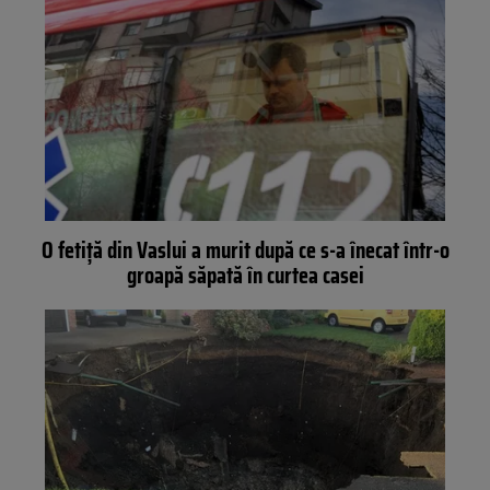
O fetiţă din Vaslui a murit după ce s-a înecat într-o
groapă săpată în curtea casei