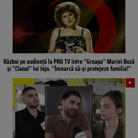
Război pe audiență la PRO TV între ”Groapa” Mariei Buză
și ”Clanul” lui Jojo. ”Încearcă să-și protejeze familia!”