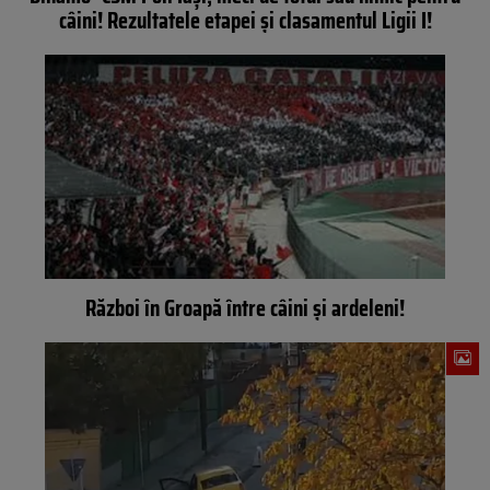
câini! Rezultatele etapei şi clasamentul Ligii I!
Război în Groapă între câini şi ardeleni!