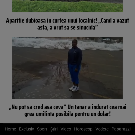
Aparitie dubioasa in curtea unui localnic! „Cand a vazut
asta, a vrut sa se sinucida”
„Nu pot sa cred asa ceva” Un tanar a indurat cea mai
grea umilinta posibila pentru un dolar!
Home
Exclusiv
Sport
Știri
Video
Horoscop
Vedete
Paparazzi