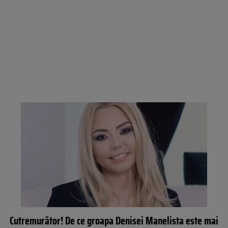
Cutremurător! De ce groapa Denisei Manelista este mai