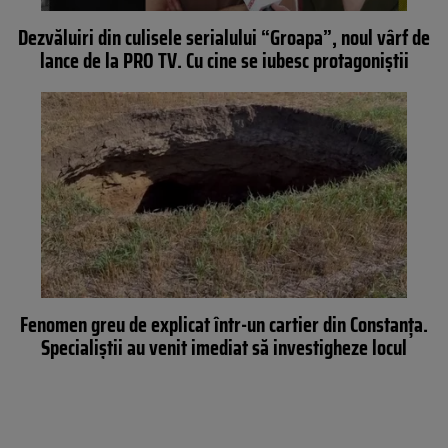
Dezvăluiri din culisele serialului “Groapa”, noul vârf de
lance de la PRO TV. Cu cine se iubesc protagoniștii
Fenomen greu de explicat într-un cartier din Constanța.
Specialiștii au venit imediat să investigheze locul