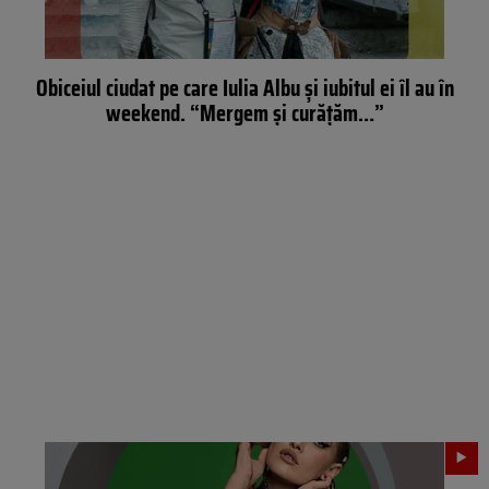
Obiceiul ciudat pe care Iulia Albu și iubitul ei îl au în
weekend. “Mergem și curățăm…”