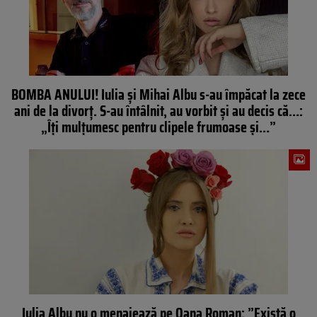
BOMBA ANULUI! Iulia și Mihai Albu s-au împăcat la zece
ani de la divorț. S-au întâlnit, au vorbit și au decis că…:
„Îți mulțumesc pentru clipele frumoase și…”
Iulia Albu nu o menajează pe Oana Roman: ”Există o