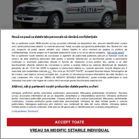
Nouă ne pasă ca datele tale personale să rămână confidențiale
Noi și partenerii noștri
1019
stocăm și/sau accesăm informații pe dispozitivul dvs., precum identificatorii cookie
Caz incredibil în judeţul Constanţa! Un copil de 7 ani a fost
unici pentru prelucrarea datelor cu caracter personal. Puteți accepta sau gestiona preferințele dvs. făcând clic mai
jos, respectiv vă puteți opune utilizării unui interes legitim în orice moment pe pagina cu politica de
violat de un băiat de 13 ani în toaleta unei şcoli
confidențialitate. Aceste alegeri vor fi raportate partenerilor noștri și nu vă vor afecta navigarea.
Mai multe detalii
Noi si partenerii nostri (retelele de socializare si agentiile de publicitate partenere, precum si furnizorii nostri de
servicii de date analitice) prelucram date pentru a permite website-ului sa functioneze, pentru a personaliza
continutul si anunturile publicitare afisate in functie de interesele si/sau profilul dvs., pentru a va oferi
functionalitati aferente retelelor de socializare si pentru a analiza traficul pe website. Beneficiati de drepturile
prevazute de art. 15-22 din GDPR in legatura cu prelucrarea datelor cu caracter personal. Aceste drepturi pot fi
exercitate prin modalitatea indicata
aici
. Prin click pe “ACCEPT TOATE”, acceptati folosirea tuturor Tehnologiilor de
tip Cookie, care implica inclusiv acceptul dvs. cu privire la stocarea/accesarea informatiilor de catre Vendor-ii cu
care colaboram. Prin click pe “VREAU SA MODIFIC SETARILE INDIVIDUAL” puteti schimba preferintele in mod
individual, mai putin cele legate de cookie strict necesare pentru functionarea website-ului.
Atât noi, cât și partenerii noștri prelucrăm datele pentru a oferi:
Utilizarea profilurilor pentru selectarea conținutului personalizat. Măsurarea performanței reclamelor. Stocarea
și/sau accesarea informațiilor de pe un dispozitiv. Dezvoltarea și îmbunătățirea serviciilor. Utilizarea profilurilor
pentru selectarea publicității personalizate. Crearea profilurilor de conținut personalizat. Măsurarea performanței
conținutului. Crearea profilurilor pentru publicitate personalizată. Utilizarea de date limitate pentru a selecta
publicitatea. Înțelegerea publicului prin statistici sau combinații de date din surse diferite. Utilizarea datelor
limitate pentru a selecta conținutul. Date precise de geolocație și identificarea prin scanarea dispozitivului.
Listă parteneri (furnizori)
ACCEPT TOATE
VREAU SA MODIFIC SETARILE INDIVIDUAL
Fostul sot al lui Teo a comis-o fara sa vrea! A folosit o