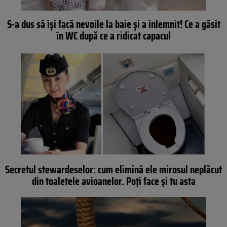
S-a dus să îşi facă nevoile la baie şi a înlemnit! Ce a găsit
în WC după ce a ridicat capacul
Secretul stewardeselor: cum elimină ele mirosul neplăcut
din toaletele avioanelor. Poţi face şi tu asta