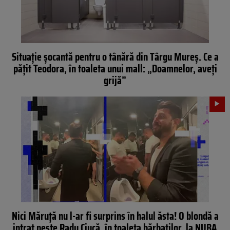
Situație șocantă pentru o tânără din Târgu Mureș. Ce a
pățit Teodora, în toaleta unui mall: „Doamnelor, aveți
grijă”
Nici Măruță nu l-ar fi surprins în halul ăsta! O blondă a
intrat peste Radu Ciucă, în toaleta bărbaților, la NUBA