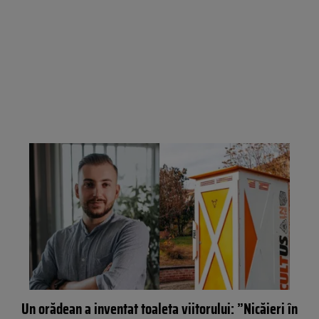
Un orădean a inventat toaleta viitorului: ”Nicăieri în