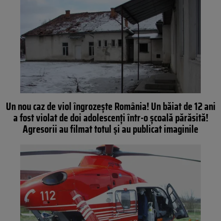
Un nou caz de viol îngrozeşte România! Un băiat de 12 ani
a fost violat de doi adolescenţi într-o şcoală părăsită!
Agresorii au filmat totul şi au publicat imaginile