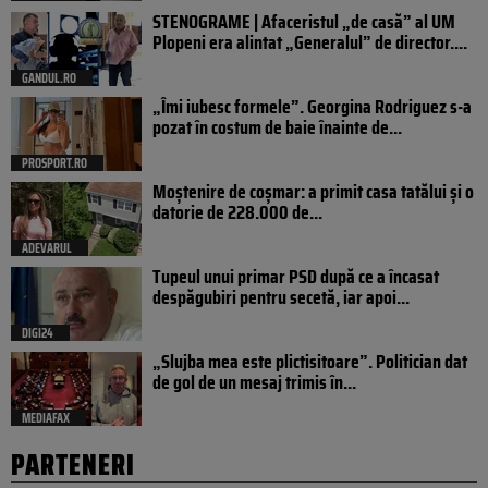
STENOGRAME | Afaceristul „de casă” al UM
Plopeni era alintat „Generalul” de director....
GANDUL.RO
„Îmi iubesc formele”. Georgina Rodriguez s-a
pozat în costum de baie înainte de...
PROSPORT.RO
Moștenire de coșmar: a primit casa tatălui și o
datorie de 228.000 de...
ADEVARUL
Tupeul unui primar PSD după ce a încasat
despăgubiri pentru secetă, iar apoi...
DIGI24
„Slujba mea este plictisitoare”. Politician dat
de gol de un mesaj trimis în...
MEDIAFAX
PARTENERI