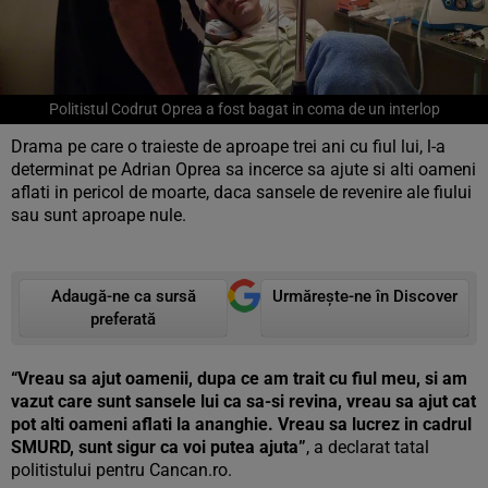
Politistul Codrut Oprea a fost bagat in coma de un interlop
Drama pe care o traieste de aproape trei ani cu fiul lui, l-a
determinat pe Adrian Oprea sa incerce sa ajute si alti oameni
aflati in pericol de moarte, daca sansele de revenire ale fiului
sau sunt aproape nule.
Adaugă-ne ca sursă
Urmărește-ne în Discover
preferată
“Vreau sa ajut oamenii, dupa ce am trait cu fiul meu, si am
vazut care sunt sansele lui ca sa-si revina, vreau sa ajut cat
pot alti oameni aflati la ananghie. Vreau sa lucrez in cadrul
SMURD, sunt sigur ca voi putea ajuta”
, a declarat tatal
politistului pentru Cancan.ro.