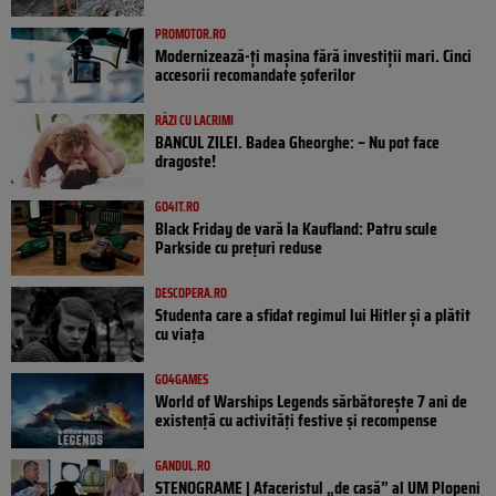
PROMOTOR.RO
Modernizează-ți mașina fără investiții mari. Cinci
accesorii recomandate șoferilor
RÂZI CU LACRIMI
BANCUL ZILEI. Badea Gheorghe: – Nu pot face
dragoste!
GO4IT.RO
Black Friday de vară la Kaufland: Patru scule
Parkside cu prețuri reduse
DESCOPERA.RO
Studenta care a sfidat regimul lui Hitler și a plătit
cu viața
GO4GAMES
World of Warships Legends sărbătorește 7 ani de
existență cu activități festive și recompense
GANDUL.RO
STENOGRAME | Afaceristul „de casă” al UM Plopeni