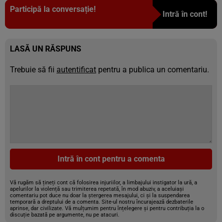
Participă la conversație!
Intră în cont!
LASĂ UN RĂSPUNS
Trebuie să fii
autentificat
pentru a publica un comentariu.
Intră în cont pentru a comenta
Vă rugăm să țineți cont că folosirea injuriilor, a limbajului instigator la ură, a
apelurilor la violență sau trimiterea repetată, în mod abuziv, a aceluiași
comentariu pot duce nu doar la ștergerea mesajului, ci și la suspendarea
temporară a dreptului de a comenta. Site-ul nostru încurajează dezbaterile
aprinse, dar civilizate. Vă mulțumim pentru înțelegere și pentru contribuția la o
discuție bazată pe argumente, nu pe atacuri.