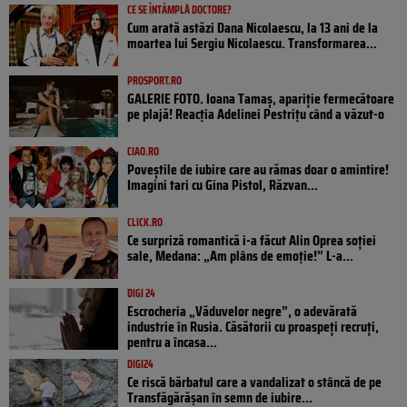
CE SE ÎNTÂMPLĂ DOCTORE?
Cum arată astăzi Dana Nicolaescu, la 13 ani de la
moartea lui Sergiu Nicolaescu. Transformarea...
PROSPORT.RO
GALERIE FOTO. Ioana Tamaş, apariție fermecătoare
pe plajă! Reacția Adelinei Pestrițu când a văzut-o
CIAO.RO
Poveştile de iubire care au rămas doar o amintire!
Imagini tari cu Gina Pistol, Răzvan...
CLICK.RO
Ce surpriză romantică i-a făcut Alin Oprea soției
sale, Medana: „Am plâns de emoție!” L-a...
DIGI 24
Escrocheria „Văduvelor negre”, o adevărată
industrie în Rusia. Căsătorii cu proaspeți recruți,
pentru a încasa...
DIGI24
Ce riscă bărbatul care a vandalizat o stâncă de pe
Transfăgărășan în semn de iubire...