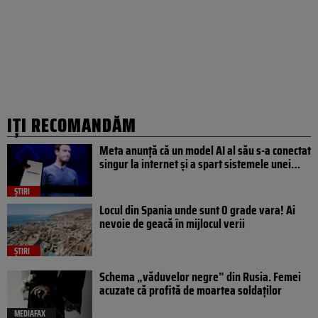
IȚI RECOMANDĂM
Meta anunță că un model AI al său s-a conectat
singur la internet și a spart sistemele unei…
ȘTIRI
Locul din Spania unde sunt 0 grade vara! Ai
nevoie de geacă în mijlocul verii
ȘTIRI
Schema „văduvelor negre” din Rusia. Femei
acuzate că profită de moartea soldaților
MEDIAFAX