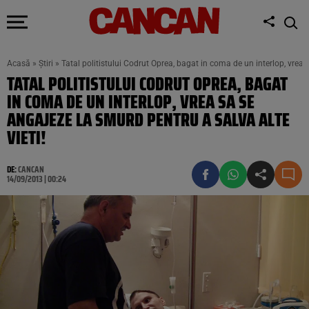
Acasă
»
Știri
»
Tatal politistului Codrut Oprea, bagat in coma de un interlop, vrea 
TATAL POLITISTULUI CODRUT OPREA, BAGAT
IN COMA DE UN INTERLOP, VREA SA SE
ANGAJEZE LA SMURD PENTRU A SALVA ALTE
VIETI!
DE:
CANCAN
14/09/2013 | 00:24