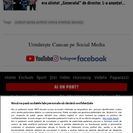
era alintat „Generalul” de director. L-a anunțat...
Tags:
codrut oprea politist coma interlop danezu
Urmărește Cancan pe Social Media
Home
Exclusiv
Sport
Știri
Video
Horoscop
Vedete
Paparazzi
AI UN PONT?
Scrie-ne pe Whatsapp
, sună la 0741226226 sau trimite mail la
pont@cancan.ro
Nouă ne pasă ca datele tale personale să rămână confidențiale
Noi și partenerii noștri
1017
stocăm și/sau accesăm informații pe dispozitivul dvs., precum identificatorii cookie
unici pentru prelucrarea datelor cu caracter personal. Puteți accepta sau gestiona preferințele dvs. făcând clic mai
Știri interne
Știri externe
Politică
jos, respectiv vă puteți opune utilizării unui interes legitim în orice moment pe pagina cu politica de
confidențialitate. Aceste alegeri vor fi raportate partenerilor noștri și nu vă vor afecta navigarea.
Mai multe detalii
Noi si partenerii nostri (retelele de socializare si agentiile de publicitate partenere, precum si furnizorii nostri de
servicii de date analitice) prelucram date pentru a permite website-ului sa functioneze, pentru a personaliza
Ultimele stiri
Diete
Insula Iubirii
Dictionar de vise
LIFE STYLE
continutul si anunturile publicitare afisate in functie de interesele si/sau profilul dvs., pentru a va oferi
functionalitati aferente retelelor de socializare si pentru a analiza traficul pe website. Beneficiati de drepturile