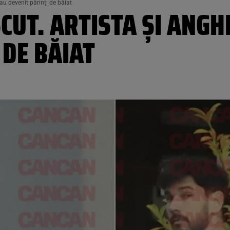
u devenit părinți de băiat
CUT. ARTISTA ȘI ANG
 DE BĂIAT