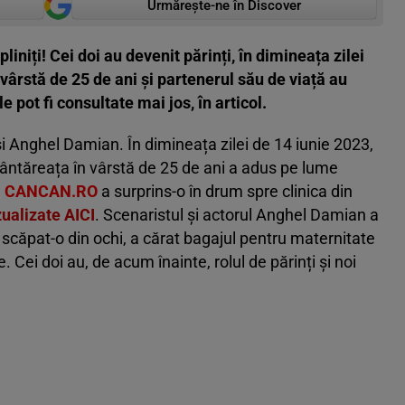
Urmărește-ne în Discover
niți! Cei doi au devenit părinți, în dimineața zilei
 vârstă de 25 de ani și partenerul său de viață au
e pot fi consultate mai jos, în articol.
i Anghel Damian. În dimineața zilei de 14 iunie 2023,
 Cântăreața în vârstă de 25 de ani a adus pe lume
e
CANCAN.RO
a surprins-o în drum spre clinica din
izualizate AICI
. Scenaristul și actorul Anghel Damian a
a scăpat-o din ochi, a cărat bagajul pentru maternitate
. Cei doi au, de acum înainte, rolul de părinți și noi