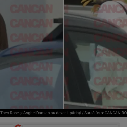
Theo Rose și Anghel Damian au devenit părinți / Sursă foto: CANCAN.RO