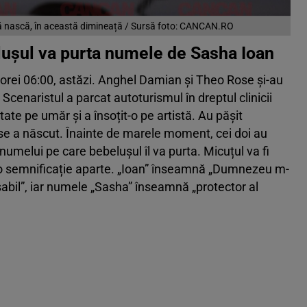
să nască, în această dimineață / Sursă foto: CANCAN.RO
ușul va purta numele de Sasha Ioan
rul orei 06:00, astăzi. Anghel Damian și Theo Rose și-au
 Scenaristul a parcat autoturismul în dreptul clinicii
ate pe umăr și a însoțit-o pe artistă. Au pășit
ose a născut. Înainte de marele moment, cei doi au
numelui pe care bebelușul îl va purta. Micuțul va fi
o semnificație aparte. „Ioan” înseamnă „Dumnezeu m-
sabil”, iar numele „Sasha” înseamnă „protector al