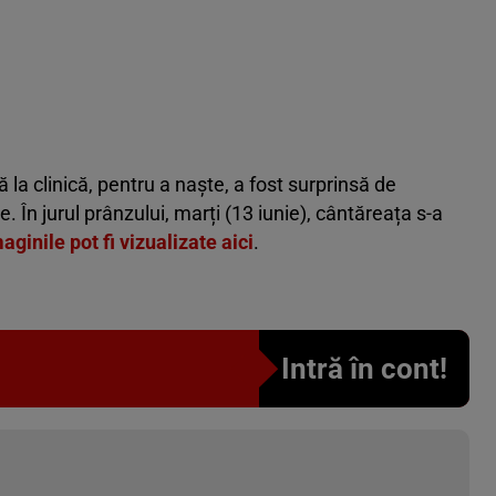
 la clinică, pentru a naște, a fost surprinsă de
. În jurul prânzului, marți (13 iunie), cântăreața s-a
aginile pot fi vizualizate aici
.
Intră în cont!