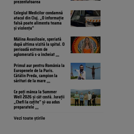
prezentatoarea
Colegiul Medicilor condamnă
atacul din Cluj. „O informație
falsă poate alimenta teama
și violența”
Mălina Avasiloaie, speriată
după ultima vizită la spital. O
perioadă extrem de
aglomerată s-a încheiat
...
Primul aur pentru România la
Europenele de la Paris.
Cătălin Preda, campion la
sărituri de la mare
...
Ce poți mânca la Summer
Well 2026 și cât costă. Jurații
„Chefi la cuțite” și-au adus
preparatele
...
Vezi toate știrile