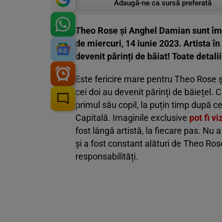
Adaugă-ne ca sursă preferată
Theo Rose și Anghel Damian sunt împli
de miercuri, 14 iunie 2023. Artista în
devenit părinți de băiat! Toate detaliil
Este fericire mare pentru Theo Rose ș
cei doi au devenit părinți de băiețel.
primul său copil, la puțin timp după c
Capitală. Imaginile exclusive
pot fi v
fost lângă artistă, la fiecare pas. Nu 
și a fost constant alături de Theo Rose
responsabilități.