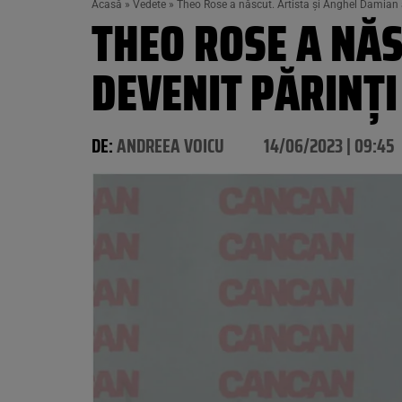
Acasă
»
Vedete
»
Theo Rose a născut. Artista și Anghel Damian a
THEO ROSE A NĂS
DEVENIT PĂRINȚI
DE:
ANDREEA VOICU
14/06/2023 | 09:45