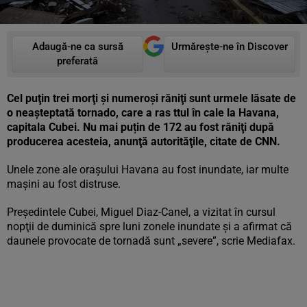
Adaugă-ne ca sursă
Urmărește-ne în Discover
preferată
Cel puţin trei morţi şi numeroşi răniţi sunt urmele lăsate de
o neașteptată tornado, care a ras ttul în cale la Havana,
capitala Cubei. Nu mai puțin de 172 au fost răniţi după
producerea acesteia, anunţă autorităţile, citate de CNN.
Unele zone ale oraşului Havana au fost inundate, iar multe
maşini au fost distruse.
Preşedintele Cubei, Miguel Diaz-Canel, a vizitat în cursul
nopţii de duminică spre luni zonele inundate şi a afirmat că
daunele provocate de tornadă sunt „severe”, scrie Mediafax.