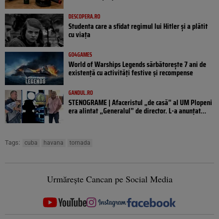
DESCOPERA.RO
Studenta care a sfidat regimul lui Hitler și a plătit
cu viața
GO4GAMES
World of Warships Legends sărbătorește 7 ani de
existență cu activități festive și recompense
GANDUL.RO
STENOGRAME | Afaceristul „de casă” al UM Plopeni
era alintat „Generalul” de director. L-a anunțat...
Tags:
cuba
havana
tornada
Urmărește Cancan pe Social Media