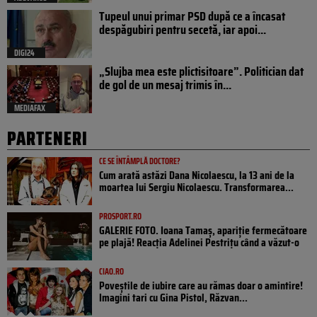
Tupeul unui primar PSD după ce a încasat
despăgubiri pentru secetă, iar apoi...
DIGI24
„Slujba mea este plictisitoare”. Politician dat
de gol de un mesaj trimis în...
MEDIAFAX
PARTENERI
CE SE ÎNTÂMPLĂ DOCTORE?
Cum arată astăzi Dana Nicolaescu, la 13 ani de la
moartea lui Sergiu Nicolaescu. Transformarea...
PROSPORT.RO
GALERIE FOTO. Ioana Tamaş, apariție fermecătoare
pe plajă! Reacția Adelinei Pestrițu când a văzut-o
CIAO.RO
Poveştile de iubire care au rămas doar o amintire!
Imagini tari cu Gina Pistol, Răzvan...