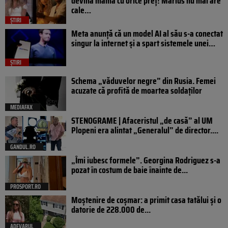
devină mamă cu orice preț! Marius nu mai are
cale…
ȘTIRI
Meta anunță că un model AI al său s-a conectat
singur la internet și a spart sistemele unei…
ȘTIRI
Schema „văduvelor negre” din Rusia. Femei
acuzate că profită de moartea soldaților
MEDIAFAX
STENOGRAME | Afaceristul „de casă” al UM
Plopeni era alintat „Generalul” de director....
GANDUL.RO
„Îmi iubesc formele”. Georgina Rodriguez s-a
pozat în costum de baie înainte de...
PROSPORT.RO
Moștenire de coșmar: a primit casa tatălui și o
datorie de 228.000 de...
ADEVARUL