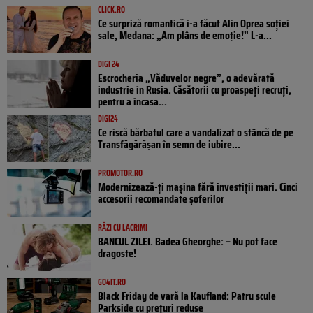
CLICK.RO
Ce surpriză romantică i-a făcut Alin Oprea soției
sale, Medana: „Am plâns de emoție!” L-a...
DIGI 24
Escrocheria „Văduvelor negre”, o adevărată
industrie în Rusia. Căsătorii cu proaspeți recruți,
pentru a încasa...
DIGI24
Ce riscă bărbatul care a vandalizat o stâncă de pe
Transfăgărășan în semn de iubire...
PROMOTOR.RO
Modernizează-ți mașina fără investiții mari. Cinci
accesorii recomandate șoferilor
RÂZI CU LACRIMI
BANCUL ZILEI. Badea Gheorghe: – Nu pot face
dragoste!
GO4IT.RO
Black Friday de vară la Kaufland: Patru scule
Parkside cu prețuri reduse