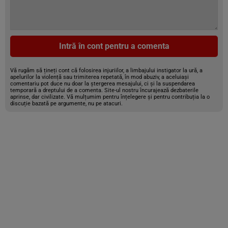
Intră în cont pentru a comenta
Vă rugăm să țineți cont că folosirea injuriilor, a limbajului instigator la ură, a
apelurilor la violență sau trimiterea repetată, în mod abuziv, a aceluiași
comentariu pot duce nu doar la ștergerea mesajului, ci și la suspendarea
temporară a dreptului de a comenta. Site-ul nostru încurajează dezbaterile
aprinse, dar civilizate. Vă mulțumim pentru înțelegere și pentru contribuția la o
discuție bazată pe argumente, nu pe atacuri.