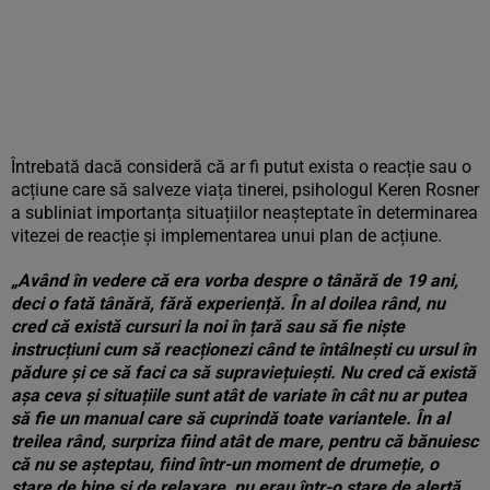
Întrebată dacă consideră că ar fi putut exista o reacție sau o
acțiune care să salveze viața tinerei, psihologul Keren Rosner
a subliniat importanța situațiilor neașteptate în determinarea
vitezei de reacție și implementarea unui plan de acțiune.
„Având în vedere că era vorba despre o tânără de 19 ani,
deci o fată tânără, fără experiență. În al doilea rând, nu
cred că există cursuri la noi în țară sau să fie niște
instrucțiuni cum să reacționezi când te întâlnești cu ursul în
pădure și ce să faci ca să supraviețuiești. Nu cred că există
așa ceva și situațiile sunt atât de variate în cât nu ar putea
să fie un manual care să cuprindă toate variantele. În al
treilea rând, surpriza fiind atât de mare, pentru că bănuiesc
că nu se așteptau, fiind într-un moment de drumeție, o
stare de bine și de relaxare, nu erau într-o stare de alertă,