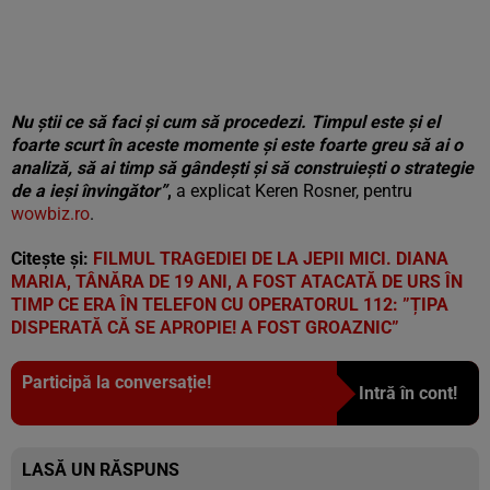
Nu știi ce să faci și cum să procedezi. Timpul este și el
foarte scurt în aceste momente și este foarte greu să ai o
analiză, să ai timp să gândești și să construiești o strategie
de a ieși învingător”
,
a explicat Keren Rosner, pentru
wowbiz.ro
.
Citește și:
FILMUL TRAGEDIEI DE LA JEPII MICI. DIANA
MARIA, TÂNĂRA DE 19 ANI, A FOST ATACATĂ DE URS ÎN
TIMP CE ERA ÎN TELEFON CU OPERATORUL 112: ”ȚIPA
DISPERATĂ CĂ SE APROPIE! A FOST GROAZNIC”
Participă la conversație!
Intră în cont!
LASĂ UN RĂSPUNS