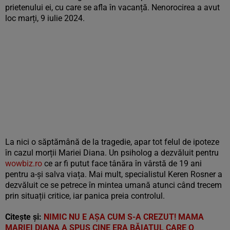
prietenului ei, cu care se afla în vacanță. Nenorocirea a avut
loc marți, 9 iulie 2024.
La nici o săptămână de la tragedie, apar tot felul de ipoteze
în cazul morții Mariei Diana. Un psiholog a dezvăluit pentru
wowbiz.ro
ce ar fi putut face tânăra în vârstă de 19 ani
pentru a-și salva viața. Mai mult, specialistul Keren Rosner a
dezvăluit ce se petrece în mintea umană atunci când trecem
prin situații critice, iar panica preia controlul.
Citește și:
NIMIC NU E AŞA CUM S-A CREZUT! MAMA
MARIEI DIANA A SPUS CINE ERA BĂIATUL CARE O