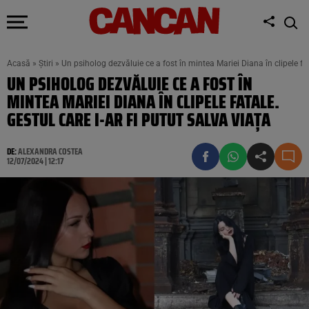
Acasă
»
Știri
»
Un psiholog dezvăluie ce a fost în mintea Mariei Diana în clipele fata
UN PSIHOLOG DEZVĂLUIE CE A FOST ÎN
MINTEA MARIEI DIANA ÎN CLIPELE FATALE.
GESTUL CARE I-AR FI PUTUT SALVA VIAŢA
DE:
ALEXANDRA COSTEA
12/07/2024 | 12:17