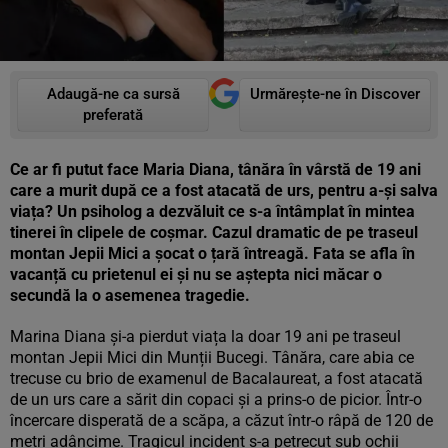
Adaugă-ne ca sursă
Urmărește-ne în Discover
preferată
Ce ar fi putut face Maria Diana, tânăra în vârstă de 19 ani
care a murit după ce a fost atacată de urs, pentru a-și salva
viața? Un psiholog a dezvăluit ce s-a întâmplat în mintea
tinerei în clipele de coșmar. Cazul dramatic de pe traseul
montan Jepii Mici a șocat o țară întreagă. Fata se afla în
vacanță cu prietenul ei și nu se aștepta nici măcar o
secundă la o asemenea tragedie.
Marina Diana și-a pierdut viața la doar 19 ani pe traseul
montan Jepii Mici din Munții Bucegi. Tânăra, care abia ce
trecuse cu brio de examenul de Bacalaureat, a fost atacată
de un urs care a sărit din copaci și a prins-o de picior. Într-o
încercare disperată de a scăpa, a căzut într-o râpă de 120 de
metri adâncime. Tragicul incident s-a petrecut sub ochii