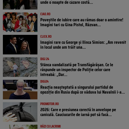
unde o noapte de cazare costă...
CIAO.RO
Poveştile de iubire care au rămas doar o amintire!
Imagini tari cu Gina Pistol, Răzvan...
CLICK.RO
Imagini rare cu George și Ilinca Simion: „Am revenit
în locul unde am trăit una...
DIGI 24
Stânca vandalizată pe Transfăgărășan. Ce le
răspunde un inspector de Poliție celor care
întreabă: „Dar...
DIGI24
Reacția neașteptată a singurului partidul de
opoziţie din Rusia după ce văduva lui Navalnîi i-a...
PROMOTOR.RO
2026: Care e presiunea corectă în anvelope pe
caniculă. Cauciucurile de iarnă pot să facă...
RÂZI CU LACRIMI