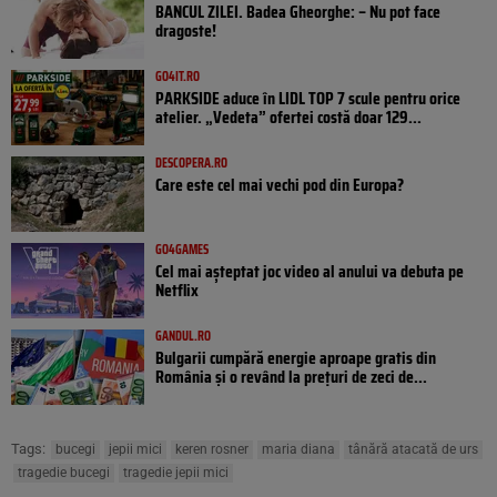
BANCUL ZILEI. Badea Gheorghe: – Nu pot face
dragoste!
GO4IT.RO
PARKSIDE aduce în LIDL TOP 7 scule pentru orice
atelier. „Vedeta” ofertei costă doar 129...
DESCOPERA.RO
Care este cel mai vechi pod din Europa?
GO4GAMES
Cel mai așteptat joc video al anului va debuta pe
Netflix
GANDUL.RO
Bulgarii cumpără energie aproape gratis din
România și o revând la prețuri de zeci de...
Tags:
bucegi
jepii mici
keren rosner
maria diana
tânără atacată de urs
tragedie bucegi
tragedie jepii mici