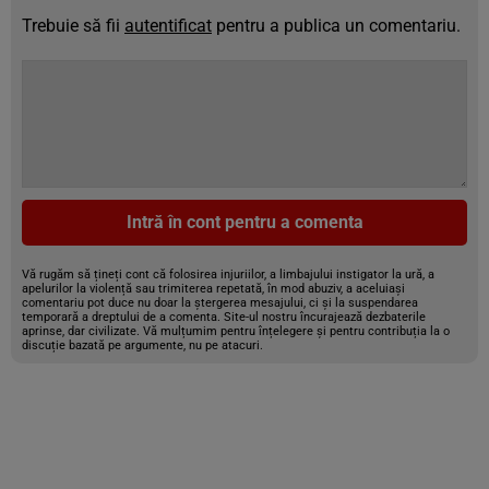
Trebuie să fii
autentificat
pentru a publica un comentariu.
Intră în cont pentru a comenta
Vă rugăm să țineți cont că folosirea injuriilor, a limbajului instigator la ură, a
apelurilor la violență sau trimiterea repetată, în mod abuziv, a aceluiași
comentariu pot duce nu doar la ștergerea mesajului, ci și la suspendarea
temporară a dreptului de a comenta. Site-ul nostru încurajează dezbaterile
aprinse, dar civilizate. Vă mulțumim pentru înțelegere și pentru contribuția la o
discuție bazată pe argumente, nu pe atacuri.