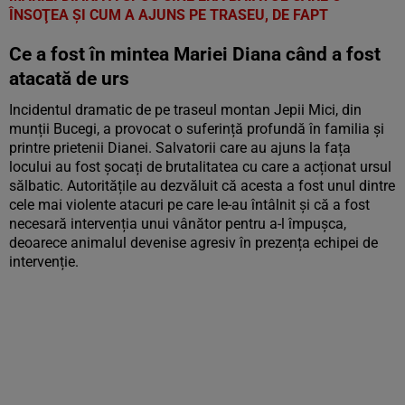
ÎNSOŢEA ŞI CUM A AJUNS PE TRASEU, DE FAPT
Ce a fost în mintea Mariei Diana când a fost
atacată de urs
Incidentul dramatic de pe traseul montan Jepii Mici, din
munții Bucegi, a provocat o suferință profundă în familia și
printre prietenii Dianei. Salvatorii care au ajuns la fața
locului au fost șocați de brutalitatea cu care a acționat ursul
sălbatic. Autoritățile au dezvăluit că acesta a fost unul dintre
cele mai violente atacuri pe care le-au întâlnit și că a fost
necesară intervenția unui vânător pentru a-l împușca,
deoarece animalul devenise agresiv în prezența echipei de
intervenție.