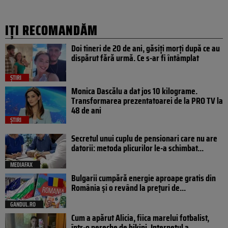
IȚI RECOMANDĂM
Doi tineri de 20 de ani, găsiți morți după ce au
dispărut fără urmă. Ce s-ar fi întâmplat
ȘTIRI
Monica Dascălu a dat jos 10 kilograme.
Transformarea prezentatoarei de la PRO TV la
48 de ani
ȘTIRI
Secretul unui cuplu de pensionari care nu are
datorii: metoda plicurilor le-a schimbat...
MEDIAFAX
Bulgarii cumpără energie aproape gratis din
România și o revând la prețuri de...
GANDUL.RO
Cum a apărut Alicia, fiica marelui fotbalist,
într-o pereche de bikini. Internetul a...