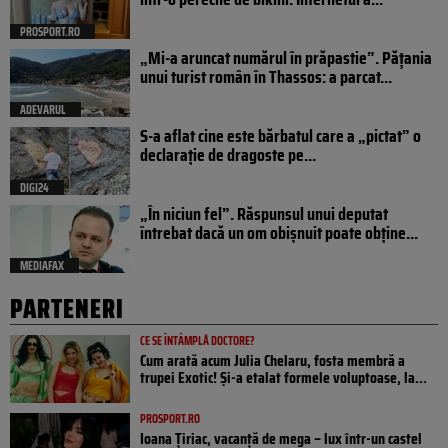
PROSPORT.RO
„Mi-a aruncat numărul în prăpastie”. Pățania
unui turist român în Thassos: a parcat...
ADEVARUL
S-a aflat cine este bărbatul care a „pictat” o
declarație de dragoste pe...
DIGI24
„În niciun fel”. Răspunsul unui deputat
întrebat dacă un om obișnuit poate obține...
MEDIAFAX
PARTENERI
CE SE ÎNTÂMPLĂ DOCTORE?
Cum arată acum Julia Chelaru, fosta membră a
trupei Exotic! Și-a etalat formele voluptoase, la...
PROSPORT.RO
Ioana Țiriac, vacanță de mega – lux într-un castel