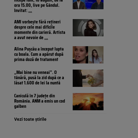
ora 15.00, live pe Gândul.
Invitat:
...
AMI vorbește fără rețineri
despre cele mai dificile
momente din carieră. Artista
a avut nevoie de
...
Alina Pușcău a început lupta
cu boala. Cum a apărut după
prima doză de tratament
„Mai bine nu veneai”. O
tânără, pusă la zid după ce a
lăsat 1.600 de lei la nuntă
Caniculă în 7 județe din
România. ANM a emis un cod
galben
Vezi toate știrile