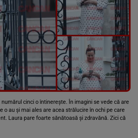
Vezi galeria foto
7 poze
 numărul cinci o întinerește. În imagini se vede că are
o au și mai ales are acea strălucire în ochi pe care
t. Laura pare foarte sănătoasă și zdravănă. Zici că