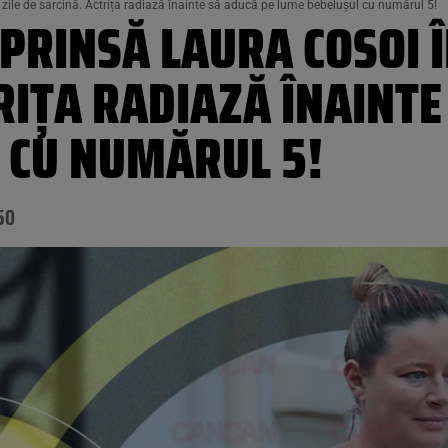
 zile de sarcină. Actrița radiază înainte să aducă pe lume bebelușul cu numărul 5!
PRINSĂ LAURA COSOI Î
RIȚA RADIAZĂ ÎNAINTE
 CU NUMĂRUL 5!
50