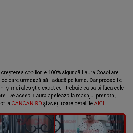
i creșterea copiilor, e 100% sigur că Laura Cosoi are
uș pe care urmează să-l aducă pe lume. Dar probabil e
 și mai ales știe exact ce-i trebuie ca să-și facă cele
ate. De aceea, Laura apelează la masajul prenatal,
tot la
CANCAN.RO
și aveți toate detaliile
AICI
.