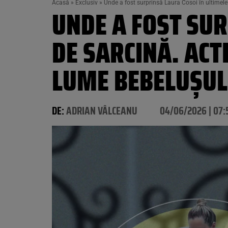
Acasă
»
Exclusiv
»
Unde a fost surprinsă Laura Cosoi în ultimele
UNDE A FOST SUR
DE SARCINĂ. ACT
LUME BEBELUȘUL
DE:
ADRIAN VÂLCEANU
04/06/2026 | 07: