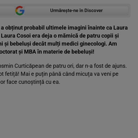
Urmărește-ne în Discover
a obținut probabil ultimele imagini înainte ca Laura
 Laura Cosoi era deja o mămică de patru copii și
ni și bebeluși decât mulți medici ginecologi. Am
octorat și MBA în materie de bebeluși!
Cosmin Curticăpean de patru ori, dar n-a fost de ajuns.
e tot fetiță! Mai e puțin până când micuța va veni pe
 vor face cunoștință cu ea.