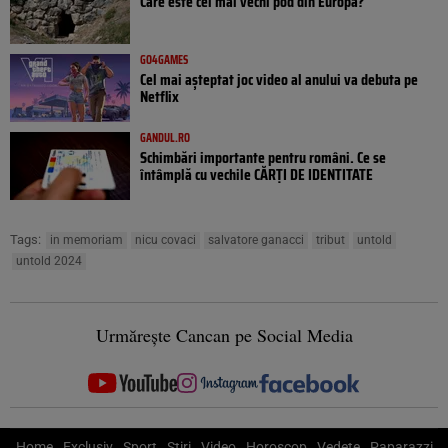
Care este cel mai vechi pod din Europa?
GO4GAMES
Cel mai așteptat joc video al anului va debuta pe
Netflix
GANDUL.RO
Schimbări importante pentru români. Ce se
întâmplă cu vechile CĂRȚI DE IDENTITATE
Tags:
in memoriam
nicu covaci
salvatore ganacci
tribut
untold
untold 2024
Urmărește Cancan pe Social Media
Home
Exclusiv
Sport
Știri
Video
Horoscop
Vedete
Paparazzi