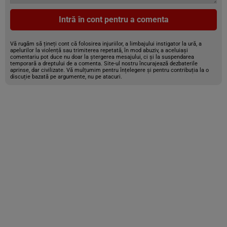
Intră în cont pentru a comenta
Vă rugăm să țineți cont că folosirea injuriilor, a limbajului instigator la ură, a
apelurilor la violență sau trimiterea repetată, în mod abuziv, a aceluiași
comentariu pot duce nu doar la ștergerea mesajului, ci și la suspendarea
temporară a dreptului de a comenta. Site-ul nostru încurajează dezbaterile
aprinse, dar civilizate. Vă mulțumim pentru înțelegere și pentru contribuția la o
discuție bazată pe argumente, nu pe atacuri.