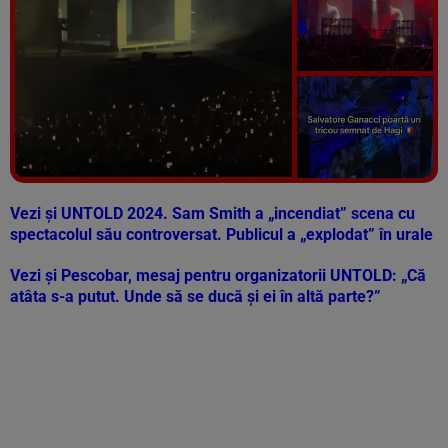
Vezi galeria foto
4 poze
Vezi și
UNTOLD 2024. Sam Smith a „incendiat” scena cu
spectacolul său controversat. Publicul a „explodat” în urale
Vezi și
Pescobar, mesaj pentru organizatorii UNTOLD: „Că
atâta s-a putut. Unde să se ducă și ei în altă parte?”