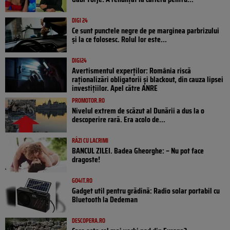
DIGI 24
Ce sunt punctele negre de pe marginea parbrizului
și la ce folosesc. Rolul lor este...
DIGI24
Avertismentul experților: România riscă
raționalizări obligatorii și blackout, din cauza lipsei
investițiilor. Apel către ANRE
PROMOTOR.RO
Nivelul extrem de scăzut al Dunării a dus la o
descoperire rară. Era acolo de...
RÂZI CU LACRIMI
BANCUL ZILEI. Badea Gheorghe: – Nu pot face
dragoste!
GO4IT.RO
Gadget util pentru grădină: Radio solar portabil cu
Bluetooth la Dedeman
DESCOPERA.RO