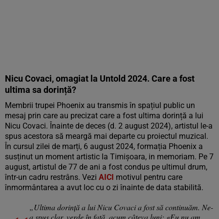
Nicu Covaci, omagiat la Untold 2024. Care a fost
ultima sa dorință?
Membrii trupei Phoenix au transmis în spațiul public un
mesaj prin care au precizat care a fost ultima dorință a lui
Nicu Covaci. Înainte de deces (d. 2 august 2024), artistul le-a
spus acestora să meargă mai departe cu proiectul muzical.
În cursul zilei de marți, 6 august 2024, formația Phoenix a
susținut un moment artistic la Timișoara, in memoriam. Pe 7
august, artistul de 77 de ani a fost condus pe ultimul drum,
într-un cadru restrâns. Vezi
AICI
motivul pentru care
înmormântarea a avut loc cu o zi înainte de data stabilită.
„Ultima dorință a lui Nicu Covaci a fost să continuăm. Ne-
a spus clar, verde în faţă, acum câteva luni: «Eu nu am