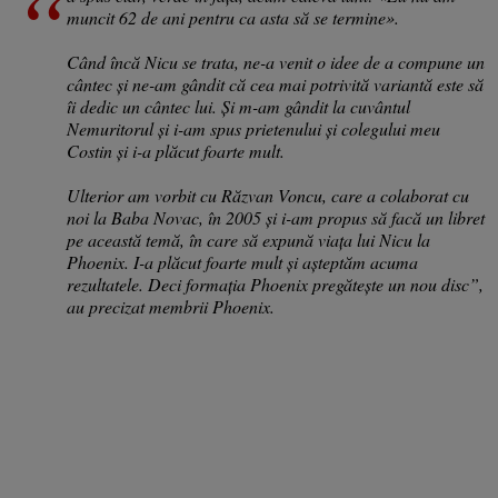
muncit 62 de ani pentru ca asta să se termine».
Când încă Nicu se trata, ne-a venit o idee de a compune un
cântec şi ne-am gândit că cea mai potrivită variantă este să
îi dedic un cântec lui. Şi m-am gândit la cuvântul
Nemuritorul şi i-am spus prietenului şi colegului meu
Costin şi i-a plăcut foarte mult.
Ulterior am vorbit cu Răzvan Voncu, care a colaborat cu
noi la Baba Novac, în 2005 şi i-am propus să facă un libret
pe această temă, în care să expună viaţa lui Nicu la
Phoenix. I-a plăcut foarte mult şi aşteptăm acuma
rezultatele. Deci formaţia Phoenix pregăteşte un nou disc”,
au precizat membrii Phoenix.