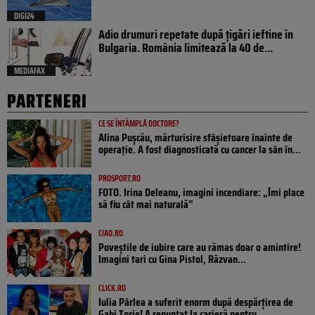
DIGI24
Adio drumuri repetate după țigări ieftine în
Bulgaria. România limitează la 40 de...
MEDIAFAX
PARTENERI
CE SE ÎNTÂMPLĂ DOCTORE?
Alina Pușcău, mărturisire sfâșietoare înainte de
operație. A fost diagnosticată cu cancer la sân în...
PROSPORT.RO
FOTO. Irina Deleanu, imagini incendiare: „Îmi place
să fiu cât mai naturală”
CIAO.RO
Poveştile de iubire care au rămas doar o amintire!
Imagini tari cu Gina Pistol, Răzvan...
CLICK.RO
Iulia Pârlea a suferit enorm după despărțirea de
Gabi Torje! A renunțat la carieră pentru...