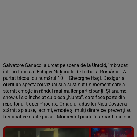
Salvatore Ganacci a urcat pe scena de la Untold, îmbrăcat
într-un tricou al Echipei Naționale de fotbal a României. A
purtat tricoul cu numărul 10 – Gheorghe Hagi. Desigur, a
oferit un spectacol vizual și a susținut un moment care a
stârnit emoție în rândul mai multor participanți. Și anume,
show-ul s-a încheiat cu piesa „Nunta”, care face parte din
repertoriul trupei Phoenix. Omagiul adus lui Nicu Covaci a
stârnit aplauze, lacrimi, emoție și mulți dintre cei prezenți au
fredonat versurile piesei. Momentul poate fi urmărit mai sus.