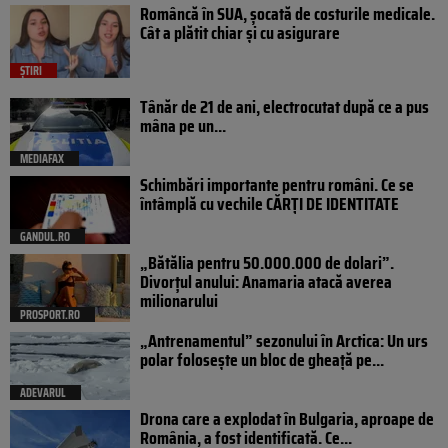
Româncă în SUA, șocată de costurile medicale.
Cât a plătit chiar și cu asigurare
ȘTIRI
Tânăr de 21 de ani, electrocutat după ce a pus
mâna pe un...
MEDIAFAX
Schimbări importante pentru români. Ce se
întâmplă cu vechile CĂRȚI DE IDENTITATE
GANDUL.RO
„Bătălia pentru 50.000.000 de dolari”.
Divorțul anului: Anamaria atacă averea
milionarului
PROSPORT.RO
„Antrenamentul” sezonului în Arctica: Un urs
polar folosește un bloc de gheață pe...
ADEVARUL
Drona care a explodat în Bulgaria, aproape de
România, a fost identificată. Ce...