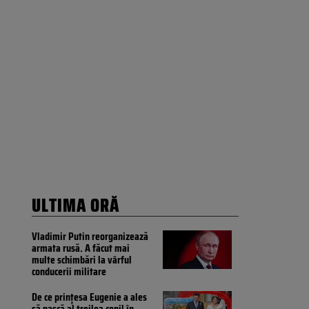
ULTIMA ORĂ
Vladimir Putin reorganizează
armata rusă. A făcut mai
multe schimbări la vârful
conducerii militare
De ce prințesa Eugenie a ales
să nască al treilea copil în