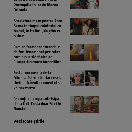
Portugalia în loc de Marea
Britanie.
...
Sperietură mare pentru Anca
Serea în timpul călătoriei cu
trenul, în Italia: „Nu știm ce
putem
...
Cum se formează tornadele
de foc, fenomenul periculos
care a pus stăpânire pe
Europa din cauza incendiilor
Fosta concurentă de la
Mireasa își vinde afacerea la
cheie: „A venit momentul să
vă povestesc”
Ce conține punga antirisipă
de la Lidl. Costă doar 5 lei în
România
Vezi toate știrile