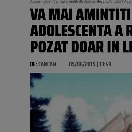
Acasă
»
Știri
»
Va mai amintiti de Sabina, eleva cu tricolor? Adole
VA MAI AMINTITI
ADOLESCENTA A R
POZAT DOAR IN L
DE:
CANCAN
05/06/2015 | 13:49