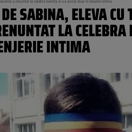
scenta a renuntat la celebra bentita si s-a pozat doar in lenjerie intima
 DE SABINA, ELEVA CU
ENUNTAT LA CELEBRA B
ENJERIE INTIMA