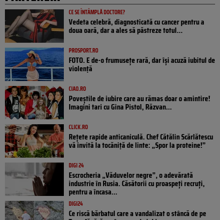
CE SE ÎNTÂMPLĂ DOCTORE?
Vedeta celebră, diagnosticată cu cancer pentru a
doua oară, dar a ales să păstreze totul...
PROSPORT.RO
FOTO. E de-o frumusețe rară, dar își acuză iubitul de
violență
CIAO.RO
Poveştile de iubire care au rămas doar o amintire!
Imagini tari cu Gina Pistol, Răzvan...
CLICK.RO
Rețete rapide anticaniculă. Chef Cătălin Scărlătescu
vă invită la tocăniță de linte: „Spor la proteine!”
DIGI 24
Escrocheria „Văduvelor negre”, o adevărată
industrie în Rusia. Căsătorii cu proaspeți recruți,
pentru a încasa...
DIGI24
Ce riscă bărbatul care a vandalizat o stâncă de pe