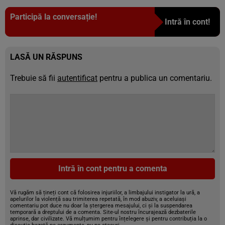
Participă la conversație!
Intră în cont!
LASĂ UN RĂSPUNS
Trebuie să fii
autentificat
pentru a publica un comentariu.
Intră în cont pentru a comenta
Vă rugăm să țineți cont că folosirea injuriilor, a limbajului instigator la ură, a
apelurilor la violență sau trimiterea repetată, în mod abuziv, a aceluiași
comentariu pot duce nu doar la ștergerea mesajului, ci și la suspendarea
temporară a dreptului de a comenta. Site-ul nostru încurajează dezbaterile
aprinse, dar civilizate. Vă mulțumim pentru înțelegere și pentru contribuția la o