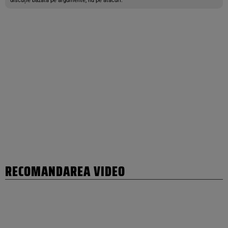
discuție bazată pe argumente, nu pe atacuri.
RECOMANDAREA VIDEO