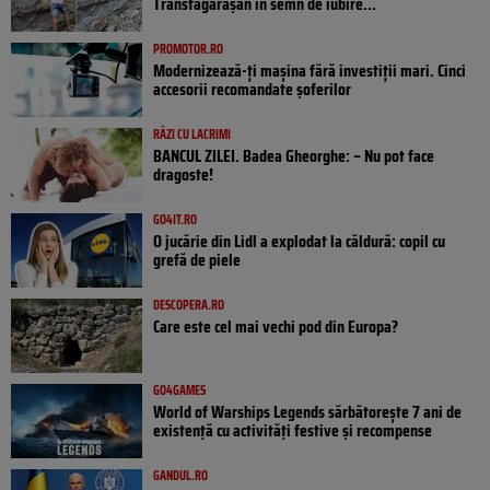
Transfăgărășan în semn de iubire...
PROMOTOR.RO
Modernizează-ți mașina fără investiții mari. Cinci
accesorii recomandate șoferilor
RÂZI CU LACRIMI
BANCUL ZILEI. Badea Gheorghe: – Nu pot face
dragoste!
GO4IT.RO
O jucărie din Lidl a explodat la căldură: copil cu
grefă de piele
DESCOPERA.RO
Care este cel mai vechi pod din Europa?
GO4GAMES
World of Warships Legends sărbătorește 7 ani de
existență cu activități festive și recompense
GANDUL.RO