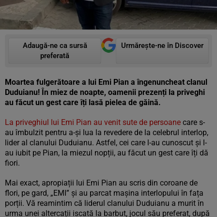
Adaugă-ne ca sursă
Urmărește-ne în Discover
preferată
Moartea fulgerătoare a lui Emi Pian a îngenuncheat clanul
Duduianu! În miez de noapte, oamenii prezenți la priveghi
au făcut un gest care îți lasă pielea de găină.
La priveghiul lui Emi Pian au venit sute de persoane
care s-
au îmbulzit pentru a-și lua la revedere de la celebrul interlop,
lider al clanului Duduianu. Astfel, cei care l-au cunoscut și l-
au iubit pe Pian, la miezul nopții, au făcut un gest care îți dă
fiori.
Mai exact, apropiații lui Emi Pian au scris din coroane de
flori, pe gard, „EMI” și au parcat mașina interlopului în fața
porții. Vă reamintim că liderul clanului Duduianu a murit în
urma unei altercații iscată la barbut, jocul său preferat, după