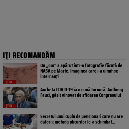
IȚI RECOMANDĂM
Un „om” a apărut într-o fotografie făcută de
NASA pe Marte. Imaginea care i-a uimit pe
internauți
ȘTIRI
Ancheta COVID-19 ia o nouă turnură. Anthony
Fauci, găsit vinovat de sfidarea Congresului
ȘTIRI
Secretul unui cuplu de pensionari care nu are
datorii: metoda plicurilor le-a schimbat...