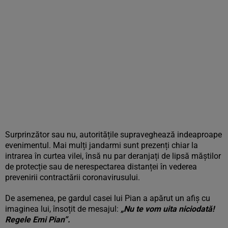
Surprinzător sau nu, autoritățile supraveghează indeaproape
evenimentul. Mai mulți jandarmi sunt prezenți chiar la
intrarea în curtea vilei, însă nu par deranjați de lipsă măștilor
de protecție sau de nerespectarea distanței în vederea
prevenirii contractării coronavirusului.
De asemenea, pe gardul casei lui Pian a apărut un afiș cu
imaginea lui, însoțit de mesajul:
„Nu te vom uita niciodată!
Regele Emi Pian”.