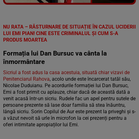
Vezi galeria foto
6 poze
NU RATA – RĂSTURNARE DE SITUAȚIE ÎN CAZUL UCIDERII
LUI EMI PIAN! CINE ESTE CRIMINALUL ȘI CUM S-A
PRODUS MOARTEA
Formația lui Dan Bursuc va cânta la
înmormântare
Sicriul a fost adus la casa acestuia, situată chiar vizavi de
Penitenciarul Rahova
, acolo unde este încarcerat tatăl său,
Nicolae Duduianu. Pe acordurile formației lui Dan Bursuc,
Emi a fost primit cu aplauze, chiar dacă de această dată a
venit acasă într-un sicriu. Rudele fac un apel pentru sutele de
persoane prezente să lase doar familia să stea înăuntru,
lângă sicriu. Sorin Copilul de Aur este prezent la priveghi și s-
a văzut nevoit să urle în microfon la cei prezenți pentru a
oferi intimitate apropiaților lui Emi.