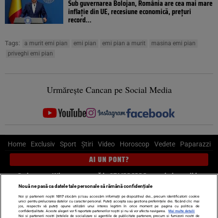
Sub guvernarea Bolojan, România are cea mai mare
inflație din UE, recesiune economică, prețuri
record...
Tags:
a murit emi pian
emi pian
emi pian a murit
masina emi pian
priveghi emi pian
Urmărește Cancan pe Social Media
Home
Exclusiv
Sport
Știri
Video
Horoscop
Vedete
Paparazzi
AI UN PONT?
Scrie-ne pe Whatsapp
, sună la 0741226226 sau trimite mail la
pont@cancan.ro
Nouă ne pasă ca datele tale personale să rămână confidențiale
Noi și partenerii noștri
1017
stocăm și/sau accesăm informații pe dispozitivul dvs., precum identificatorii cookie
unici pentru prelucrarea datelor cu caracter personal. Puteți accepta sau gestiona preferințele dvs. făcând clic mai
Știri interne
Știri externe
Politică
jos, respectiv vă puteți opune utilizării unui interes legitim în orice moment pe pagina cu politica de
confidențialitate. Aceste alegeri vor fi raportate partenerilor noștri și nu vă vor afecta navigarea.
Mai multe detalii
Noi si partenerii nostri (retelele de socializare si agentiile de publicitate partenere, precum si furnizorii nostri de