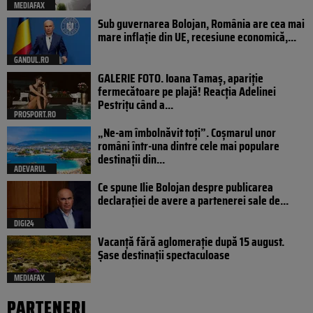
MEDIAFAX
Sub guvernarea Bolojan, România are cea mai
mare inflație din UE, recesiune economică,...
GANDUL.RO
GALERIE FOTO. Ioana Tamaş, apariție
fermecătoare pe plajă! Reacția Adelinei
Pestrițu când a...
PROSPORT.RO
„Ne-am îmbolnăvit toți”. Coșmarul unor
români într-una dintre cele mai populare
destinații din...
ADEVARUL
Ce spune Ilie Bolojan despre publicarea
declarației de avere a partenerei sale de...
DIGI24
Vacanță fără aglomerație după 15 august.
Șase destinații spectaculoase
MEDIAFAX
PARTENERI