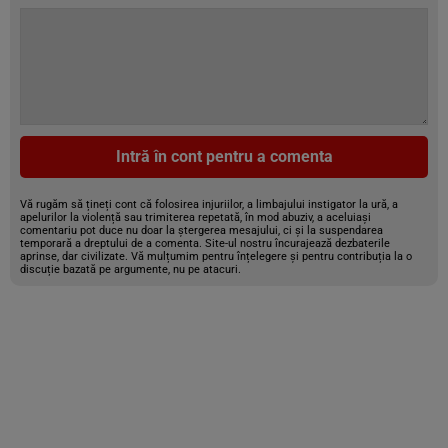
Intră în cont pentru a comenta
Vă rugăm să țineți cont că folosirea injuriilor, a limbajului instigator la ură, a
apelurilor la violență sau trimiterea repetată, în mod abuziv, a aceluiași
comentariu pot duce nu doar la ștergerea mesajului, ci și la suspendarea
temporară a dreptului de a comenta. Site-ul nostru încurajează dezbaterile
aprinse, dar civilizate. Vă mulțumim pentru înțelegere și pentru contribuția la o
discuție bazată pe argumente, nu pe atacuri.