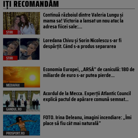
IȚI RECOMANDĂM
Continuă războiul dintre Valeria Lungu și
mama sa! Victoria a lansat un nou atac la
adresa fiicei sale:…
ȘTIRI
Loredana Chivu și Sorin Nicolescu s-ar fi
despărțit. Când s-a produs separarea
ȘTIRI
Economia Europei, „ARSĂ” de caniculă: 180 de
miliarde de euro s-ar putea pierde...
MEDIAFAX
Acordul de la Mecca. Experții Atlantic Council
explică pactul de apărare comună semnat...
GANDUL.RO
FOTO. Irina Deleanu, imagini incendiare: „Îmi
place să fiu cât mai naturală”
PROSPORT.RO