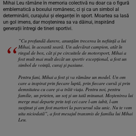
Mihai Leu rămâne în memoria colectivă nu doar ca o figură
emblematică a boxului românesc, ci și ca un simbol al
determinării, curajului și eleganței în sport. Moartea sa lasă
un gol imens, dar moștenirea sa va dăinui, inspirând
generații întregi de tineri sportivi.
”Cu profundă durere, anunțăm trecerea în neființă a lui
Mihai, în această seară. Un adevărat campion, atât în
ringul de box, cât și pe circuitele de motorsport, Mihai a
fost mult mai mult decât un sportiv excepțional, a fost un
simbol de voință, curaj și pasiune.
Pentru fani, Mihai a fost și va rămâne un model. Un om
care a inspirat prin fiecare luptă, prin fiecare cursă și prin
demnitatea cu care și-a trăit viața. Pentru noi, pentru
familie, un prieten, un soț și un tată minunat. Moștenirea lui
merge mai departe prin toți cei care l-am iubit, l-am
susținut și am fost martori la parcursul său unic. Nu te vom
uita niciodată”, a fost mesajul transmis de familia lui Mihai
Leu.