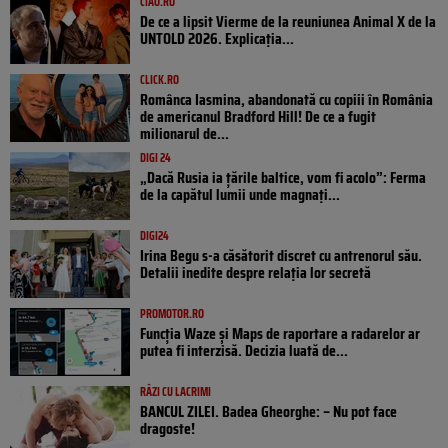
CIAO.RO
De ce a lipsit Vierme de la reuniunea Animal X de la
UNTOLD 2026. Explicația...
CLICK.RO
Românca Iasmina, abandonată cu copiii în România
de americanul Bradford Hill! De ce a fugit
milionarul de...
DIGI 24
„Dacă Rusia ia țările baltice, vom fi acolo”: Ferma
de la capătul lumii unde magnați...
DIGI24
Irina Begu s-a căsătorit discret cu antrenorul său.
Detalii inedite despre relația lor secretă
PROMOTOR.RO
Funcția Waze și Maps de raportare a radarelor ar
putea fi interzisă. Decizia luată de...
RÂZI CU LACRIMI
BANCUL ZILEI. Badea Gheorghe: – Nu pot face
dragoste!