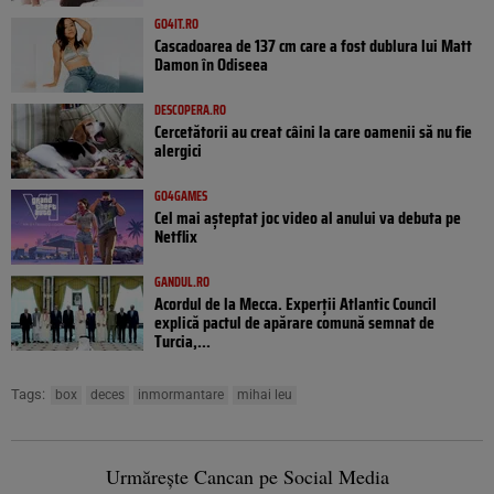
GO4IT.RO
Cascadoarea de 137 cm care a fost dublura lui Matt
Damon în Odiseea
DESCOPERA.RO
Cercetătorii au creat câini la care oamenii să nu fie
alergici
GO4GAMES
Cel mai așteptat joc video al anului va debuta pe
Netflix
GANDUL.RO
Acordul de la Mecca. Experții Atlantic Council
explică pactul de apărare comună semnat de
Turcia,...
Tags:
box
deces
inmormantare
mihai leu
Urmărește Cancan pe Social Media