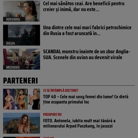
Cel mai sănătos ceai. Are beneficii pentru
creier și inimă, dar nu este...
ADEVARUL
Una dintre cele mai mari fabrici petrochimice
din Rusia a fost aruncată în...
DIGI24
SCANDAL monstru înainte de un zbor Anglia-
SUA. Scenele din avion au devenit virale
MEDIAFAX
PARTENERI
CE SE ÎNTÂMPLĂ DOCTORE?
TOP 40 – Cele mai sexy femei din lume! Ce dietă
ține ocupanta primului loc
PROSPORT.RO
FOTO. Antonela, iubita mult mai tânără a
milionarului Arpad Paszkany, în jacuzzi