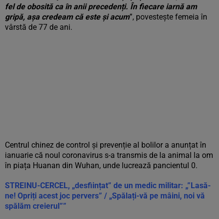
fel de obosită ca în anii precedenți. În fiecare iarnă am
gripă, așa credeam că este și acum
”, povestește femeia în
vârstă de 77 de ani.
Centrul chinez de control și prevenție al bolilor a anunțat în
ianuarie că noul coronavirus s-a transmis de la animal la om
în piața Huanan din Wuhan, unde lucrează pancientul 0.
STREINU-CERCEL, „desființat” de un medic militar: „”Lasă-
ne! Opriți acest joc pervers” / „Spălați-vă pe mâini, noi vă
spălăm creierul””