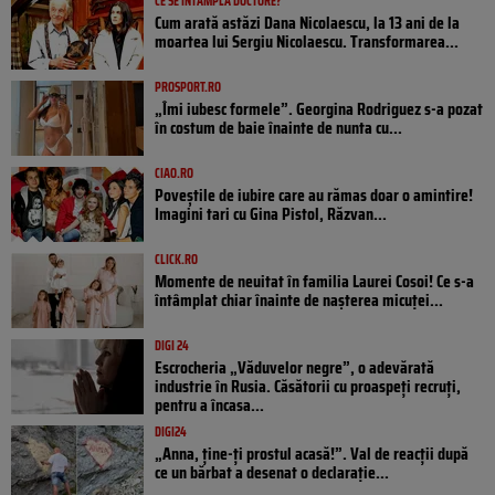
CE SE ÎNTÂMPLĂ DOCTORE?
Cum arată astăzi Dana Nicolaescu, la 13 ani de la
moartea lui Sergiu Nicolaescu. Transformarea...
PROSPORT.RO
„Îmi iubesc formele”. Georgina Rodriguez s-a pozat
în costum de baie înainte de nunta cu...
CIAO.RO
Poveştile de iubire care au rămas doar o amintire!
Imagini tari cu Gina Pistol, Răzvan...
CLICK.RO
Momente de neuitat în familia Laurei Cosoi! Ce s-a
întâmplat chiar înainte de nașterea micuței...
DIGI 24
Escrocheria „Văduvelor negre”, o adevărată
industrie în Rusia. Căsătorii cu proaspeți recruți,
pentru a încasa...
DIGI24
„Anna, ţine-ţi prostul acasă!”. Val de reacții după
ce un bărbat a desenat o declarație...