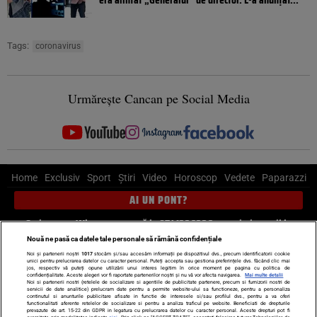
Tags:
coronavirus
Urmărește Cancan pe Social Media
Home
Exclusiv
Sport
Știri
Video
Horoscop
Vedete
Paparazzi
AI UN PONT?
Scrie-ne pe Whatsapp
, sună la 0741226226 sau trimite mail la
pont@cancan.ro
Nouă ne pasă ca datele tale personale să rămână confidențiale
Noi și partenerii noștri
1017
stocăm și/sau accesăm informații pe dispozitivul dvs., precum identificatorii cookie
unici pentru prelucrarea datelor cu caracter personal. Puteți accepta sau gestiona preferințele dvs. făcând clic mai
Știri interne
Știri externe
Politică
jos, respectiv vă puteți opune utilizării unui interes legitim în orice moment pe pagina cu politica de
confidențialitate. Aceste alegeri vor fi raportate partenerilor noștri și nu vă vor afecta navigarea.
Mai multe detalii
Noi si partenerii nostri (retelele de socializare si agentiile de publicitate partenere, precum si furnizorii nostri de
servicii de date analitice) prelucram date pentru a permite website-ului sa functioneze, pentru a personaliza
Ultimele stiri
Diete
Insula Iubirii
Dictionar de vise
LIFE STYLE
continutul si anunturile publicitare afisate in functie de interesele si/sau profilul dvs., pentru a va oferi
functionalitati aferente retelelor de socializare si pentru a analiza traficul pe website. Beneficiati de drepturile
Horoscop
prevazute de art. 15-22 din GDPR in legatura cu prelucrarea datelor cu caracter personal. Aceste drepturi pot fi