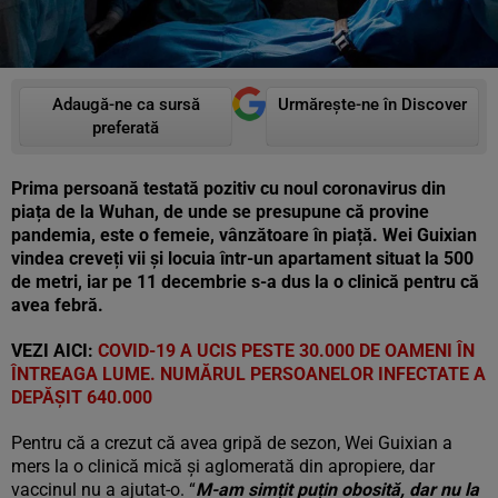
Adaugă-ne ca sursă
Urmărește-ne în Discover
preferată
Prima persoană testată pozitiv cu noul coronavirus din
piața de la Wuhan, de unde se presupune că provine
pandemia, este o femeie, vânzătoare în piață. Wei Guixian
vindea creveți vii și locuia într-un apartament situat la 500
de metri, iar pe 11 decembrie s-a dus la o clinică pentru că
avea febră.
VEZI AICI:
COVID-19 A UCIS PESTE 30.000 DE OAMENI ÎN
ÎNTREAGA LUME. NUMĂRUL PERSOANELOR INFECTATE A
DEPĂȘIT 640.000
Pentru că a crezut că avea gripă de sezon, Wei Guixian a
mers la o clinică mică și aglomerată din apropiere, dar
vaccinul nu a ajutat-o. “
M-am simțit puțin obosită, dar nu la