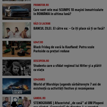
PROMOTOR.RO
Care sunt cele mai SCUMPE 10 mașini înmatriculate
în ROMÂNIA în ultima lună?
RÂZI CU LACRIMI
BANCUL ZILEI. El către ea: – Ce îți place să ți se facă?
GO4IT.RO
Black Friday de vară la Kaufland: Patru scule
Parkside cu prețuri reduse
DESCOPERA.RO
Studenta care a sfidat regimul lui Hitler și a plătit
cu viața
GO4GAMES
World of Warships Legends sărbătorește 7 ani de
existență cu activități festive și recompense
GANDUL.RO
STENOGRAME | Afaceristul „de casă” al UM Plopeni
era alintat „Generalul” de director. L-a anunțat...