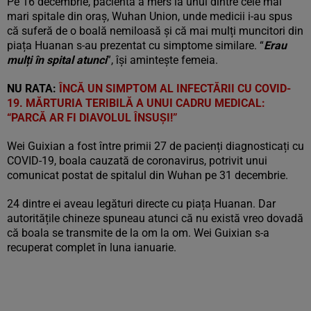
Pe 16 decembrie, pacienta a mers la unul dintre cele mai
mari spitale din oraș, Wuhan Union, unde medicii i-au spus
că suferă de o boală nemiloasă și că mai mulți muncitori din
piața Huanan s-au prezentat cu simptome similare. “
Erau
mulți în spital atunci
”, își amintește femeia.
NU RATA:
ÎNCĂ UN SIMPTOM AL INFECTĂRII CU COVID-
19. MĂRTURIA TERIBILĂ A UNUI CADRU MEDICAL:
“PARCĂ AR FI DIAVOLUL ÎNSUȘI!”
Wei Guixian a fost între primii 27 de pacienți diagnosticați cu
COVID-19, boala cauzată de coronavirus, potrivit unui
comunicat postat de spitalul din Wuhan pe 31 decembrie.
24 dintre ei aveau legături directe cu piața Huanan. Dar
autoritățile chineze spuneau atunci că nu există vreo dovadă
că boala se transmite de la om la om. Wei Guixian s-a
recuperat complet în luna ianuarie.