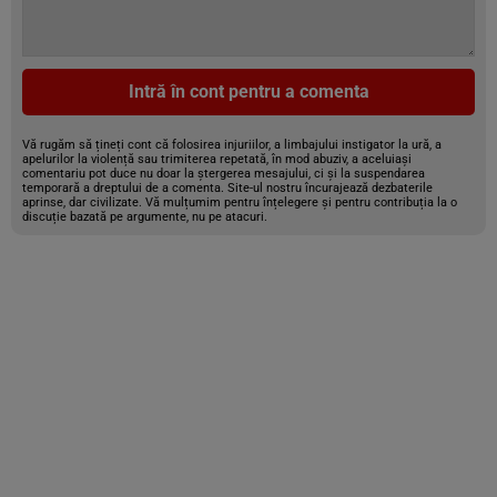
Intră în cont pentru a comenta
Vă rugăm să țineți cont că folosirea injuriilor, a limbajului instigator la ură, a
apelurilor la violență sau trimiterea repetată, în mod abuziv, a aceluiași
comentariu pot duce nu doar la ștergerea mesajului, ci și la suspendarea
temporară a dreptului de a comenta. Site-ul nostru încurajează dezbaterile
aprinse, dar civilizate. Vă mulțumim pentru înțelegere și pentru contribuția la o
discuție bazată pe argumente, nu pe atacuri.