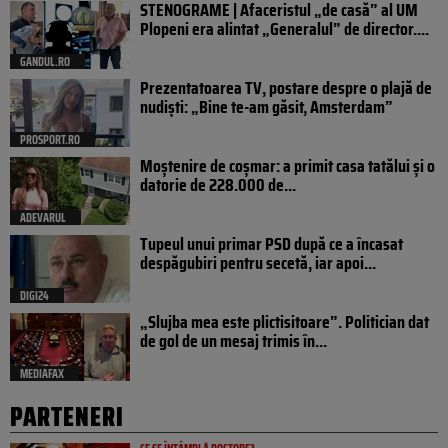
STENOGRAME | Afaceristul „de casă” al UM
Plopeni era alintat „Generalul” de director....
GANDUL.RO
Prezentatoarea TV, postare despre o plajă de
nudiști: „Bine te-am găsit, Amsterdam”
PROSPORT.RO
Moștenire de coșmar: a primit casa tatălui și o
datorie de 228.000 de...
ADEVARUL
Tupeul unui primar PSD după ce a încasat
despăgubiri pentru secetă, iar apoi...
DIGI24
„Slujba mea este plictisitoare”. Politician dat
de gol de un mesaj trimis în...
MEDIAFAX
PARTENERI