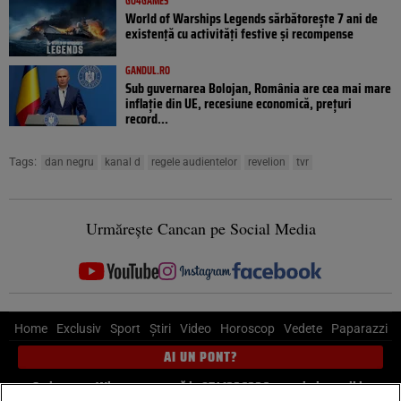
GO4GAMES
World of Warships Legends sărbătorește 7 ani de
existență cu activități festive și recompense
GANDUL.RO
Sub guvernarea Bolojan, România are cea mai mare
inflație din UE, recesiune economică, prețuri
record...
Tags:
dan negru
kanal d
regele audientelor
revelion
tvr
Urmărește Cancan pe Social Media
Home
Exclusiv
Sport
Știri
Video
Horoscop
Vedete
Paparazzi
AI UN PONT?
Scrie-ne pe Whatsapp
, sună la 0741226226 sau trimite mail la