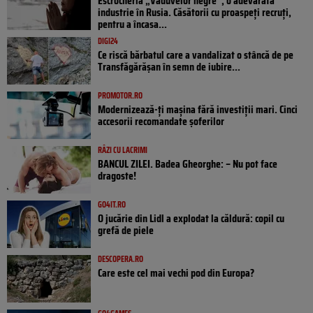
Escrocheria „Văduvelor negre”, o adevărată
industrie în Rusia. Căsătorii cu proaspeți recruți,
pentru a încasa...
DIGI24
Ce riscă bărbatul care a vandalizat o stâncă de pe
Transfăgărășan în semn de iubire...
PROMOTOR.RO
Modernizează-ți mașina fără investiții mari. Cinci
accesorii recomandate șoferilor
RÂZI CU LACRIMI
BANCUL ZILEI. Badea Gheorghe: – Nu pot face
dragoste!
GO4IT.RO
O jucărie din Lidl a explodat la căldură: copil cu
grefă de piele
DESCOPERA.RO
Care este cel mai vechi pod din Europa?