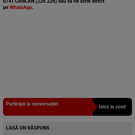
0741 CANCAN (226.226) sau să ne scrie direct
pe
WhatsApp
.
Participă la conversație!
Intră în cont!
LASĂ UN RĂSPUNS