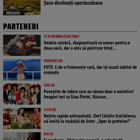
Șase destinații spectaculoase
MEDIAFAX
PARTENERI
CE SE ÎNTÂMPLĂ DOCTORE?
Vedeta celebră, diagnosticată cu cancer pentru a
doua oară, dar a ales să păstreze totul...
PROSPORT.RO
FOTO. E de-o frumusețe rară, dar își acuză iubitul de
violență
CIAO.RO
Poveştile de iubire care au rămas doar o amintire!
Imagini tari cu Gina Pistol, Răzvan...
CLICK.RO
Rețete rapide anticaniculă. Chef Cătălin Scărlătescu
vă invită la tocăniță de linte: „Spor la proteine!”
DIGI 24