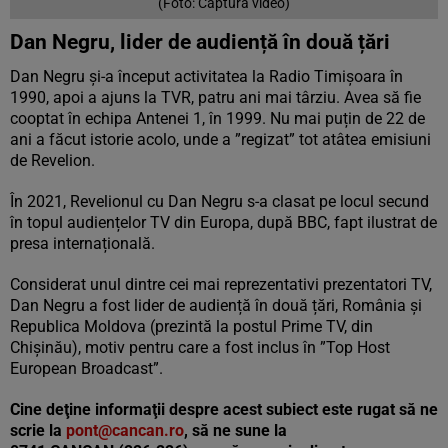
(Foto: Captură video)
Dan Negru, lider de audiență în două țări
Dan Negru și-a început activitatea la Radio Timișoara în
1990, apoi a ajuns la TVR, patru ani mai târziu. Avea să fie
cooptat în echipa Antenei 1, în 1999. Nu mai puțin de 22 de
ani a făcut istorie acolo, unde a ”regizat” tot atâtea emisiuni
de Revelion.
În 2021, Revelionul cu Dan Negru s-a clasat pe locul secund
în topul audiențelor TV din Europa, după BBC, fapt ilustrat de
presa internațională.
Considerat unul dintre cei mai reprezentativi prezentatori TV,
Dan Negru a fost lider de audiență în două țări, România și
Republica Moldova (prezintă la postul Prime TV, din
Chișinău), motiv pentru care a fost inclus în ”Top Host
European Broadcast”.
Cine deţine informaţii despre acest subiect este rugat să ne
scrie la
pont@cancan.ro
, să ne sune la