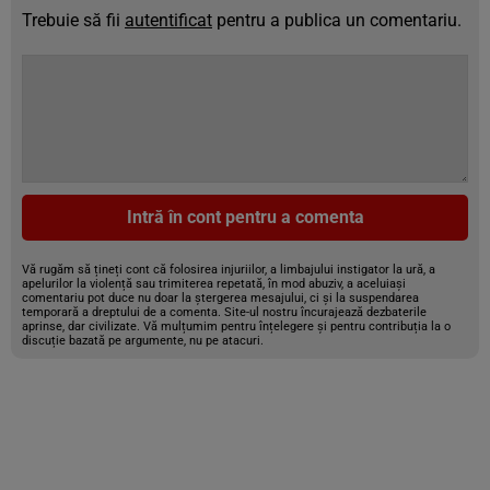
Trebuie să fii
autentificat
pentru a publica un comentariu.
Intră în cont pentru a comenta
Vă rugăm să țineți cont că folosirea injuriilor, a limbajului instigator la ură, a
apelurilor la violență sau trimiterea repetată, în mod abuziv, a aceluiași
comentariu pot duce nu doar la ștergerea mesajului, ci și la suspendarea
temporară a dreptului de a comenta. Site-ul nostru încurajează dezbaterile
aprinse, dar civilizate. Vă mulțumim pentru înțelegere și pentru contribuția la o
discuție bazată pe argumente, nu pe atacuri.