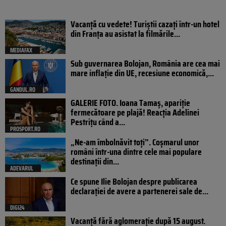
Vacanță cu vedete! Turiștii cazați într-un hotel
din Franța au asistat la filmările...
MEDIAFAX
Sub guvernarea Bolojan, România are cea mai
mare inflație din UE, recesiune economică,...
GANDUL.RO
GALERIE FOTO. Ioana Tamaş, apariție
fermecătoare pe plajă! Reacția Adelinei
Pestrițu când a...
PROSPORT.RO
„Ne-am îmbolnăvit toți”. Coșmarul unor
români într-una dintre cele mai populare
destinații din...
ADEVARUL
Ce spune Ilie Bolojan despre publicarea
declarației de avere a partenerei sale de...
DIGI24
Vacanță fără aglomerație după 15 august.