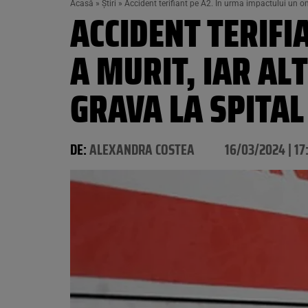
Acasă
»
Știri
»
Accident terifiant pe A2. În urma impactului un om 
ACCIDENT TERIFI
A MURIT, IAR AL
GRAVA LA SPITAL
DE:
ALEXANDRA COSTEA
16/03/2024 | 17