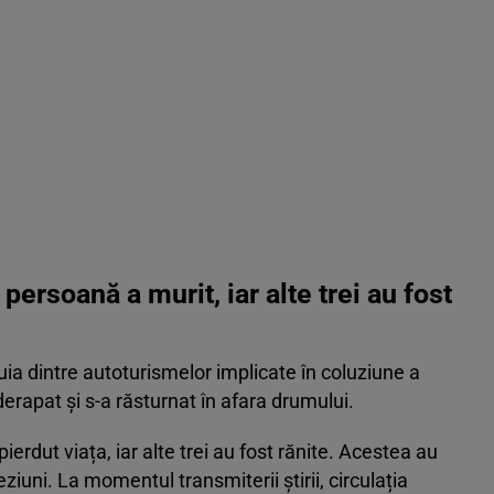
persoană a murit, iar alte trei au fost
nuia dintre autoturismelor implicate în coluziune a
derapat și s-a răsturnat în afara drumului.
ierdut viața, iar alte trei au fost rănite. Acestea au
eziuni. La momentul transmiterii știrii, circulația