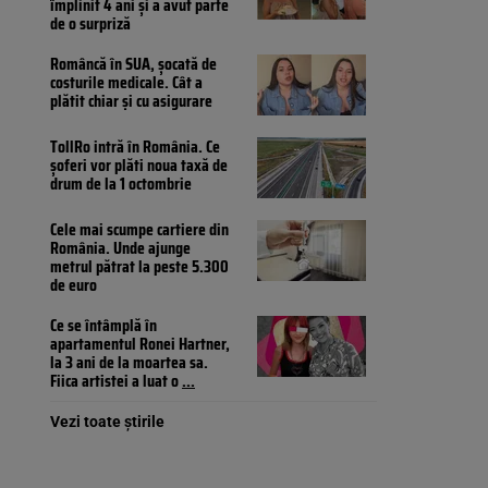
împlinit 4 ani și a avut parte
de o surpriză
Româncă în SUA, șocată de
costurile medicale. Cât a
plătit chiar și cu asigurare
TollRo intră în România. Ce
șoferi vor plăti noua taxă de
drum de la 1 octombrie
Cele mai scumpe cartiere din
România. Unde ajunge
metrul pătrat la peste 5.300
de euro
Ce se întâmplă în
apartamentul Ronei Hartner,
la 3 ani de la moartea sa.
Fiica artistei a luat o
...
Vezi toate știrile