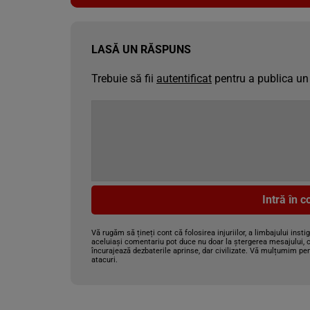
LASĂ UN RĂSPUNS
Trebuie să fii
autentificat
pentru a publica un
Intră în 
Vă rugăm să țineți cont că folosirea injuriilor, a limbajului insti
aceluiași comentariu pot duce nu doar la ștergerea mesajului, c
încurajează dezbaterile aprinse, dar civilizate. Vă mulțumim pen
atacuri.