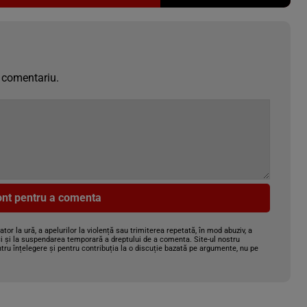
 comentariu.
cont pentru a comenta
gator la ură, a apelurilor la violență sau trimiterea repetată, în mod abuziv, a
i și la suspendarea temporară a dreptului de a comenta. Site-ul nostru
tru înțelegere și pentru contribuția la o discuție bazată pe argumente, nu pe