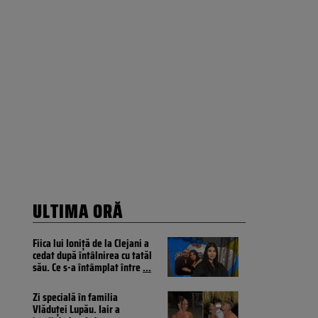
ULTIMA ORĂ
Fiica lui Ioniță de la Clejani a
cedat după întâlnirea cu tatăl
său. Ce s-a întâmplat între
...
Zi specială în familia
Vlăduței Lupău. Iair a