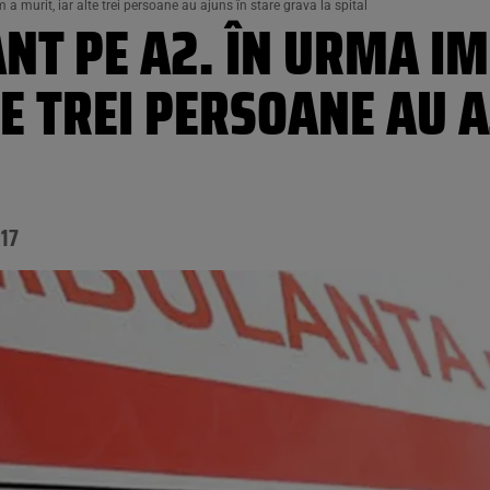
a murit, iar alte trei persoane au ajuns în stare grava la spital
ANT PE A2. ÎN URMA I
TE TREI PERSOANE AU 
:17