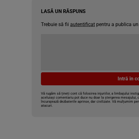
LASĂ UN RĂSPUNS
Trebuie să fii
autentificat
pentru a publica un
Intră în 
Vă rugăm să țineți cont că folosirea injuriilor, a limbajului insti
aceluiași comentariu pot duce nu doar la ștergerea mesajului, c
încurajează dezbaterile aprinse, dar civilizate. Vă mulțumim pen
atacuri.