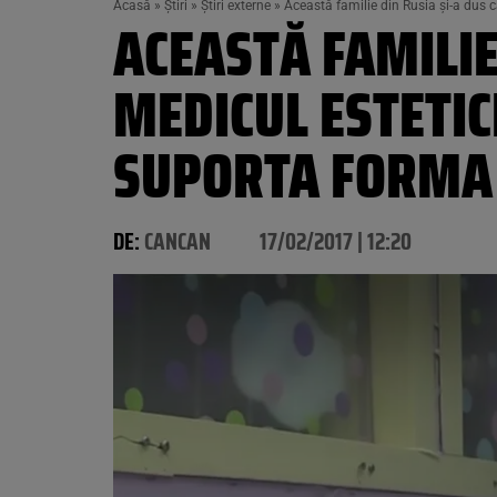
Acasă
»
Știri
»
Știri externe
»
Această familie din Rusia şi-a dus c
ACEASTĂ FAMILIE
MEDICUL ESTETIC
SUPORTA FORMA
DE:
CANCAN
17/02/2017 | 12:20