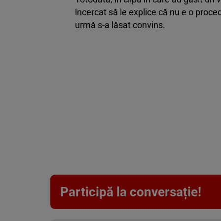
încercat să le explice că nu e o proced
urmă s-a lăsat convins.
Participă la conversație!