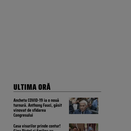
ULTIMA ORĂ
Ancheta COVID-19 ia o nouă
turnură. Anthony Fauci, găsit
vinovat de sfidarea
Congresului
Casa visurilor prinde contur!
Gina Pistol și Smiley au