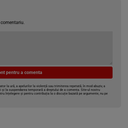
 comentariu.
cont pentru a comenta
gator la ură, a apelurilor la violență sau trimiterea repetată, în mod abuziv, a
i și la suspendarea temporară a dreptului de a comenta. Site-ul nostru
tru înțelegere și pentru contribuția la o discuție bazată pe argumente, nu pe