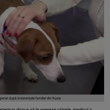
perat după insistenţele familiei din Rusia
 veterinar dispus să le opereze câinele, medicul a