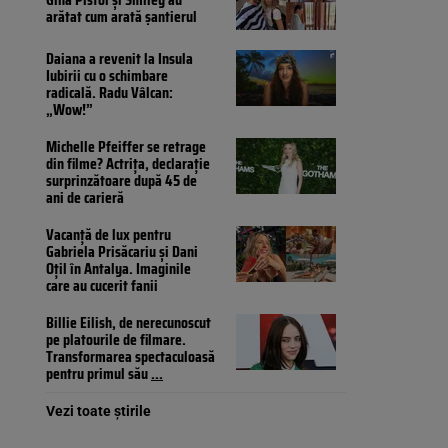
arătat cum arată șantierul
Daiana a revenit la Insula
Iubirii cu o schimbare
radicală. Radu Vâlcan:
„Wow!”
Michelle Pfeiffer se retrage
din filme? Actrița, declarație
surprinzătoare după 45 de
ani de carieră
Vacanță de lux pentru
Gabriela Prisăcariu și Dani
Oțil în Antalya. Imaginile
care au cucerit fanii
Billie Eilish, de nerecunoscut
pe platourile de filmare.
Transformarea spectaculoasă
pentru primul său
...
Vezi toate știrile