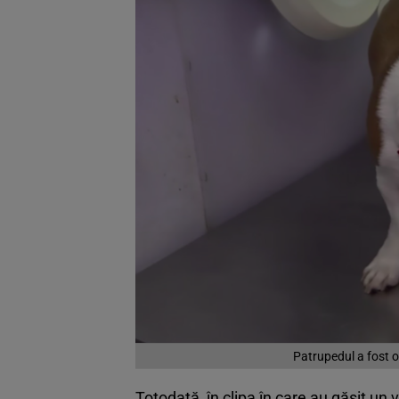
Patrupedul a fost o
Totodată, în clipa în care au găsit un