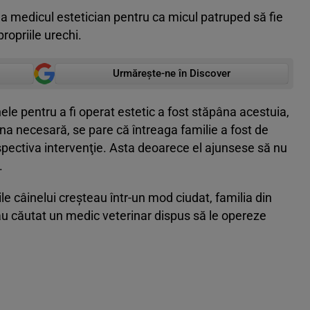
la medicul estetician pentru ca micul patruped să fie
ropriile urechi.
Urmărește-ne în Discover
ele pentru a fi operat estetic a fost stăpâna acestuia,
una necesară, se pare că întreaga familie a fost de
pectiva intervenţie. Asta deoarece el ajunsese să nu
.
le câinelui creşteau într-un mod ciudat, familia din
 au căutat un medic veterinar dispus să le opereze