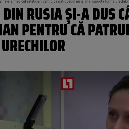
âinele la medicul estetician pentru că patrupedul nu îşi mai suporta forma urechilor
 DIN RUSIA ŞI-A DUS C
IAN PENTRU CĂ PATRUP
 URECHILOR