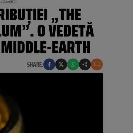
iddle-earth
RIBUȚIEI „THE
LUM”. O VEDETĂ
L MIDDLE-EARTH
SHARE: