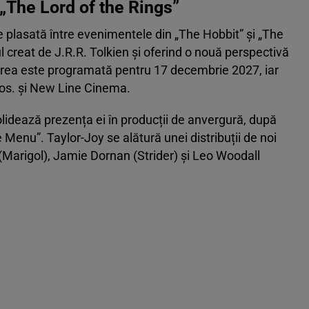
 „The Lord of the Rings”
e plasată între evenimentele din „The Hobbit” și „The
l creat de J.R.R. Tolkien și oferind o nouă perspectivă
area este programată pentru 17 decembrie 2027, iar
ros. și New Line Cinema.
solidează prezența ei în producții de anvergură, după
e Menu”. Taylor-Joy se alătură unei distribuții de noi
t (Marigol), Jamie Dornan (Strider) și Leo Woodall