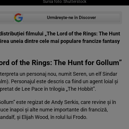
Sursa foto: Shutterstock
Urmărește-ne în Discover
distribuției filmului „The Lord of the Rings: The Hunt
rea uneia dintre cele mai populare francize fantasy
ord of the Rings: The Hunt for Gollum”
nterpreta un personaj nou, numit Seren, un elf Sindar
). Personajul este descris ca fiind un agent loial și
erpretat de Lee Pace în trilogia „The Hobbit”.
ollum” este regizat de Andy Serkis, care revine și în
duce înapoi și alte nume importante din franciză,
andalf, și Elijah Wood, în rolul lui Frodo.