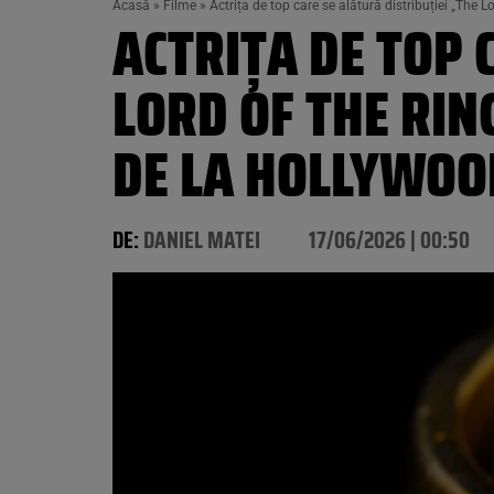
Acasă
»
Filme
»
Actrița de top care se alătură distribuției „The 
ACTRIȚA DE TOP 
LORD OF THE RIN
DE LA HOLLYWOO
DE:
DANIEL MATEI
17/06/2026 | 00:50