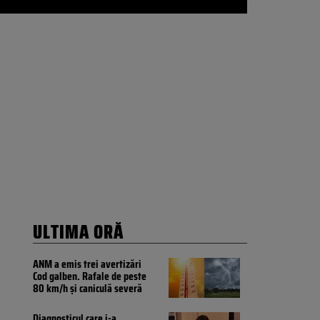
ULTIMA ORĂ
ANM a emis trei avertizări
Cod galben. Rafale de peste
80 km/h și caniculă severă
Diagnosticul care i-a