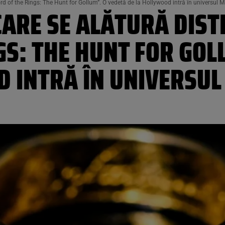
Lord of the Rings: The Hunt for Gollum”. O vedetă de la Hollywood intră în universul M
CARE SE ALĂTURĂ DIST
GS: THE HUNT FOR GOL
D INTRĂ ÎN UNIVERSU