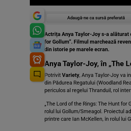
Adaugă-ne ca sursă preferată
Actrița Anya Taylor-Joy s-a alăturat 
for Gollum”. Filmul marchează reveni
din istorie pe marele ecran.
Anya Taylor-Joy, în „The L
Potrivit
Variety
, Anya Taylor-Joy va i
din Pădurea Regatului (Woodland Realm
periculos al regelui Thranduil, rol int
„The Lord of the Rings: The Hunt for G
rolul lui Gollum/Smeagol. Proiectul a
printre care Ian McKellen, în rolul lui G