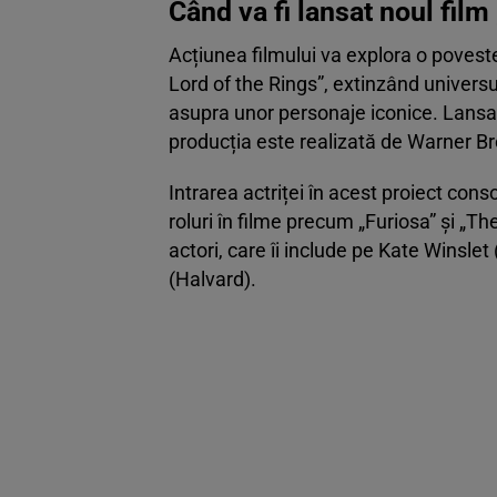
Când va fi lansat noul film
Acțiunea filmului va explora o povest
Lord of the Rings”, extinzând universu
asupra unor personaje iconice. Lans
producția este realizată de Warner B
Intrarea actriței în acest proiect con
roluri în filme precum „Furiosa” și „Th
actori, care îi include pe Kate Winsle
(Halvard).