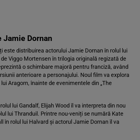
de Jamie Dornan
 este distribuirea actorului Jamie Dornan în rolul lui
 de Viggo Mortensen în trilogia originală regizată de
eprezintă o schimbare majoră pentru franciză, având
rsiunii anterioare a personajului. Noul film va explora
 lui Aragorn, înainte de evenimentele din „The
lul lui Gandalf, Elijah Wood îl va interpreta din nou
lul lui Thranduil. Printre nou-veniți se numără Kate
l în rolul lui Halvard și actorul Jamie Dornan îl va