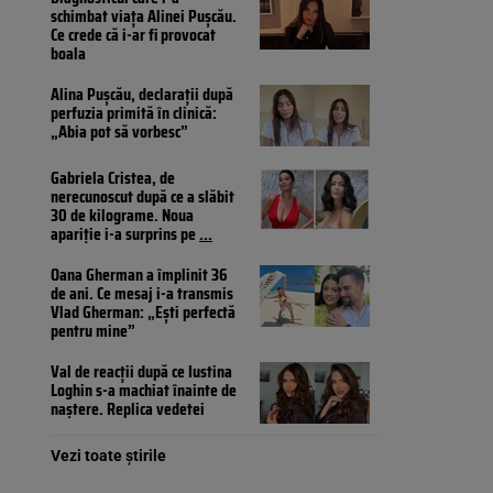
schimbat viața Alinei Pușcău.
Ce crede că i-ar fi provocat
boala
Alina Pușcău, declarații după
perfuzia primită în clinică:
„Abia pot să vorbesc”
Gabriela Cristea, de
nerecunoscut după ce a slăbit
30 de kilograme. Noua
apariție i-a surprins pe
...
Oana Gherman a împlinit 36
de ani. Ce mesaj i-a transmis
Vlad Gherman: „Ești perfectă
pentru mine”
Val de reacții după ce Iustina
Loghin s-a machiat înainte de
naștere. Replica vedetei
Vezi toate știrile